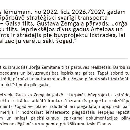
es lēmumam, no 2022. līdz 2026./2027. gadam
jāpārbūvē stratēģiski svarīgi transporta
 – Gaisa tilts, Gustava Zemgala pārvads, Jorģa
u tilts. Iepriekšējos divus gadus Ārtelpas un
ts ir strādājis pie būvprojektu izstrādes, lai
alizāciju varētu sākt šogad.
tiks izraudzīts Jorģa Zemitāna tilta pārbūves realizētājs. Darbu 
ocedūras un būvuzraudzības iepirkuma gaitas. Tāpat šobrīd tu
strādi, pārbūvi un autoruzraudzību. Šogad plānots sākt izstrādāt
ētu tikt īstenota pēc gada.
elzceļu Gustava Zemgala gatvē – turpinās būvprojekta izstrāde
kta izstrādes atklātā konkursā izraudzīs projekta realizētāju
ents šogad vēl plāno izsludināt arī piegādātāju apspriedi par
 mērķis ir nodrošināt ieinteresēto piegādātāju iespējas iepazīt
m un sniegt priekšlikumus iepirkuma dokumentācijas pilnv
iedes noslēgšanās un saņemto priekšlikumu izskatīšanas.