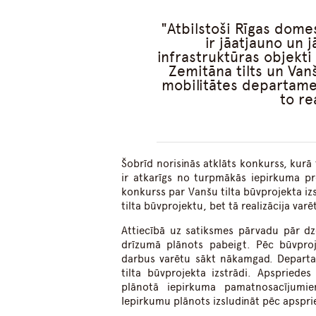
Atbilstoši Rīgas dom
ir jāatjauno un 
infrastruktūras objekti
Zemitāna tilts un Vanš
mobilitātes departamen
to re
Šobrīd norisinās atklāts konkurss, kurā 
ir atkarīgs no turpmākās iepirkuma pr
konkurss par Vanšu tilta būvprojekta iz
tilta būvprojektu, bet tā realizācija var
Attiecībā uz satiksmes pārvadu pār dz
drīzumā plānots pabeigt. Pēc būvproje
darbus varētu sākt nākamgad. Departam
tilta būvprojekta izstrādi. Apspriedes
plānotā iepirkuma pamatnosacījumie
Iepirkumu plānots izsludināt pēc apspr