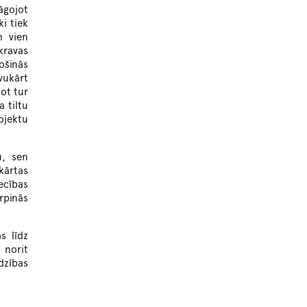
āgojot
i tiek
m vien
 kravas
ošinās
vukārt
jot tur
 tiltu
ojektu
u, sen
kārtas
ecības
rpinās
s līdz
 norit
dzības