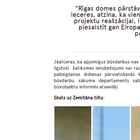
Rīgas domes pārstāvj
ieceres, atzina, ka vi
projektu realizācijai, 
piesaistīt gan Eirop
p
Jāatceras, ka apjomīgus būvdarbus nav 
ilgstoši. Satiksmes ierobežojumi var 
pabeigšanas ikdienas pārvietošanās 
būvdarbu sākuma departaments sabi
būvobjektu informēs atsevišķi.
Skats uz Zemitāna tiltu: