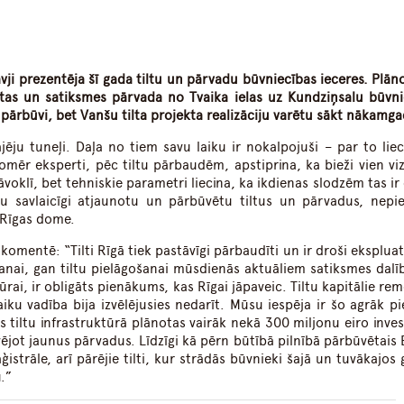
dIn
atsApp
vji prezentēja šī gada tiltu un pārvadu būvniecības ieceres. Plāno
rtas un satiksmes pārvada no Tvaika ielas uz Kundziņsalu būvni
 pārbūvi, bet Vanšu tilta projekta realizāciju varētu sākt nākamga
jēju tuneļi. Daļa no tiem savu laiku ir nokalpojuši – par to liec
 Tomēr eksperti, pēc tiltu pārbaudēm, apstiprina, ka bieži vien vi
stāvoklī, bet tehniskie parametri liecina, ka ikdienas slodzēm tas ir
au savlaicīgi atjaunotu un pārbūvētu tiltus un pārvadus, nepie
ē Rīgas dome.
komentē: “Tilti Rīgā tiek pastāvīgi pārbaudīti un ir droši ekspluat
anai, gan tiltu pielāgošanai mūsdienās aktuāliem satiksmes dalī
i, ir obligāts pienākums, kas Rīgai jāpaveic. Tiltu kapitālie remo
ku vadība bija izvēlējusies nedarīt. Mūsu iespēja ir šo agrāk pi
 tiltu infrastruktūrā plānotas vairāk nekā 300 miljonu eiro invest
vējot jaunus pārvadus. Līdzīgi kā pērn būtībā pilnībā pārbūvētais 
strāle, arī pārējie tilti, kur strādās būvnieki šajā un tuvākajos 
.”