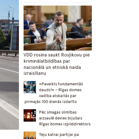
VDD rosina saukt Rosļikovu pie
kriminālatbildības par
nacionālā un etniskā naida
izraisīšanu
«Paveikts fundamentāli
daudz!» – Rīgas domes
vadība atskaitās par
pirmajās 100 dienās izdarīto
Pēc smagas slimības
aizsaulē devies bijušais
Rīgas domes izpilddirektors
Teju katrai partijai pa