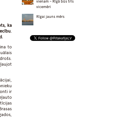
vienam – Rīgā būs trīs
vicemēri
Rīgai jauns mērs
ts, ka
ecību.
d.
ina to
zuālais
 drošs.
ļaujot
ācijai,
bnieku
nti ir
eļauto
īcijas
Brasas
gados,