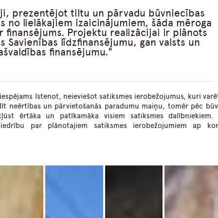
i, prezentējot tiltu un pārvadu būvniecības
ens no lielākajiem izaicinājumiem, šāda mēroga
ir finansējums. Projektu realizācijai ir plānots
as Savienības līdzfinansējumu, gan valsts un
ašvaldības finansējumu.
iespējams īstenot, neieviešot satiksmes ierobežojumus, kuri varē
radīt neērtības un pārvietošanās paradumu maiņu, tomēr pēc bū
kļūst ērtāka un patīkamāka visiem satiksmes dalībniekiem.
edrību par plānotajiem satiksmes ierobežojumiem ap kon