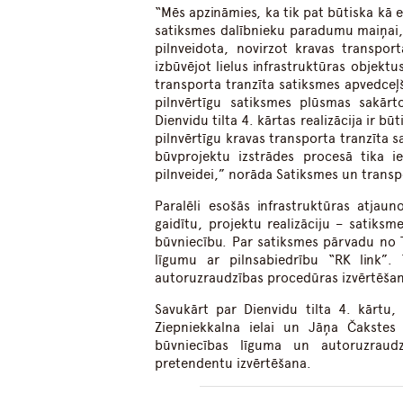
“Mēs apzināmies, ka tik pat būtiska kā e
satiksmes dalībnieku paradumu maiņai, i
pilnveidota, novirzot kravas transport
izbūvējot lielus infrastruktūras objektu
transporta tranzīta satiksmes apvedceļ
pilnvērtīgu satiksmes plūsmas sakār
Dienvidu tilta 4. kārtas realizācija ir bū
pilnvērtīgu kravas transporta tranzīta s
būvprojektu izstrādes procesā tika ie
pilnveidei,” norāda Satiksmes un transpo
Paralēli esošās infrastruktūras atjau
gaidītu, projektu realizāciju – satiks
būvniecību. Par satiksmes pārvadu no T
līgumu ar pilnsabiedrību “RK link”.
autoruzraudzības procedūras izvērtēša
Savukārt par Dienvidu tilta 4. kārtu,
Ziepniekkalna ielai un Jāņa Čakstes 
būvniecības līguma un autoruzraudz
pretendentu izvērtēšana.