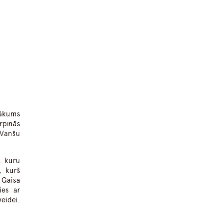
sākums
rpinās
 Vanšu
, kuru
, kurš
 Gaisa
ies ar
eidei.