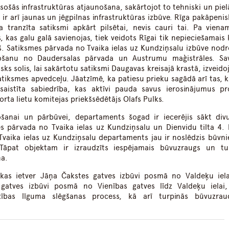
sošās infrastruktūras atjaunošana, sakārtojot to tehniski un piel
r arī jaunas un jēgpilnas infrastruktūras izbūve. Rīga pakāpenisk
a tranzīta satiksmi apkārt pilsētai, nevis cauri tai. Pa viena
s, kas galu galā savienojas, tiek veidots Rīgai tik nepieciešamais
š. Satiksmes pārvada no Tvaika ielas uz Kundziņsalu izbūve nodr
tošanu no Daudersalas pārvada un Austrumu maģistrāles. Sa
tisks solis, lai sakārtotu satiksmi Daugavas kreisajā krastā, izveido
atiksmes apvedceļu. Jāatzīmē, ka patiesu prieku sagādā arī tas, ka
saistīta sabiedrība, kas aktīvi pauda savus ierosinājumus pr
rta lietu komitejas priekšsēdētājs Olafs Pulks.
nošanai un pārbūvei, departaments šogad ir iecerējis sākt div
mes pārvada no Tvaika ielas uz Kundziņsalu un Dienvidu tilta 4. 
vaika ielas uz Kundziņsalu departaments jau ir noslēdzis būvni
 Tāpat objektam ir izraudzīts iespējamais būvuzraugs un tu
na.
 kas ietver Jāņa Čakstes gatves izbūvi posmā no Valdeķu iela
gatves izbūvi posmā no Vienības gatves līdz Valdeķu ielai,
ības līguma slēgšanas process, kā arī turpinās būvuzrau