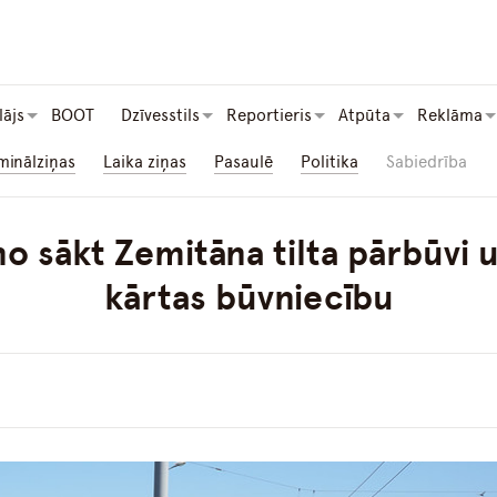
lājs
BOOT
Dzīvesstils
Reportieris
Atpūta
Reklāma
minālziņas
Laika ziņas
Pasaulē
Politika
Sabiedrība
o sākt Zemitāna tilta pārbūvi un
kārtas būvniecību