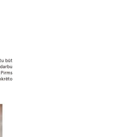
tu būt
vdarbu
 Pirms
krēto