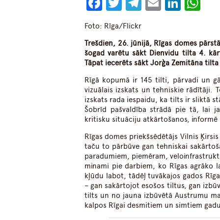
Facebook
Twitter
Telegram
Email
Linke
Wh
Foto: Rīga/Flickr
Trešdien, 26. jūnijā, Rīgas domes pārstā
šogad varētu sākt Dienvidu tilta 4. kā
Tāpat iecerēts sākt Jorģa Zemitāna tilta
Rīgā kopumā ir 145 tilti, pārvadi un gā
vizuālais izskats un tehniskie rādītāji.
izskats rada iespaidu, ka tilts ir sliktā 
Šobrīd pašvaldība strādā pie tā, lai j
kritisku situāciju atkārtošanos, inform
Rīgas domes priekšsēdētājs Vilnis Ķirsis 
taču to pārbūve gan tehniskai sakārtoš
paradumiem, piemēram, veloinfrastruktūra
minami pie darbiem, ko Rīgas agrāko lai
kļūdu labot, tādēļ tuvākajos gados Rīgas
– gan sakārtojot esošos tiltus, gan izbū
tilts un no jauna izbūvētā Austrumu maģi
kalpos Rīgai desmitiem un simtiem gadu