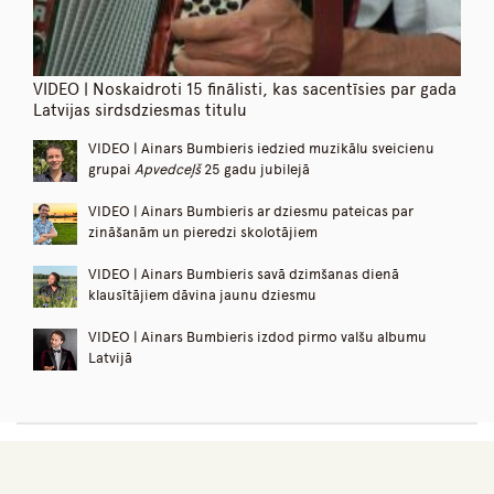
VIDEO | Noskaidroti 15 finālisti, kas sacentīsies par gada
Latvijas sirdsdziesmas titulu
VIDEO | Ainars Bumbieris iedzied muzikālu sveicienu
grupai
Apvedceļš
25 gadu jubilejā
VIDEO | Ainars Bumbieris ar dziesmu pateicas par
zināšanām un pieredzi skolotājiem
VIDEO | Ainars Bumbieris savā dzimšanas dienā
klausītājiem dāvina jaunu dziesmu
VIDEO | Ainars Bumbieris izdod pirmo valšu albumu
Latvijā