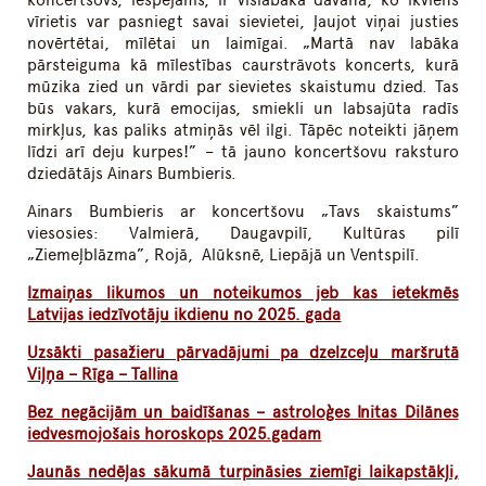
vīrietis var pasniegt savai sievietei, ļaujot viņai justies
novērtētai, mīlētai un laimīgai. „Martā nav labāka
pārsteiguma kā mīlestības caurstrāvots koncerts, kurā
mūzika zied un vārdi par sievietes skaistumu dzied. Tas
būs vakars, kurā emocijas, smiekli un labsajūta radīs
mirkļus, kas paliks atmiņās vēl ilgi. Tāpēc noteikti jāņem
līdzi arī deju kurpes!” – tā jauno koncertšovu raksturo
dziedātājs Ainars Bumbieris.
Ainars Bumbieris ar koncertšovu „Tavs skaistums”
viesosies: Valmierā, Daugavpilī, Kultūras pilī
„Ziemeļblāzma”, Rojā, Alūksnē, Liepājā un Ventspilī.
Izmaiņas likumos un noteikumos jeb kas ietekmēs
Latvijas iedzīvotāju ikdienu no 2025. gada
Uzsākti pasažieru pārvadājumi pa dzelzceļu maršrutā
Viļņa – Rīga – Tallina
Bez negācijām un baidīšanas – astroloģes Initas Dilānes
iedvesmojošais horoskops 2025.gadam
Jaunās nedēļas sākumā turpināsies ziemīgi laikapstākļi,