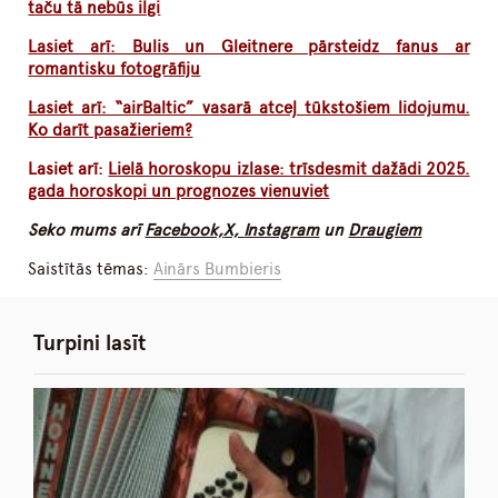
taču tā nebūs ilgi
Lasiet arī: Bulis un Gleitnere pārsteidz fanus ar
romantisku fotogrāfiju
Lasiet arī: “airBaltic” vasarā atceļ tūkstošiem lidojumu.
Ko darīt pasažieriem?
Lasiet arī:
Lielā horoskopu izlase: trīsdesmit dažādi 2025.
gada horoskopi un prognozes vienuviet
Seko mums arī
Facebook,
X,
Instagram
un
Draugiem
Saistītās tēmas:
Ainārs Bumbieris
Turpini lasīt