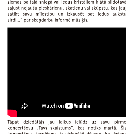
ziemas baltajā sniegā vai ledus kristāliem klātā slidotavā
sajust nejaušu pieskārienu, skatienu vai skūpstu, kas ļauj
satikt savu mīlestību un izkausēt pat ledus aukstu
sirdi…” par skaņdarbu informē mūziķis.
Tāpat dziedātājs jau laikus ielūdz uz savu pirmo
koncertšovu „Tavs skaistums”, kas notiks martā. Šis
koncertšovs, iespējams, ir vislabākā dāvana, ko ikviens