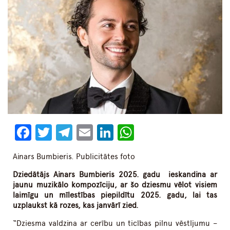
Facebook
Twitter
Telegram
Email
LinkedIn
WhatsApp
Ainars Bumbieris. Publicitātes foto
Dziedātājs Ainars Bumbieris 2025. gadu ieskandina ar
jaunu muzikālo kompozīciju, ar šo dziesmu vēlot visiem
laimīgu un mīlestības piepildītu 2025. gadu, lai tas
uzplaukst kā rozes, kas janvārī zied.
“Dziesma valdzina ar cerību un ticības pilnu vēstījumu –