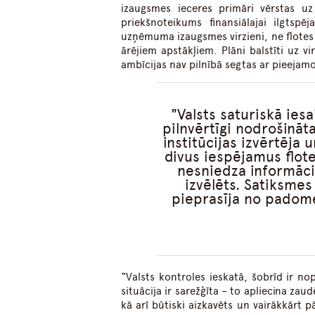
izaugsmes ieceres primāri vērstas 
priekšnoteikums finansiālajai ilgtspē
uzņēmuma izaugsmes virzieni, ne flotes 
ārējiem apstākļiem. Plāni balstīti uz v
ambīcijas nav pilnībā segtas ar pieejam
Valsts saturiskā ies
pilnvērtīgi nodrošināta
institūcijas izvērtēja
divus iespējamus flot
nesniedza informāci
izvēlēts. Satiksmes
pieprasīja no padomes
“Valsts kontroles ieskatā, šobrīd ir no
situācija ir sarežģīta – to apliecina za
kā arī būtiski aizkavēts un vairākkārt p