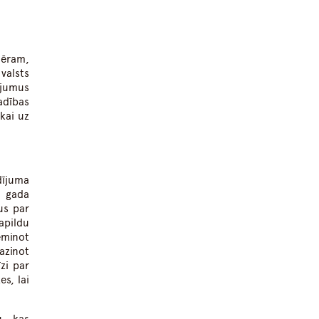
mēram,
valsts
ojumus
adības
kai uz
dījuma
. gada
us par
apildu
eminot
azinot
zi par
es, lai