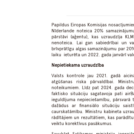
Papildus Eiropas Komisijas nosacījumie
Nīderlande noteica 20% samazinājumu 
pārstāvi (aģentu), kas uzraudzīja KL
nenoteica. Lai gan sabiedrībai un va
brīvprātīgu algas samazinājumu par 20% 
laiku ieturēta un 2022. gada janvārī vald
Nepietiekama uzraudzība
Valsts kontrole jau 2021. gadā aicinā
atgūšanas riska pārvaldībai. Minis
noteikumiem. Līdz pat 2024. gada dec
faktisko situāciju sagatavoja pati airB
ieguldījuma nepieciešamību, pārsvarā ti
dažādus ar finansiālo situāciju sais
caurskatāmību. Ministru kabineta uzraud
rādītājiem un rezultātiem, kas parādītu 
veiktu korektīvus pasākumus.