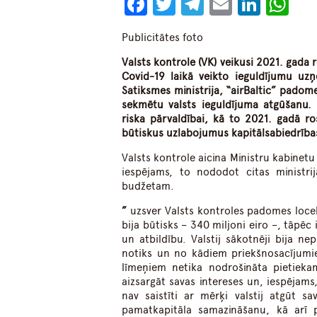
Facebook
Twitter
Telegram
Email
Linke
Wh
Publicitātes foto
Valsts kontrole
(VK)
veikusi 2021. gada r
Covid-19 laikā veikto ieguldījumu 
Satiksmes ministrija,
“
airBaltic
”
padome, 
sekmētu valsts ieguldījuma atgūšanu. 
riska pārvaldībai, kā to 2021. gadā ro
būtiskus uzlabojumus kapitālsabiedrība
Valsts kontrole aicina Ministru kabinetu 
iespējams, to nododot citas ministrij
budžetam.
”
uzsver Valsts kontroles padomes locekl
bija būtisks – 340 miljoni eiro –, tāpē
un atbildību. Valstij sākotnēji bija n
notiks un no kādiem priekšnosacījumiem
līmeņiem netika nodrošināta pietiekam
aizsargāt savas intereses un, iespējams,
nav saistīti ar mērķi valstij atgūt sa
pamatkapitāla samazināšanu, kā arī p