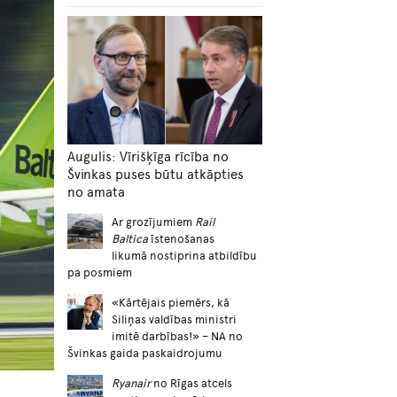
Augulis: Vīrišķīga rīcība no
Švinkas puses būtu atkāpties
no amata
Ar grozījumiem
Rail
Baltica
īstenošanas
likumā nostiprina atbildību
pa posmiem
«Kārtējais piemērs, kā
Siliņas valdības ministri
imitē darbības!» – NA no
Švinkas gaida paskaidrojumu
Ryanair
no Rīgas atcels