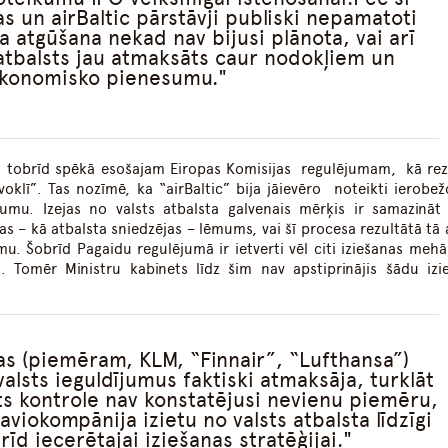
un airBaltic pārstāvji publiski nepamatoti
a atgūšana nekad nav bijusi plānota, vai arī
 atbalsts jau atmaksāts caur nodokļiem un
konomisko pienesumu.
toši tobrīd spēkā esošajam Eiropas Komisijas regulējumam, kā rez
klī”. Tas nozīmē, ka “airBaltic” bija jāievēro noteikti ierobež
umu. Izejas no valsts atbalsta galvenais mērķis ir samazināt 
s – kā atbalsta sniedzējas – lēmums, vai šī procesa rezultātā tā 
u. Šobrīd Pagaidu regulējumā ir ietverti vēl citi iziešanas mehā
t. Tomēr Ministru kabinets līdz šim nav apstiprinājis šādu izi
as (piemēram, KLM, “Finnair”, “Lufthansa”)
valsts ieguldījumus faktiski atmaksāja, turklāt
ts kontrole nav konstatējusi nevienu piemēru,
viokompānija izietu no valsts atbalsta līdzīgi
rīd iecerētajai iziešanas stratēģijai.