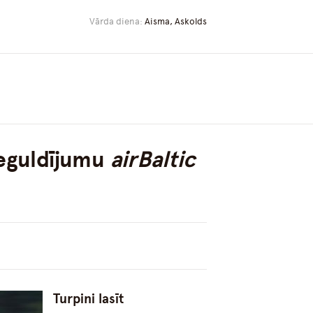
Vārda diena:
Aisma, Askolds
 ieguldījumu
airBaltic
Turpini lasīt