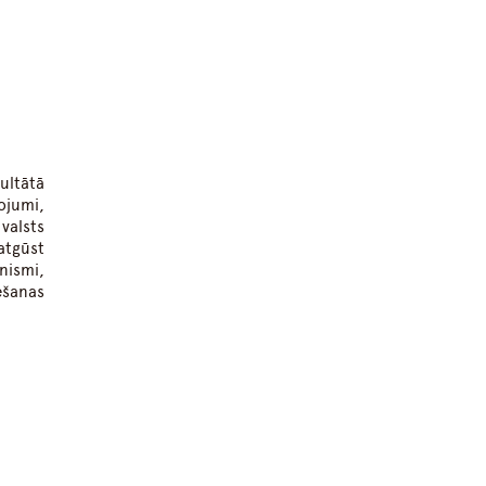
ultātā
ojumi,
valsts
atgūst
nismi,
ešanas