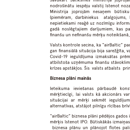
Savukārt Satiksmes ministrija joproj
nodrošinātu iespēju valstij īstenot no
Ministrija joprojām nesaņem būtisku 
(piemēram, darbiniekus atalgojums, ka
nepietiekami reaģē uz nozīmīgu informā
gadā noslēgtajiem darījumiem, kas pare
finanšu un nefinanšu mērķu noteikšanā
Valsts kontrole secina, ka “airBaltic” 
gan finansiālā situācija bija sarežģīta,
Covid-19 ieguldījuma izmaksātas prēmi
atbilstoša uzņēmuma finanšu stāvoklim
krīzes apstākļos. Šis valsts atbalsts prim
Biznesa plāni mainās
Ieteikuma ieviešanas pārbaudē konsta
mērķtiecīgi, lai valsts kā akcionārs var
situācijai ar mērķi sekmēt ieguldīju
alternatīvas, atstājot pilnīgu rīcības b
“airBaltic” biznesa plāni pēdējos gados 
mērķis īstenot IPO. Būtiskākās izmaiņas 
biznesa plānu un plānojot flotes palie