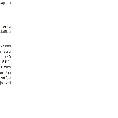
tajiem
s seku
dalību
kaidri
nistru
bliskā
z 51%.
s tiks
as, tai
zinēju
ja vēl