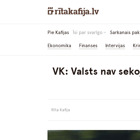
Pie Kafijas
Īsi par svarīgo
Sarkanais pak
Ekonomika
Finanses
Intervijas
Kri
VK: Valsts nav seko
Rīta Kafija