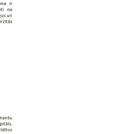
sme ir
ēti ne
gus un
rzītās
inanšu
itāls,
uldītos