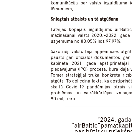
komunikācija par valsts ieguldījuma 
lēmumiem,
.
S
niegtais atbalsts un tā atgūšana
Latvijas kopējais ieguldījums airBal
mazināšanai valsts 2020.–2022. gadā ie
uzņēmumā no 80,05% līdz 97,97%.
Sākotnēji valsts bija apņēmusies atgūt
pausts gan oficiālos dokumentos, gan 
kabineta 2021. gadā apstiprinātajai 
piedāvājuma (IPO) procesā, kurā daļa v
Tomēr stratēģijai trūka konkrēta rīcī
atgūts. To apliecina fakts, ka apstiprinā
skaitā Covid-19 pandēmijas otrais vi
problēmas un vairākkārtējas izmaiņa
90 milj. eiro.
2024. gada
“airBaltic”pamatkapit
par būtisku priekšn