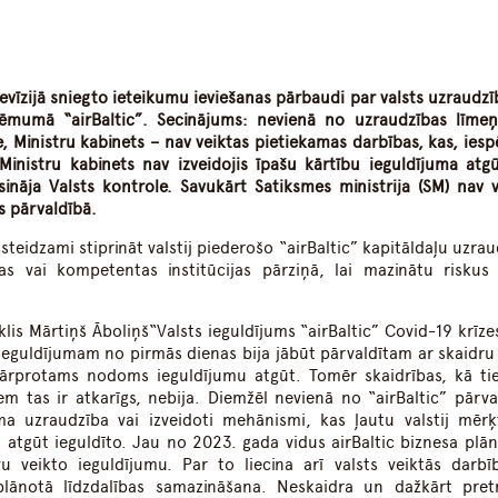
dIn
atsApp
evīzijā sniegto
ieteikumu ieviešanas pārbaudi
par valsts uzraudzī
uzņēmumā
“
airBaltic
”
. Secinājums: nevienā no uzraudzības līme
Ministru kabinets – nav veiktas pietiekamas darbības, kas, iesp
Ministru kabinets nav izveidojis īpašu kārtību ieguldījuma atg
sināja Valsts kontrole. Savukārt Satiksmes ministrija
(SM)
nav v
s pārvaldībā.
steidzami stiprināt valstij piederošo “airBaltic” kapitāldaļu uzra
as vai kompetentas institūcijas pārziņā, lai mazinātu riskus 
is Mārtiņš Āboliņš“Valsts ieguldījums “airBaltic” Covid-19 krīzes
c ieguldījumam no pirmās dienas bija jābūt pārvaldītam ar skaidru
epārprotams nodoms ieguldījumu atgūt. Tomēr skaidrības, kā tie
 tas ir atkarīgs, nebija. Diemžēl nevienā no “airBaltic” pārva
a uzraudzība vai izveidoti mehānismi, kas ļautu valstij mērķt
 atgūt ieguldīto. Jau no 2023. gada vidus airBaltic biznesa plāni
vu veikto ieguldījumu. Par to liecina arī valsts veiktās darbī
lānotā līdzdalības samazināšana. Neskaidra un dažkārt pret