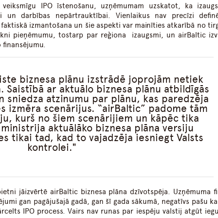
uz veiksmīgu IPO īstenošanu, uzņēmumam uzskatot, ka izaug
jai un darbības nepārtrauktībai. Vienlaikus nav precīzi defin
faktiskā izmantošana un šie aspekti var mainīties atkarībā no tir
irkni pieņēmumu, tostarp par reģiona izaugsmi, un airBaltic izvi
o finansējumu.
aiste biznesa plānu izstrādē joprojām netiek
. Saistībā ar aktuālo biznesa plānu atbildīgās
 un sniedza atzinumu par plānu, kas paredzēja
es izmēra scenārijus. “airBaltic” padome tām
ju, kurš no šiem scenārijiem un kāpēc tika
 ministrija aktuālāko biznesa plāna versiju
 tikai tad, kad to vajadzēja iesniegt Valsts
kontrolei.
pietni jāizvērtē airBaltic biznesa plāna dzīvotspēja. Uzņēmuma f
udējumi gan pagājušajā gadā, gan šī gada sākumā, negatīvs pašu kap
ārcelts IPO process. Vairs nav runas par iespēju valstij atgūt ieg