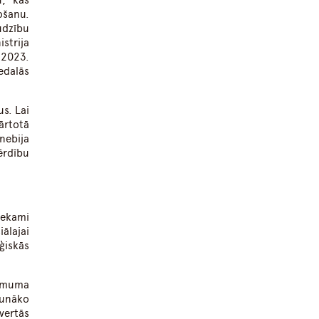
u, kas
ošanu.
udzību
strija
 2023.
edalās
s. Lai
ārtotā
nebija
ērdību
iekami
ālajai
ģiskās
ņēmuma
aunāko
vertās