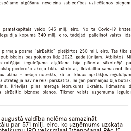
iespējamo atgūšanu neveicina sabiedrības uzticēšanos pieņem
tic pamatkapitālā veido 545 milj. eiro. No tā Covid-19 krīze
guldīja kopumā 340 milj. eiro, tādējādi palielinot valsts līdz
 pirmajā posmā “airBaltic” piešķirtos 250 milj. eiro. Tas tika s
publiskajos paziņojumos līdz 2023. gada jūnijam. Atbilstoši Mi
stratēģijai ieguldījuma atgūšana bija plānota sākotnējā pu
alstij piederošo akciju tiktu pārdotas, līdzdalību samazinot līd
bas plāna – nebija noteikts, kā un kādos apstākļos ieguldījum
tā stratēģija nav ne reizi pārskatīta, lai gan pārmaiņas bija būtisk
lnis, Krievijas pilna mēroga iebrukums Ukrainā, lidmašīnu d
s airBaltic biznesa plānos. Tikmēr valsts uzņēmumā ieguldī
 augustā valdība nolēma samazināt
ālu par 571 milj. eiro, ko uzņēmums uzskata
oteikumu IPO veiksmīgai īstenošanai.Pēc šī