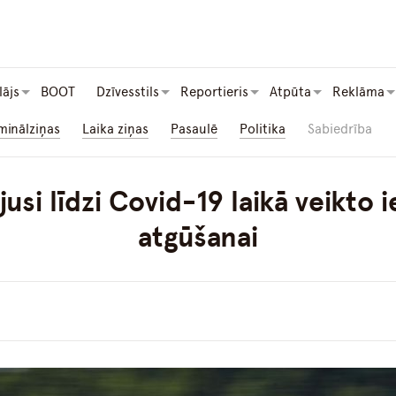
lājs
BOOT
Dzīvesstils
Reportieris
Atpūta
Reklāma
minālziņas
Laika ziņas
Pasaulē
Politika
Sabiedrība
jusi līdzi Covid-19 laikā veikto
atgūšanai