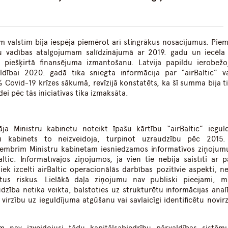
m valstīm bija iespēja piemērot arī stingrākus nosacījumus. Pie
vadības atalgojumam salīdzinājumā ar 2019. gadu un iecēla 
M piešķirtā finansējuma izmantošanu. Latvija papildu ierobež
ldībai 2020. gadā tika sniegta informācija par “airBaltic” v
Covid-19 krīzes sākumā, revīzijā konstatēts, ka šī summa bija ti
ei pēc tās iniciatīvas tika izmaksāta.
ja Ministru kabinetu noteikt īpašu kārtību “airBaltic” iegul
tru kabinets to neizveidoja, turpinot uzraudzību pēc 2015
embrim Ministru kabinetam iesniedzamos informatīvos ziņojum
altic. Informatīvajos ziņojumos, ja vien tie nebija saistīti ar p
ek izcelti airBaltic operacionālās darbības pozitīvie aspekti, n
tītus riskus. Lielākā daļa ziņojumu nav publiski pieejami, m
zība netika veikta, balstoties uz strukturētu informācijas analī
virzību uz ieguldījuma atgūšanu vai savlaicīgi identificētu novirz