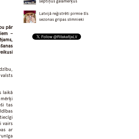
septiņus galamērķus
Latvijā reģistrēti pirmie šīs
sezonas gripas slimnieki
bu pār
ņiem –
ējams,
ūšanas
eikusi
udzību,
valsts
 laikā
 mērķi
ši tas
ldības
iecīgi
 vairs
bas ar
runīga