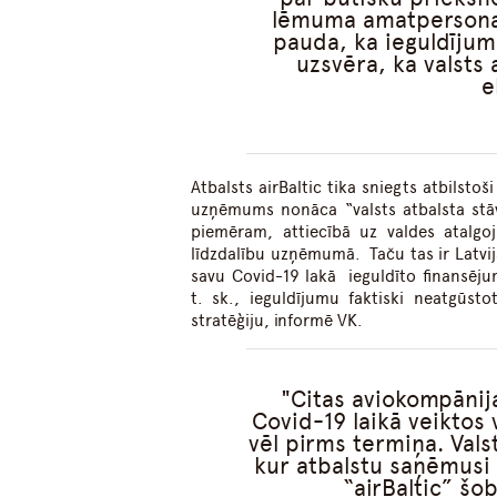
lēmuma amatpersonas 
pauda, ka ieguldījum
uzsvēra, ka valsts
e
Atbalsts airBaltic tika sniegts atbils
uzņēmums nonāca “valsts atbalsta stāvo
piemēram, attiecībā uz valdes atalgoj
līdzdalību uzņēmumā. Taču tas ir Latvija
savu Covid-19 lakā ieguldīto finansējum
t. sk., ieguldījumu faktiski neatgūsto
stratēģiju, informē VK.
Citas aviokompānij
Covid-19 laikā veiktos 
vēl pirms termiņa. Vals
kur atbalstu saņēmusi a
“airBaltic” šob