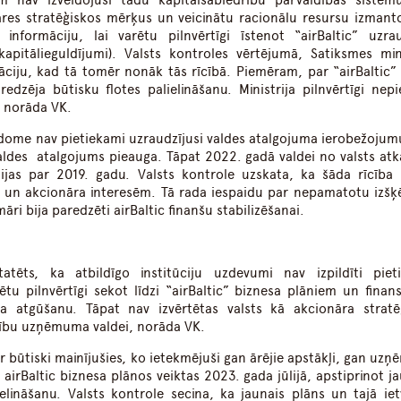
ām nav izveidojusi tādu kapitālsabiedrību pārvaldības sistēm
zares stratēģiskos mērķus un veicinātu racionālu resursu izmant
informāciju, lai varētu pilnvērtīgi īstenot “airBaltic” uzra
pitālieguldījumi). Valsts kontroles vērtējumā, Satiksmes mini
ciju, kad tā tomēr nonāk tās rīcībā. Piemēram, par “airBaltic”
dzēja būtisku flotes palielināšanu. Ministrija pilnvērtīgi nepi
, norāda VK.
padome nav pietiekami uzraudzījusi valdes atalgojuma ierobežojumu
 valdes atalgojums pieauga. Tāpat 2022. gadā valdei no valsts atk
jas par 2019. gadu. Valsts kontrole uzskata, ka šāda rīcība 
 un akcionāra interesēm. Tā rada iespaidu par nepamatotu izšķ
āri bija paredzēti airBaltic finanšu stabilizēšanai.
tēts, ka atbildīgo institūciju uzdevumi nav izpildīti piet
ētu pilnvērtīgi sekot līdzi “airBaltic” biznesa plāniem un finansi
ma atgūšanu. Tāpat nav izvērtētas valsts kā akcionāra stratē
rīvību uzņēmuma valdei, norāda VK.
ir būtiski mainījušies, ko ietekmējuši gan ārējie apstākļi, gan uz
airBaltic biznesa plānos veiktas 2023. gada jūlijā, apstiprinot j
lināšanu. Valsts kontrole secina, ka jaunais plāns un tajā iet