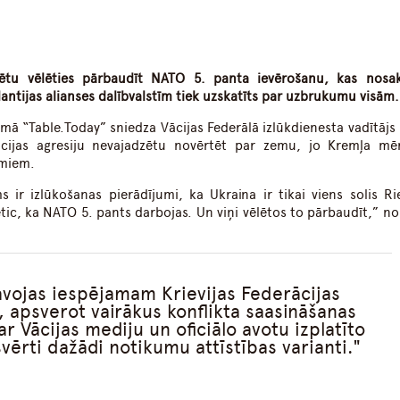
dIn
atsApp
rētu vēlēties pārbaudīt NATO 5. panta ievērošanu, kas nosa
antijas alianses dalībvalstīm tiek uzskatīts par uzbrukumu visām.
mā “Table.Today” sniedza Vācijas Federālā izlūkdienesta vadītājs
rācijas agresiju nevajadzētu novērtēt par zemu, jo Kremļa mēr
umiem.
 ir izlūkošanas pierādījumi, ka Ukraina ir tikai viens solis R
netic, ka NATO 5. pants darbojas. Un viņi vēlētos to pārbaudīt,” no
tavojas iespējamam Krievijas Federācijas
psverot vairākus konflikta saasināšanas
r Vācijas mediju un oficiālo avotu izplatīto
vērti dažādi notikumu attīstības varianti.