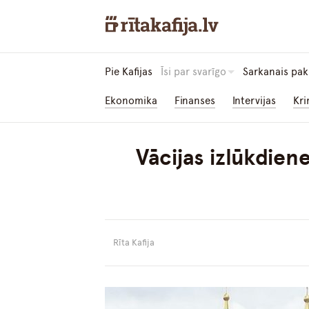
Pie Kafijas
Īsi par svarīgo
Sarkanais pak
Ekonomika
Finanses
Intervijas
Kri
Vācijas izlūkdien
Rīta Kafija