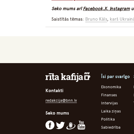
Seko mums arī
Facebook,
X,
Instagram
u
Saistītās tēmas:
Bruno Kāls
,
karš Ukrain
Īsi par svarīgo
Ekonomika
Kontakti
Finanses
redakcija@bnn.lv
Intervijas
Laika ziņas
Seko mums
Politika
Sabiedrība