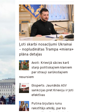
Ļoti skarbi nosacījumi Ukrainai
– nopludinātas Trampa «miera»
plāna detaļas
Avoti: Krievijā sācies karš
starp politiskajiem klaniem
par strauji sarūkošajiem
resursiem
Eksperts: Jaunākās ASV
sankcijas pret Krieviju ir ļoti
efektīvas
Putina bijušais runu
rakstītājs atklāj, par ko