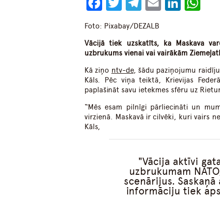
Facebook
Twitter
Telegram
Email
Linke
Wh
Foto: Pixabay/DEZALB
Vācijā tiek uzskatīts, ka Maskava va
uzbrukums vienai vai vairākām Ziemeļatl
Kā ziņo
ntv-de
, šādu paziņojumu raidīju
Kāls. Pēc viņa teiktā, Krievijas Fede
paplašināt savu ietekmes sfēru uz Riet
“Mēs esam pilnīgi pārliecināti un mums
virzienā. Maskavā ir cilvēki, kuri vairs 
Kāls,
Vācija aktīvi ga
uzbrukumam NATO, a
scenārijus. Saskaņā a
informāciju tiek aps