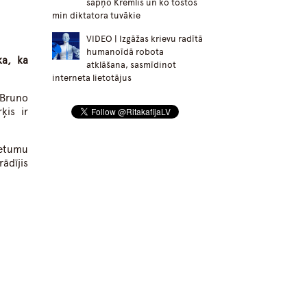
sapņo Kremlis un ko tostos
min diktatora tuvākie
VIDEO | Izgāžas krievu radītā
humanoīdā robota
ka, ka
atklāšana, sasmīdinot
interneta lietotājus
 Bruno
ķis ir
ietumu
rādījis