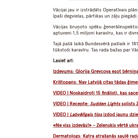
Vācijai jau ir izstrādāts Operatīvais pl
īpaši degvielas, pārtikas un zāļu piegādi
Vācijas bruņoto spēku ģenerālinspektor
aptuveni 1,5 miljoni karavīru, kas ir divr
Tajā pašā laikā Bundesvērā pašlaik ir 1
tūkstoši karavīru. Tas rada bažas par V
Lasiet arī:
Izdevums: Glorija Grevcova esot bērniņa
Krištopans: Nav Latvijā citas tādas ģime
VIDEO | Noskaidroti 15 finālisti, kas sac
VIDEO | Recepte:
Sudden Lights
solists 
VIDEO |
Labvēlīgais tips
izdod jaunu dzie
«Ne viss izdevās!» – Zelenskis vērtē uk
Dermatologs: Katra atrašanās saulē ra