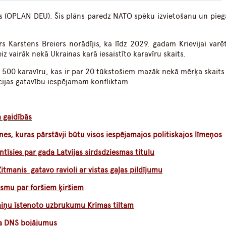
āns (OPLAN DEU). Šis plāns paredz NATO spēku izvietošanu un piegā
.
s Karstens Breiers norādījis, ka līdz 2029. gadam Krievijai varē
eiz vairāk nekā Ukrainas karā iesaistīto karavīru skaits.
81 500 karavīru, kas ir par 20 tūkstošiem mazāk nekā mērķa skaits
ācijas gatavību iespējamam konfliktam.
 gaidībās
nes, kuras pārstāvji būtu visos iespējamajos politiskajos līmeņos
entīsies par gada Latvijas sirdsdziesmas titulu
Zitmanis gatavo ravioli ar vistas gaļas pildījumu
smu par foršiem ķiršiem
raiņu īstenoto uzbrukumu Krimas tiltam
da DNS bojājumus