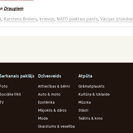
n
Draugiem
ā
,
Karstens Breiers
,
krievija
,
NATO piektais pants
,
Vācijas izlūkdie
Sarkanais paklājs
Dzīvesveids
Atpūta
Foto
Attiecības & bērni
Grāmatplaukts
Sociālie tīkli
Auto & moto
Kultūra & Izklaide
TV
Ezotērika
Mūzika
Mājoklis & dārzs
Stāsti
Mode
Teātris & kino
Skaistums & veselība