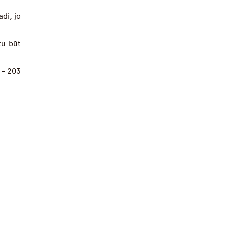
di, jo
tu būt
 – 203