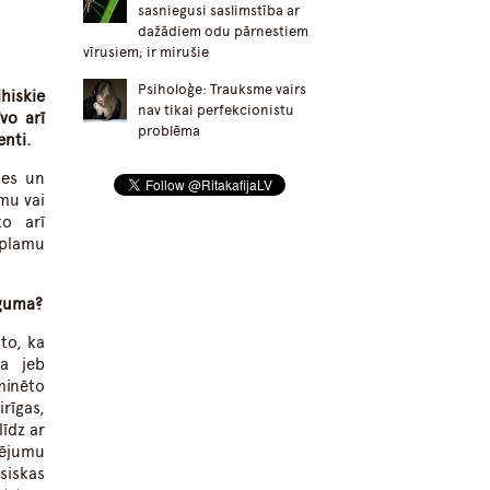
sasniegusi saslimstība ar
dažādiem odu pārnestiem
vīrusiem; ir mirušie
Psiholoģe: Trauksme vairs
hiskie
nav tikai perfekcionistu
vo arī
problēma
enti.
mes un
mu vai
ko arī
aplamu
īguma?
to, ka
na jeb
minēto
irīgas,
īdz ar
cējumu
siskas