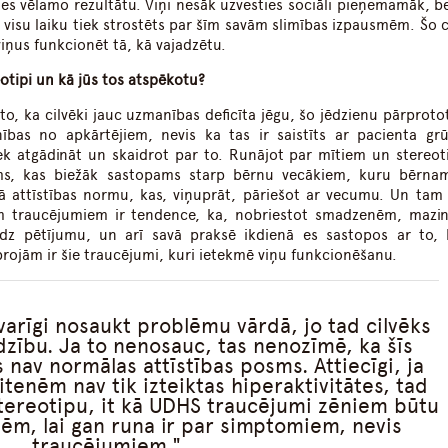
s vēlamo rezultātu. Viņi nesāk uzvesties sociāli pieņemamāk, b
š visu laiku tiek strostēts par šīm savām slimības izpausmēm. Šo c
ņus funkcionēt tā, kā vajadzētu.
eotipi un kā jūs tos atspēkotu?
o, ka cilvēki jauc uzmanības deficīta jēgu, šo jēdzienu pārprotot 
bas no apkārtējiem, nevis ka tas ir saistīts ar pacienta gr
k atgādināt un skaidrot par to. Runājot par mītiem un stereot
gums, kas biežāk sastopams starp bērnu vecākiem, kuru bērnam
 attīstības normu, kas, viņuprāt, pāriešot ar vecumu. Un tam
em traucējumiem ir tendence, ka, nobriestot smadzenēm, mazin
dz pētījumu, un arī savā praksē ikdienā es sastopos ar to, 
projām ir šie traucējumi, kuri ietekmē viņu funkcionēšanu.
arīgi nosaukt problēmu vārdā, jo tad cilvēks
dzību. Ja to nenosauc, tas nenozīmē, ka šīs
 nav normālas attīstības posms. Attiecīgi, ja
enēm nav tik izteiktas hiperaktivitātes, tad
stereotipu, it kā UDHS traucējumi zēniem būtu
ēm, lai gan runa ir par simptomiem, nevis
traucējumiem.