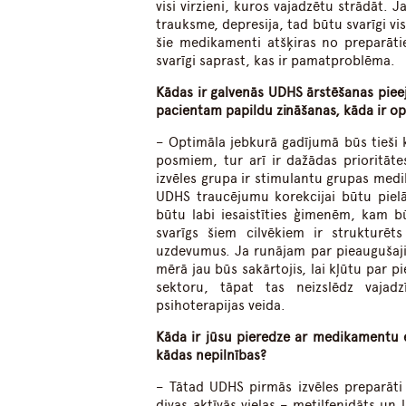
visi virzieni, kuros vajadzētu strādāt. J
trauksme, depresija, tad būtu svarīgi vi
šie medikamenti atšķiras no preparāti
svarīgi saprast, kas ir pamatproblēma.
Kādas ir galvenās UDHS ārstēšanas pieeja
pacientam papildu zināšanas, kāda ir o
– Optimāla jebkurā gadījumā būs tieši
posmiem, tur arī ir dažādas prioritāte
izvēles grupa ir stimulantu grupas med
UDHS traucējumu korekcijai būtu pielāg
būtu labi iesaistīties ģimenēm, kam b
svarīgs šiem cilvēkiem ir strukturēt
uzdevumus. Ja runājam par pieaugušajie
mērā jau būs sakārtojis, lai kļūtu par 
sektoru, tāpat tas neizslēdz vajadzī
psihoterapijas veida.
Kāda ir jūsu pieredze ar medikamentu ef
kādas nepilnības?
– Tātad UDHS pirmās izvēles preparāti
divas aktīvās vielas – metilfenidāts un 