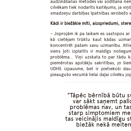
audzināšanas metodes vai sodīšana nene
cilvēkam tiek nodarīts kaitējums, ja viņ
smadzeņu darbības īpatnības ierobežo vi
Kādi ir biežākie mīti, aizspriedumi, ster
– Joprojām ik pa laikam es sastopos ar t
kā cietējam trūktu kaut kādas uzmanī
koncentrēt pašam savu uzmanību. Atlie
viens ļoti izplatīts ir maldīgs nolie
problēma… Viņi uzskata to par tādu kā
piemērotas apstākļu sakritības, jo ši
UDHS izpausme, bet ir pietiekoši dau
pieaugušo vecumā lielai daļai cilvēku jo
Tāpēc bērnībā būtu sv
var sākt saņemt palī
problēmas nav, un tas
starp simptomiem meit
tas veicinājis maldīgu 
biežāk nekā meiten