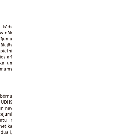
t kāds
os nāk
tījumu
ālajās
pietni
es arī
ika un
r mums
 bērnu
r UDHS
 un nav
cējumi
ntu ir
netika
duāli,