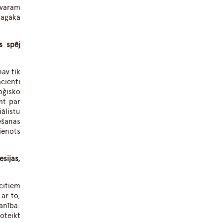
 varam
magākā
s spēj
nav tik
cienti
oģisko
mt par
ālistu
ēšanas
ienots
sijas,
citiem
ar to,
anība.
oteikt