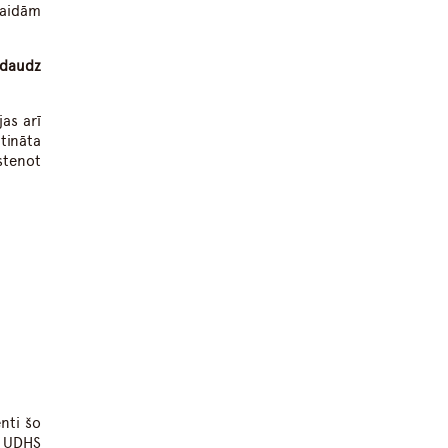
gaidām
 daudz
as arī
tināta
stenot
nti šo
u UDHS