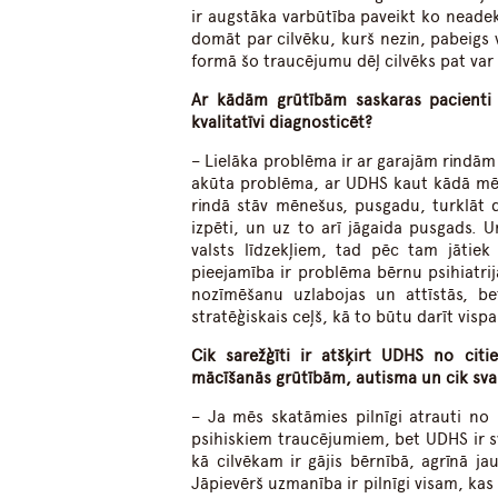
ir augstāka varbūtība paveikt ko neade
domāt par cilvēku, kurš nezin, pabeigs v
formā šo traucējumu dēļ cilvēks pat var 
Ar kādām grūtībām saskaras pacienti š
kvalitatīvi diagnosticēt?
– Lielāka problēma ir ar garajām rindām 
akūta problēma, ar UDHS kaut kādā mērā
rindā stāv mēnešus, pusgadu, turklāt 
izpēti, un uz to arī jāgaida pusgads. 
valsts līdzekļiem, tad pēc tam jātiek 
pieejamība ir problēma bērnu psihiatri
nozīmēšanu uzlabojas un attīstās, be
stratēģiskais ceļš, kā to būtu darīt visp
Cik sarežģīti ir atšķirt UDHS no citi
mācīšanās grūtībām, autisma un cik svar
– Ja mēs skatāmies pilnīgi atrauti no 
psihiskiem traucējumiem, bet UDHS ir s
kā cilvēkam ir gājis bērnībā, agrīnā j
Jāpievērš uzmanība ir pilnīgi visam, kas