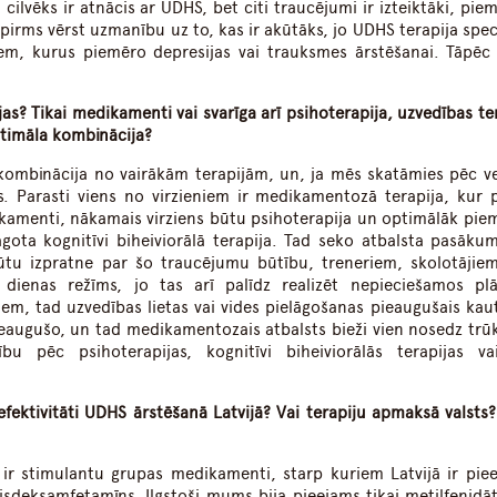
a cilvēks ir atnācis ar UDHS, bet citi traucējumi ir izteiktāki, pi
spirms vērst uzmanību uz to, kas ir akūtāks, jo UDHS terapija spec
em, kurus piemēro depresijas vai trauksmes ārstēšanai. Tāpēc i
s? Tikai medikamenti vai svarīga arī psihoterapija, uzvedības ter
ptimāla kombinācija?
 kombinācija no vairākām terapijām, un, ja mēs skatāmies pēc 
s. Parasti viens no virzieniem ir medikamentozā terapija, kur 
ikamenti, nākamais virziens būtu psihoterapija un optimālāk pie
ota kognitīvi biheiviorālā terapija. Tad seko atbalsta pasākum
ūtu izpratne par šo traucējumu būtību, treneriem, skolotājiem
s dienas režīms, jo tas arī palīdz realizēt nepieciešamos pl
m, tad uzvedības lietas vai vides pielāgošanas pieaugušais kau
pieaugušo, un tad medikamentozais atbalsts bieži vien nosedz trū
bu pēc psihoterapijas, kognitīvi biheiviorālās terapijas va
ektivitāti UDHS ārstēšanā Latvijā? Vai terapiju apmaksā valsts? 
 ir stimulantu grupas medikamenti, starp kuriem Latvijā ir pie
lisdeksamfetamīns. Ilgstoši mums bija pieejams tikai metilfenidāt