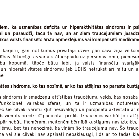
dIn
atsApp
iem, ka uzmanības deficīta un hiperaktivitātes sindroms ir psi
ni un pusaudži, taču tā nav, un ar šiem traucējumiem jāsadzī
ākas valsts finansēts ārsta apmeklējums vai kompensēti medikam
n karjeru, gan notikumus privātajā dzīvē, gan savā ziņā veiks
ības. Attiecīgi tas var atstāt iespaidu uz personas lomu, pienesu
rību kopumā, tāpēc būtu labi, ja valsts finansētu svarīgā
 un hiperaktivitātes sindromu jeb UDHS netrūkst arī mītu un 
ne.
tātes sindroms, ko tas nozīmē, ar ko tas atšķiras no parasta kust
es sindroms ir smadzeņu attīstības traucējumu veids, kas nosaka 
funkcionēt vairākās sfērās, un tā ir uzmanības noturēša
 šie cilvēki varētu kļūt nesavaldīgi un pārspīlēta aktivitāte ar 
s vienots precīzs šī pacienta -profils. Izpausmes var būt ļoti atšķ
pār nebūt. Piemēram, meitenēm bērnībā kustīgums nav izteikts, l
blēmu, bet tas nenozīmē, ka viņām šo traucējumu nav. Šo trau
 vai šie cilvēki nav apzināti nepaklausīgi, līdz ar to tādas kla