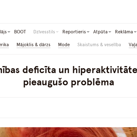
lājs
BOOT
Dzīvesstils
Reportieris
Atpūta
Reklāma
ērika
Mājoklis & dārzs
Mode
Skaistums & veselība
Vaļ
̄bas deficīta un hiperaktivitāte
pieaugušo problēma