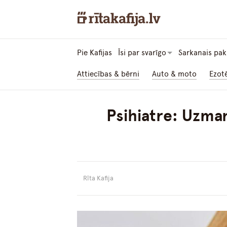
Pie Kafijas
Īsi par svarīgo
Sarkanais pak
Attiecības & bērni
Auto & moto
Ezot
Psihiatre: Uzmani
Rīta Kafija