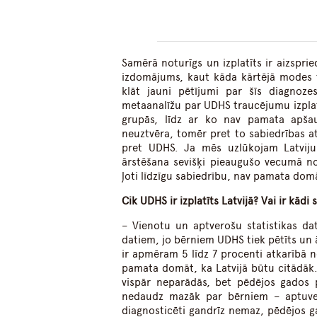
Samērā noturīgs un izplatīts ir aizsprie
izdomājums, kaut kāda kārtējā modes t
klāt jauni pētījumi par šīs diagnoze
metaanalīžu par UDHS traucējumu izplatī
grupās, līdz ar ko nav pamata apšaub
neuztvēra, tomēr pret to sabiedrības at
pret UDHS. Ja mēs uzlūkojam Latvij
ārstēšana sevišķi pieaugušo vecumā no
ļoti līdzīgu sabiedrību, nav pamata do
Cik UDHS ir izplatīts Latvijā? Vai ir kādi 
– Vienotu un aptverošu statistikas dat
datiem, jo bērniem UDHS tiek pētīts un ā
ir apmēram 5 līdz 7 procenti atkarībā no 
pamata domāt, ka Latvijā būtu citādāk.
vispār neparādās, bet pēdējos gados p
nedaudz mazāk par bērniem – aptuveni
diagnosticēti gandrīz nemaz, pēdējos gad