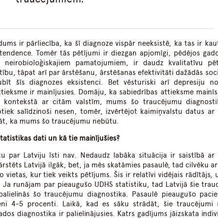
dums ir pārliecība, ka šī diagnoze vispār neeksistē, ka tas ir kau
endence. Tomēr tās pētījumi ir diezgan apjomīgi, pēdējos gad
s neirobioloģiskajiem pamatojumiem, ir daudz kvalitatīvu pē
bu, tāpat arī par ārstēšanu, ārstēšanas efektivitāti dažādās soci
īt šīs diagnozes eksistenci. Bet vēsturiski arī depresiju no
tieksme ir mainījusies. Domāju, ka sabiedrības attieksme mainīsi
u kontekstā ar citām valstīm, mums šo traucējumu diagnost
tiek salīdzinoši nesen, tomēr, izvērtējot kaimiņvalstu datus a
māt, ka mums šo traucējumu nebūtu.
statistikas dati un kā tie mainījušies?
u par Latviju īsti nav. Nedaudz labāka situācija ir saistībā ar
rstēts Latvijā ilgāk, bet, ja mēs skatāmies pasaulē, tad cilvēku a
vietas, kur tiek veikts pētījums. Šis ir relatīvi vidējais rādītājs,
 Ja runājam par pieaugušo UDHS statistiku, tad Latvijā šie trau
alielinās šo traucējumu diagnostika. Pasaulē pieaugušo pacie
 4-5 procenti. Laikā, kad es sāku strādāt, šie traucējumi 
os diagnostika ir palielinājusies. Katrs gadījums jāizskata indivi