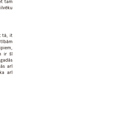
et tam
ilvēku
tā, it
ūtībām
ipiem,
 ir šī
 gadās
ās arī
ka arī