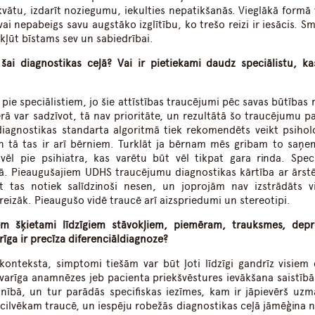
kvātu, izdarīt noziegumu, iekulties nepatikšanās. Vieglākā formā
ai nepabeigs savu augstāko izglītību, ko trešo reizi ir iesācis. S
kļūt bīstams sev un sabiedrībai.
ai diagnostikas ceļā? Vai ir pietiekami daudz speciālistu, ka
pie speciālistiem, jo šie attīstības traucējumi pēc savas būtības 
 var sadzīvot, tā nav prioritāte, un rezultātā šo traucējumu pa
diagnostikas standarta algoritmā tiek rekomendēts veikt psihol
Un tā tas ir arī bērniem. Turklāt ja bērnam mēs gribam to saņe
vēl pie psihiatra, kas varētu būt vēl tikpat gara rinda. Speci
jā. Pieaugušajiem UDHS traucējumu diagnostikas kārtība ar ārst
t tas notiek salīdzinoši nesen, un joprojām nav izstrādāts v
areizāk. Pieaugušo vidē traucē arī aizspriedumi un stereotipi.
em šķietami līdzīgiem stāvokļiem, piemēram, trauksmes, depre
īga ir precīza diferenciāldiagnoze?
konteksta, simptomi tiešām var būt ļoti līdzīgi gandrīz visiem 
varīga anamnēzes jeb pacienta priekšvēstures ievākšana saistībā 
aunībā, un tur parādās specifiskas iezīmes, kam ir jāpievērš uzm
 cilvēkam traucē, un iespēju robežās diagnostikas ceļā jāmēģina n