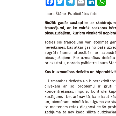
Facebook
Twitter
Telegram
Email
Linke
Wh
Laura Štāne. Publicitātes foto
Biežāk gadās sastapties ar skaidrojum
traucējumi, ar ko vairāk saskaras bēr
pieaugušajiem, kuriem vienkārši nepien
Toties šie traucējumi var ietekmēt ga
neveiksmes, kas atkarīgas no paša uzved
apgrūtinājumu attiecībās ar sabied
pieaugušajiem. Par uzmanības deficīta
priekšstatu, norāda psihiatre Laura Štā
Kas ir uzmanības deficīta un hiperaktivi
– Uzmanības deficīta un hiperaktivitāt
cilvēkam ar šo problēmu ir grūti 
koncentrēšanās, impulsu kontrole, kāpēc
kustīgumu, bet arī nav tā, ka ir kaut kād
un, piemēram, minētā kustīguma var vis
to meitenēm retāk diagnosticē šo pro
gadījumā tā nav kāda slikta audzināšana