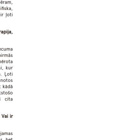
emēram,
ifiska,
r ļoti
apija,
vecuma
pirmās
mērota
i, kur
. Ļoti
ānotos
t kādā
kstošo
i cita
Vai ir
ejamas
s, bet