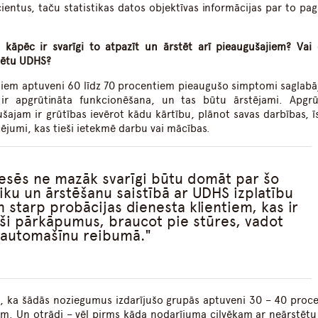
ntus, taču statistikas datos objektīvas informācijas par to pa
kāpēc ir svarīgi to atpazīt un ārstēt arī pieaugušajiem? Vai
cētu UDHS?
iem aptuveni 60 līdz 70 procentiem pieaugušo simptomi saglabāj
ir apgrūtināta funkcionēšana, un tas būtu ārstējami. Apgrū
šajam ir grūtības ievērot kādu kārtību, plānot savas darbības, ī
ējumi, kas tieši ietekmē darbu vai mācības.
resēs ne mazāk svarīgi būtu domāt par šo
ku un ārstēšanu saistībā ar UDHS izplatību
n starp probācijas dienesta klientiem, kas ir
juši pārkāpumus, braucot pie stūres, vadot
automašīnu reibumā.
ati, ka šādās noziegumus izdarījušo grupās aptuveni 30 – 40 proce
jiem. Un otrādi – vēl pirms kāda nodarījuma cilvēkam ar neārstēt