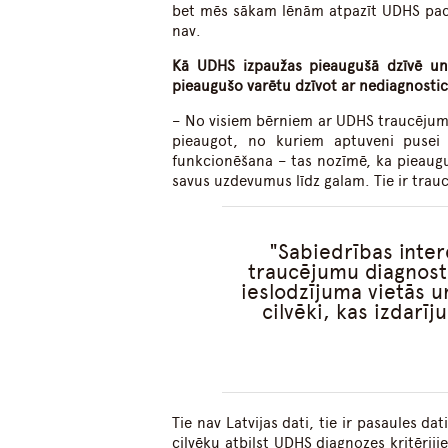
bet mēs sākam lēnām atpazīt UDHS pacie
nav.
Kā UDHS izpaužas pieaugušā dzīvē un 
pieaugušo varētu dzīvot ar nediagnosti
– No visiem bērniem ar UDHS traucējum
pieaugot, no kuriem aptuveni pusei 
funkcionēšana – tas nozīmē, ka pieaugu
savus uzdevumus līdz galam. Tie ir trauc
Sabiedrības inte
traucējumu diagnosti
ieslodzījuma vietās u
cilvēki, kas izdarī
Tie nav Latvijas dati, tie ir pasaules d
cilvēku atbilst UDHS diagnozes kritēri