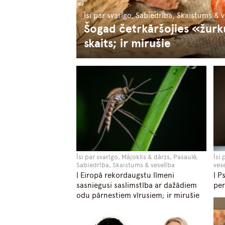
Īsi par svarīgo, Sabiedrība, Skaistums & 
Šogad četrkāršojies «žurk
skaits; ir mirušie
Īsi par svarīgo, Mājoklis & dārzs, Pasaulē,
Īsi
Sabiedrība, Skaistums & veselība
ves
| Eiropā rekordaugstu līmeni
| P
sasniegusi saslimstība ar dažādiem
per
odu pārnestiem vīrusiem; ir mirušie