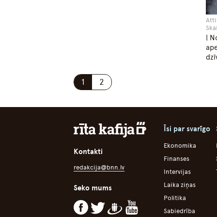
Atti
Ska
| N
ape
dzī
1
2
Īsi par svarīgo
Ekonomika
Kontakti
Finanses
redakcija@bnn.lv
Intervijas
Laika ziņas
Seko mums
Politika
Sabiedrība