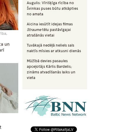
Augulis: Vīrišķīga rīcība no
Švinkas puses būtu atkāpties
no amata
Aicina iesūtīt idejas filmas
Straume
tēlu pastāvīgajai
rība,
atrašānās vietai
̄ta un
Tuvākajā nedēļā neliels sals
rī
naktīs mīsies ar atkusni dienās
Mūžībā devies pasaules
apceļotājs Kārlis Bardelis;
zināms atvadīšanās laiks un
vieta
a
t