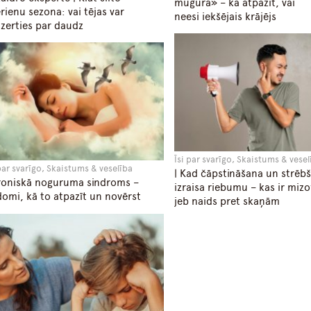
mugurā» – kā atpazīt, vai
rienu sezona: vai tējas var
neesi iekšējais krājējs
zerties par daudz
Īsi par svarīgo, Skaistums & vese
 par svarīgo, Skaistums & veselība
| Kad čāpstināšana un strēb
roniskā noguruma sindroms –
izraisa riebumu – kas ir mizo
omi, kā to atpazīt un novērst
jeb naids pret skaņām