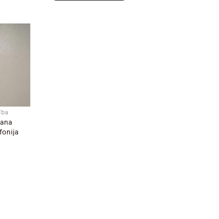
lība
šana
fonija