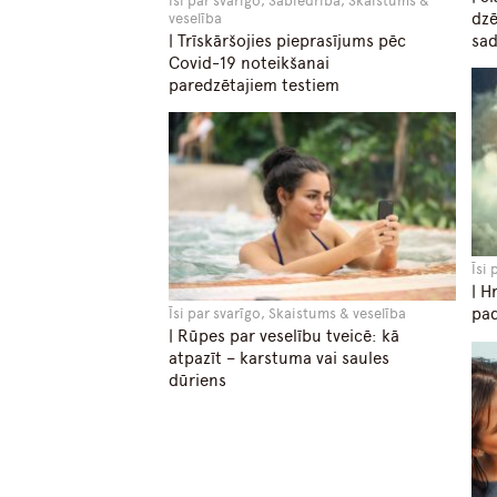
Īsi par svarīgo, Sabiedrība, Skaistums &
dzē
veselība
sad
| Trīskāršojies pieprasījums pēc
Covid-19 noteikšanai
paredzētajiem testiem
Īsi
| H
pad
Īsi par svarīgo, Skaistums & veselība
| Rūpes par veselību tveicē: kā
atpazīt – karstuma vai saules
dūriens