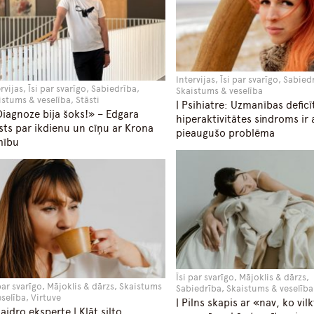
Intervijas, Īsi par svarīgo, Sabied
rvijas, Īsi par svarīgo, Sabiedrība,
Skaistums & veselība
istums & veselība, Stāsti
| Psihiatre: Uzmanības defici
Diagnoze bija šoks!» – Edgara
hiperaktivitātes sindroms ir a
sts par ikdienu un cīņu ar Krona
pieaugušo problēma
mību
Īsi par svarīgo, Mājoklis & dārzs,
 par svarīgo, Mājoklis & dārzs, Skaistums
Sabiedrība, Skaistums & veselīb
eselība, Virtuve
| Pilns skapis ar «nav, ko vilk
kaidro eksperte | Klāt silto