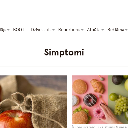
lājs
BOOT
Dzīvesstils
Reportieris
Atpūta
Reklāma
Simptomi
Īsi par svarīgo, Skaistums & vesel