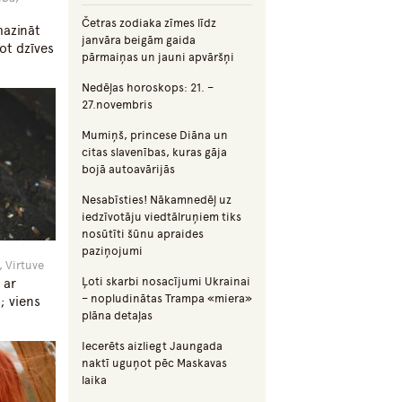
Četras zodiaka zīmes līdz
mazināt
janvāra beigām gaida
t dzīves
pārmaiņas un jauni apvāršņi
Nedēļas horoskops: 21. –
27.novembris
Mumiņš, princese Diāna un
citas slavenības, kuras gāja
bojā autoavārijās
Nesabīsties! Nākamnedēļ uz
iedzīvotāju viedtālruņiem tiks
nosūtīti šūnu apraides
paziņojumi
, Virtuve
Ļoti skarbi nosacījumi Ukrainai
 ar
– nopludinātas Trampa «miera»
; viens
plāna detaļas
Iecerēts aizliegt Jaungada
naktī uguņot pēc Maskavas
laika