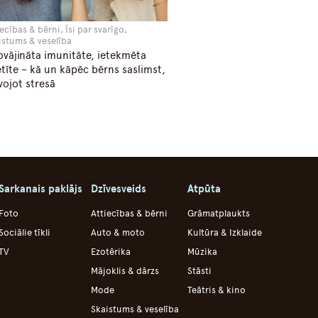
ecības & bērni, Īsi par svarīgo,
istums & veselība
ovājināta imunitāte, ietekmēta
tīte – kā un kāpēc bērns saslimst,
vojot stresā
Sarkanais paklājs
Dzīvesveids
Atpūta
Foto
Attiecības & bērni
Grāmatplaukts
Sociālie tīkli
Auto & moto
Kultūra & Izklaide
TV
Ezotērika
Mūzika
Mājoklis & dārzs
Stāsti
Mode
Teātris & kino
Skaistums & veselība