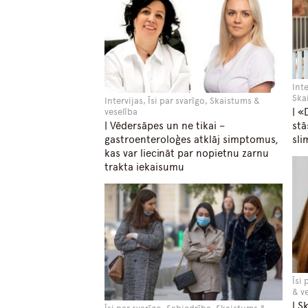
Inte
Ska
Intervijas, Īsi par svarīgo, Skaistums &
| «
veselība
stā
| Vēdersāpes un ne tikai –
sli
gastroenteroloģes atklāj simptomus,
kas var liecināt par nopietnu zarnu
trakta iekaisumu
Īsi
& v
| S