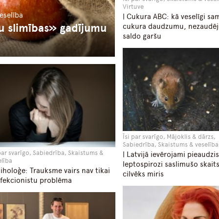
Virtuve
veselība
| Cukura ABC: kā veselīgi sa
u slimības» gadījumu
cukura daudzumu, nezaudējo
saldo garšu
Īsi par svarīgo, Mājoklis & dārzs,
Sabiedrība, Skaistums & veselība
 par svarīgo, Sabiedrība, Skaistums &
| Latvijā ievērojami pieaudzis
elība
leptospirozi saslimušo skaits
siholoģe: Trauksme vairs nav tikai
cilvēks miris
fekcionistu problēma