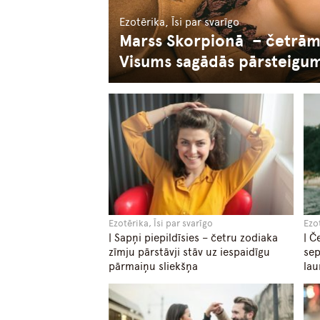
Ezotērika, Īsi par svarīgo
Marss Skorpionā – četrā
Visums sagādās pārsteigu
Ezotērika, Īsi par svarīgo
Ezot
| Sapņi piepildīsies – četru zodiaka
| Č
zīmju pārstāvji stāv uz iespaidīgu
sep
pārmaiņu sliekšņa
lau