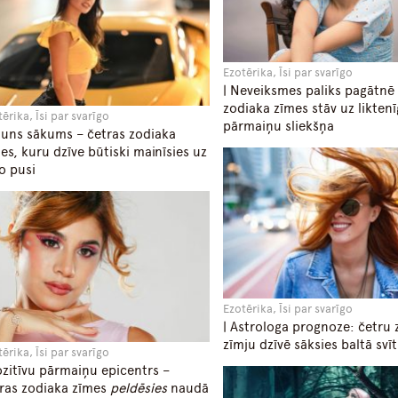
Ezotērika, Īsi par svarīgo
| Neveiksmes paliks pagātnē 
zodiaka zīmes stāv uz likten
ērika, Īsi par svarīgo
pārmaiņu sliekšņa
auns sākums – četras zodiaka
es, kuru dzīve būtiski mainīsies uz
o pusi
Ezotērika, Īsi par svarīgo
| Astrologa prognoze: četru 
zīmju dzīvē sāksies baltā svīt
ērika, Īsi par svarīgo
ozitīvu pārmaiņu epicentrs –
ras zodiaka zīmes
peldēsies
naudā