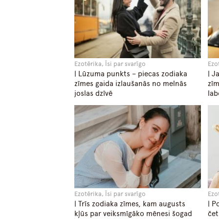
Ezotērika, Īsi par svarīgo
Ezot
| Lūzuma punkts – piecas zodiaka
| J
zīmes gaida izlaušanās no melnās
zīm
joslas dzīvē
lab
Ezotērika, Īsi par svarīgo
Ezot
| Trīs zodiaka zīmes, kam augusts
| P
kļūs par veiksmīgāko mēnesi šogad
čet