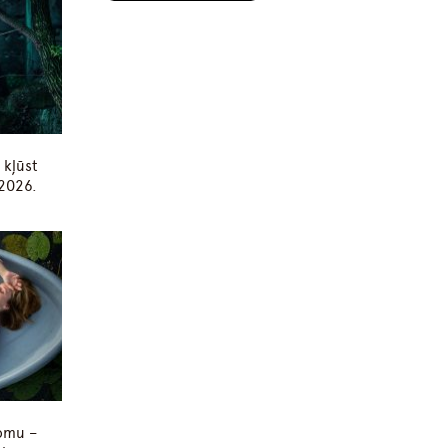
 kļūst
 2026.
lomu –