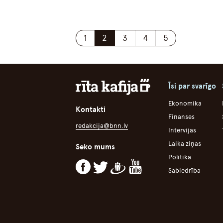
1
2
3
4
5
Īsi par svarīgo
Ekonomika
Kontakti
Finanses
redakcija@bnn.lv
Intervijas
Laika ziņas
Seko mums
Politika
Sabiedrība