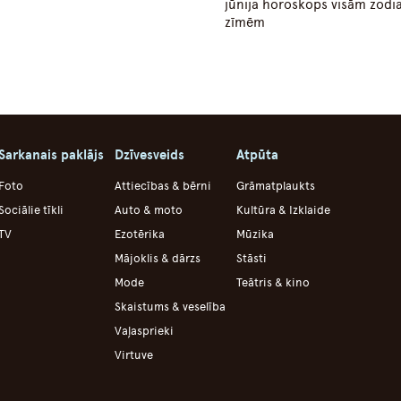
jūnija horoskops visām zodi
zīmēm
Sarkanais paklājs
Dzīvesveids
Atpūta
Foto
Attiecības & bērni
Grāmatplaukts
Sociālie tīkli
Auto & moto
Kultūra & Izklaide
TV
Ezotērika
Mūzika
Mājoklis & dārzs
Stāsti
Mode
Teātris & kino
Skaistums & veselība
Vaļasprieki
Virtuve