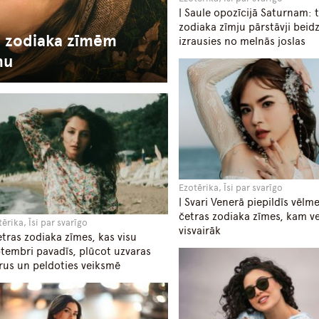
| Saule opozīcijā Saturnam: t
zodiaka zīmju pārstāvji beid
m zodiaka zīmēm
izrausies no melnās joslas
mu
Ezotērika, Īsi par svarīgo
| Svari Venerā piepildīs vēlm
četras zodiaka zīmes, kam ve
ērika, Īsi par svarīgo
visvairāk
etras zodiaka zīmes, kas visu
tembri pavadīs, plūcot uzvaras
rus un peldoties veiksmē