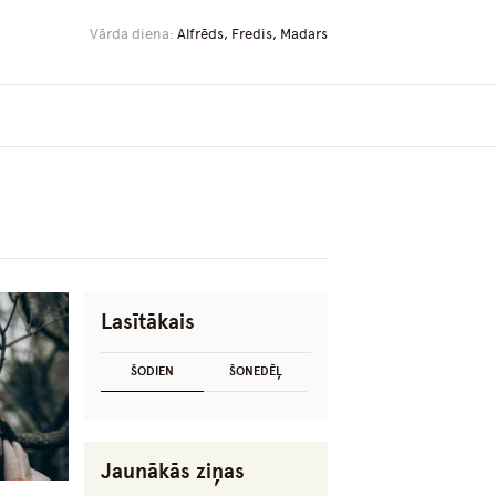
Vārda diena:
Alfrēds, Fredis, Madars
Lasītākais
ŠODIEN
ŠONEDĒĻ
Jaunākās ziņas