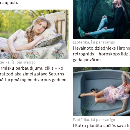
u augustu
Ezotērika, Īsi par svarīgo
| Ievainoto dziednieks Hīrons
retrogrāds – horoskops līdz
gada janvārim
ērika, Īsi par svarīgo
armisku pārbaudījumu cikls – ko
rai zodiaka zīmei gatavo Saturns
ā turpmākajiem divarpus gadiem
Ezotērika, Īsi par svarīgo
| Katra planēta spēlēs savu 