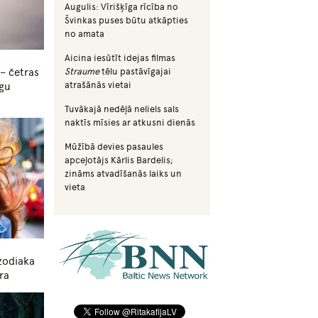
Augulis: Vīrišķīga rīcība no
Švinkas puses būtu atkāpties
no amata
Aicina iesūtīt idejas filmas
– četras
Straume
tēlu pastāvīgajai
atrašānās vietai
īgu
Tuvākajā nedēļā neliels sals
naktīs mīsies ar atkusni dienās
Mūžībā devies pasaules
apceļotājs Kārlis Bardelis;
zināms atvadīšanās laiks un
vieta
zodiaka
ra