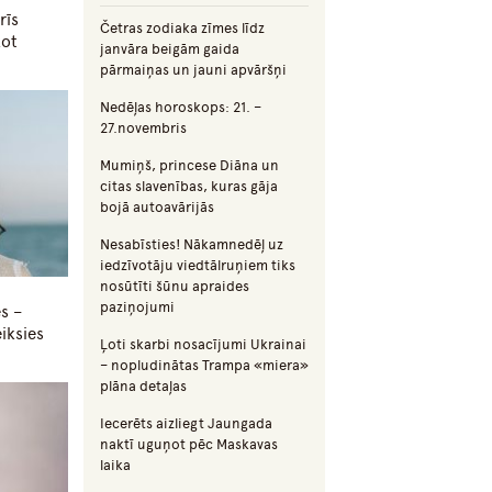
rīs
Četras zodiaka zīmes līdz
zot
janvāra beigām gaida
pārmaiņas un jauni apvāršņi
Nedēļas horoskops: 21. –
27.novembris
Mumiņš, princese Diāna un
citas slavenības, kuras gāja
bojā autoavārijās
Nesabīsties! Nākamnedēļ uz
iedzīvotāju viedtālruņiem tiks
nosūtīti šūnu apraides
paziņojumi
es –
iksies
Ļoti skarbi nosacījumi Ukrainai
– nopludinātas Trampa «miera»
plāna detaļas
Iecerēts aizliegt Jaungada
naktī uguņot pēc Maskavas
laika