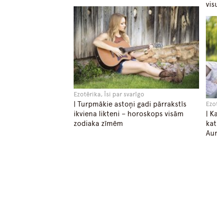
vis
Ezotērika, Īsi par svarīgo
| Turpmākie astoņi gadi pārrakstīs
Ezot
ikviena likteni – horoskops visām
| K
zodiaka zīmēm
kat
Aun