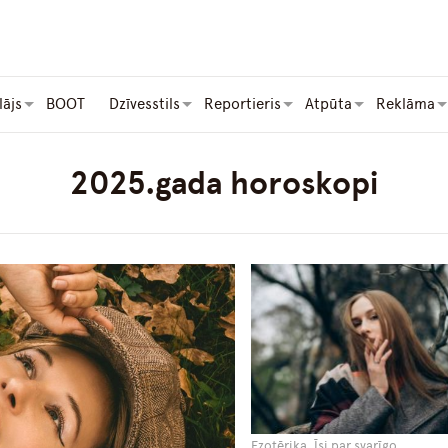
lājs
BOOT
Dzīvesstils
Reportieris
Atpūta
Reklāma
2025.gada horoskopi
Ezotērika, Īsi par svarīgo