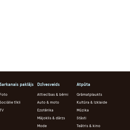
Sarkanais paklājs
Dzīvesveids
Atpūta
Foto
Attiecības & bērni
Grāmatplaukts
Sociālie tīkli
Auto & moto
Kultūra & Izklaide
TV
Ezotērika
Mūzika
Mājoklis & dārzs
Stāsti
Mode
Teātris & kino