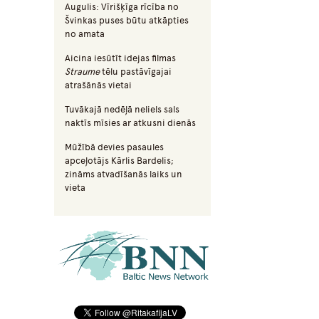
Augulis: Vīrišķīga rīcība no
Švinkas puses būtu atkāpties
no amata
Aicina iesūtīt idejas filmas
Straume
tēlu pastāvīgajai
atrašānās vietai
Tuvākajā nedēļā neliels sals
naktīs mīsies ar atkusni dienās
Mūžībā devies pasaules
apceļotājs Kārlis Bardelis;
zināms atvadīšanās laiks un
vieta