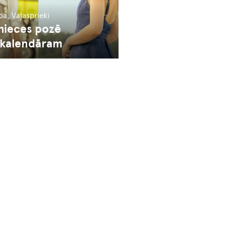
ība, Vaļasprieki
nieces pozē
 kalendāram