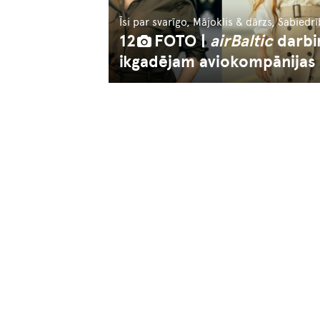
Īsi par svarīgo, Mājoklis & dārzs, Sabiedr
12
FOTO |
airBaltic
darbi
ikgadējam aviokompānijas