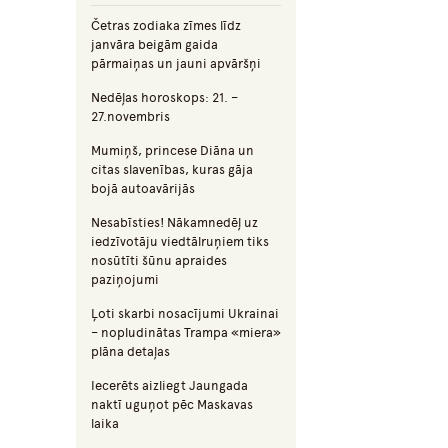
Četras zodiaka zīmes līdz
janvāra beigām gaida
pārmaiņas un jauni apvāršņi
Nedēļas horoskops: 21. –
27.novembris
Mumiņš, princese Diāna un
citas slavenības, kuras gāja
bojā autoavārijās
Nesabīsties! Nākamnedēļ uz
iedzīvotāju viedtālruņiem tiks
nosūtīti šūnu apraides
paziņojumi
Ļoti skarbi nosacījumi Ukrainai
– nopludinātas Trampa «miera»
plāna detaļas
Iecerēts aizliegt Jaungada
naktī uguņot pēc Maskavas
laika