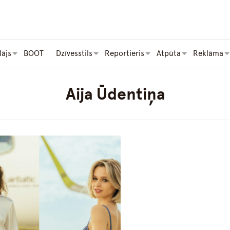
lājs
BOOT
Dzīvesstils
Reportieris
Atpūta
Reklāma
Aija Ūdentiņa