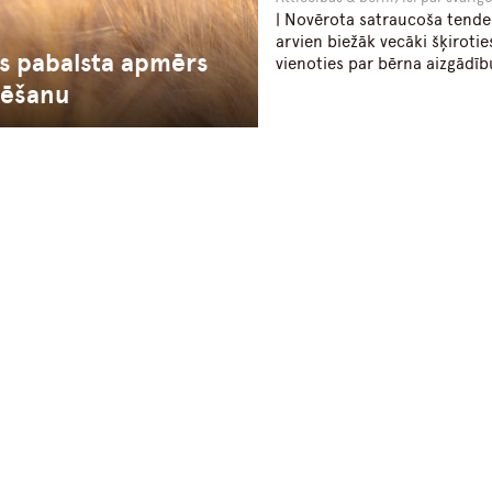
| Novērota satraucoša tende
arvien biežāk vecāki šķirotie
ts pabalsta apmērs
vienoties par bērna aizgādīb
rēšanu