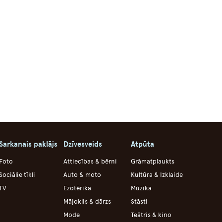
Sarkanais paklājs
Dzīvesveids
Atpūta
Foto
Attiecības & bērni
Grāmatplaukts
Sociālie tīkli
Auto & moto
Kultūra & Izklaide
TV
Ezotērika
Mūzika
Mājoklis & dārzs
Stāsti
Mode
Teātris & kino