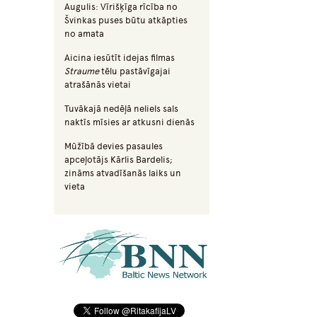
Augulis: Vīrišķīga rīcība no
Švinkas puses būtu atkāpties
no amata
Aicina iesūtīt idejas filmas
Straume
tēlu pastāvīgajai
atrašānās vietai
Tuvākajā nedēļā neliels sals
naktīs mīsies ar atkusni dienās
Mūžībā devies pasaules
apceļotājs Kārlis Bardelis;
zināms atvadīšanās laiks un
vieta