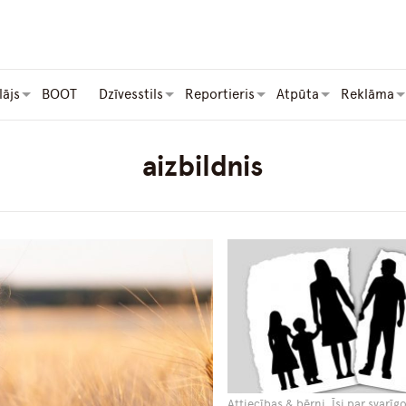
lājs
BOOT
Dzīvesstils
Reportieris
Atpūta
Reklāma
aizbildnis
Attiecības & bērni, Īsi par svarīg