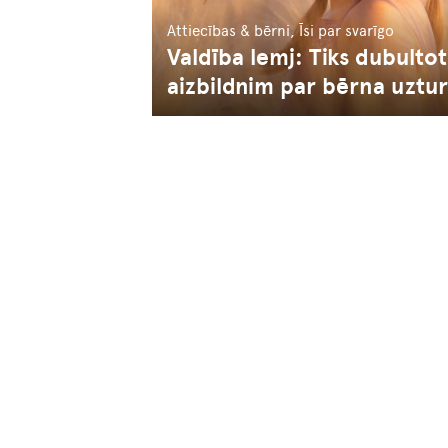
Attiecības & bērni, Īsi par svarīgo
Valdība lemj: Tiks dubulto
aizbildnim par bērna uztu