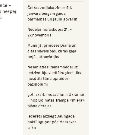
nce –
Četras zodiaka zīmes līdz
s nespēj
janvāra beigām gaida
u
pārmaiņas un jauni apvāršņi
Nedēļas horoskops: 21. –
27.novembris
Mumiņš, princese Diāna un
citas slavenības, kuras gāja
bojā autoavārijās
Nesabīsties! Nākamnedēļ uz
iedzīvotāju viedtālruņiem tiks
nosūtīti šūnu apraides
paziņojumi
Ļoti skarbi nosacījumi Ukrainai
– nopludinātas Trampa «miera»
plāna detaļas
Iecerēts aizliegt Jaungada
naktī uguņot pēc Maskavas
laika