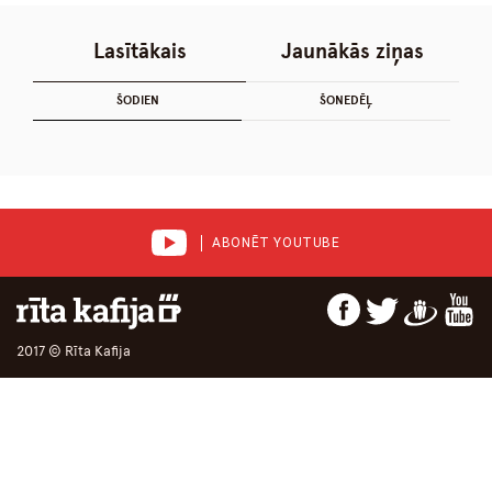
Lasītākais
Jaunākās ziņas
ŠODIEN
ŠONEDĒĻ
ABONĒT YOUTUBE
2017 © Rīta Kafija