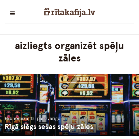
aizliegts organizēt spēļu
zāles
Ekonomika, Īsi par svarīgo
Rīgā slēgs sešas spēļu zāles