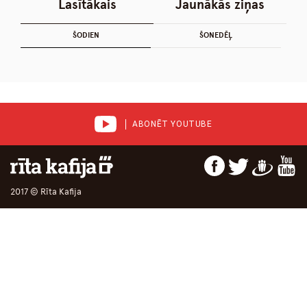
Lasītākais
Jaunākās ziņas
ŠODIEN
ŠONEDĒĻ
ABONĒT YOUTUBE
2017 © Rīta Kafija