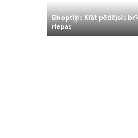
Sinoptiķi: Klāt pēdējais brī
riepas