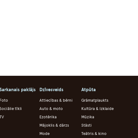
Sarkanais paklājs
Dzīvesveids
Atpūta
Foto
Attiecības & bērni
Grāmatplaukts
Sociālie tīkli
Auto & moto
Kultūra & Izklaide
TV
Ezotērika
Mūzika
Mājoklis & dārzs
Stāsti
Mode
Teātris & kino