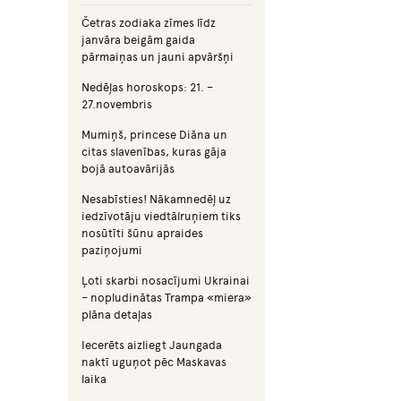
Četras zodiaka zīmes līdz
janvāra beigām gaida
pārmaiņas un jauni apvāršņi
Nedēļas horoskops: 21. –
27.novembris
Mumiņš, princese Diāna un
citas slavenības, kuras gāja
bojā autoavārijās
Nesabīsties! Nākamnedēļ uz
iedzīvotāju viedtālruņiem tiks
nosūtīti šūnu apraides
paziņojumi
Ļoti skarbi nosacījumi Ukrainai
– nopludinātas Trampa «miera»
plāna detaļas
Iecerēts aizliegt Jaungada
naktī uguņot pēc Maskavas
laika