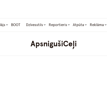
lājs
BOOT
Dzīvesstils
Reportieris
Atpūta
Reklāma
ApsnigušiCeļi