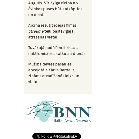
Augulis: Vīrišķīga rīcība no
Švinkas puses būtu atkāpties
no amata
Aicina iesūtīt idejas filmas
Straume
tēlu pastāvīgajai
atrašānās vietai
Tuvākajā nedēļā neliels sals
naktīs mīsies ar atkusni dienās
Mūžībā devies pasaules
apceļotājs Kārlis Bardelis;
zināms atvadīšanās laiks un
vieta