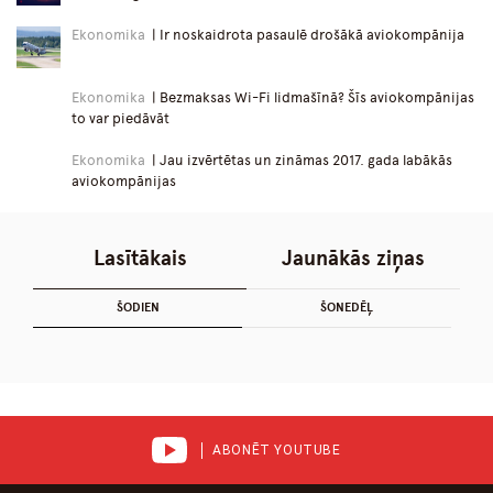
Ekonomika
| Ir noskaidrota pasaulē drošākā aviokompānija
Ekonomika
| Bezmaksas Wi-Fi lidmašīnā? Šīs aviokompānijas
to var piedāvāt
Ekonomika
| Jau izvērtētas un zināmas 2017. gada labākās
aviokompānijas
Lasītākais
Jaunākās ziņas
ŠODIEN
ŠONEDĒĻ
ABONĒT YOUTUBE