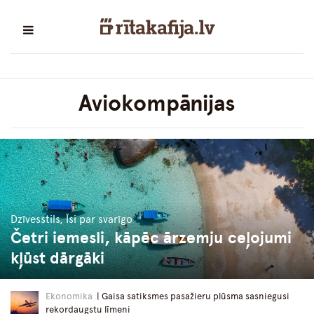
Aviokompānijas
Dzīvesstils, Īsi par svarīgo
Četri iemesli, kāpēc ārzemju ceļojumi
kļūst dārgāki
Ekonomika
| Gaisa satiksmes pasažieru plūsma sasniegusi
rekordaugstu līmeni