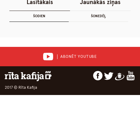
Lasītākais
Jaunākās ziņas
ŠODIEN
ŠONEDĒĻ
ABONĒT YOUTUBE
2017 © Rīta Kafija