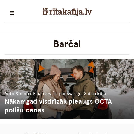
Barčai
Auto & moto, Finanses, Īsi par svarīgo, Sabiedrība
Nākamgad visdrīzāk pieaugs OCTA
polišu cenas