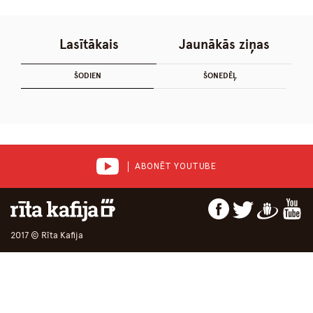
Lasītākais
Jaunākās ziņas
ŠODIEN
ŠONEDĒĻ
ABONĒT YOUTUBE
2017 © Rīta Kafija