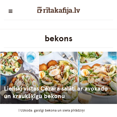
bekons
Lieliski vistas Cēzara salāti ar avokado
un kraukšķīgu bekonu
| Uzkoda: gaisīgi bekona un siera pīrādziņi