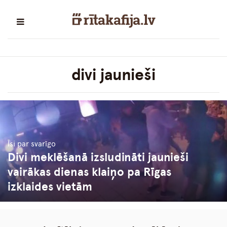
divi jaunieši
Īsi par svarīgo
Divi meklēšanā izsludināti jaunieši
vairākas dienas klaiņo pa Rīgas
izklaides vietām