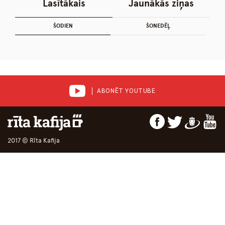
Lasītākais
Jaunākās ziņas
ŠODIEN
ŠONEDĒĻ
ABONĒT YOUTUBE
2017 © Rīta Kafija