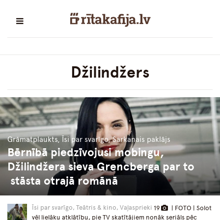
Džilindžers
Grāmatplaukts, Īsi par svarīgo, Sarkanais paklājs
Bērnībā piedzīvojusi mobingu,
Džilindžera sieva Grencberga par to
stāsta otrajā romānā
Īsi par svarīgo, Teātris & kino, Vaļasprieki
19
| FOTO | Solot
vēl lielāku atklātību, pie TV skatītājiem nonāk seriāls pēc