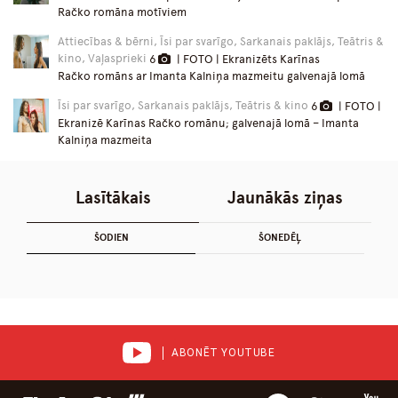
Račko romāna motīviem
Attiecības & bērni, Īsi par svarīgo, Sarkanais paklājs, Teātris &
kino, Vaļasprieki
6
| FOTO | Ekranizēts Karīnas
Račko romāns ar Imanta Kalniņa mazmeitu galvenajā lomā
Īsi par svarīgo, Sarkanais paklājs, Teātris & kino
6
| FOTO |
Ekranizē Karīnas Račko romānu; galvenajā lomā – Imanta
Kalniņa mazmeita
Lasītākais
Jaunākās ziņas
ŠODIEN
ŠONEDĒĻ
ABONĒT YOUTUBE