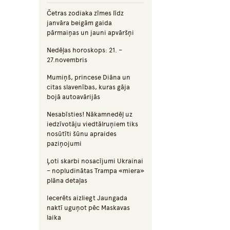
Četras zodiaka zīmes līdz
janvāra beigām gaida
pārmaiņas un jauni apvāršņi
Nedēļas horoskops: 21. –
27.novembris
Mumiņš, princese Diāna un
citas slavenības, kuras gāja
bojā autoavārijās
Nesabīsties! Nākamnedēļ uz
iedzīvotāju viedtālruņiem tiks
nosūtīti šūnu apraides
paziņojumi
Ļoti skarbi nosacījumi Ukrainai
– nopludinātas Trampa «miera»
plāna detaļas
Iecerēts aizliegt Jaungada
naktī uguņot pēc Maskavas
laika