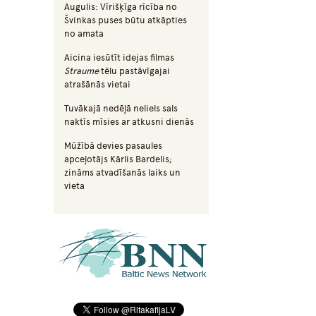
Augulis: Vīrišķīga rīcība no
Švinkas puses būtu atkāpties
no amata
Aicina iesūtīt idejas filmas
Straume
tēlu pastāvīgajai
atrašānās vietai
Tuvākajā nedēļā neliels sals
naktīs mīsies ar atkusni dienās
Mūžībā devies pasaules
apceļotājs Kārlis Bardelis;
zināms atvadīšanās laiks un
vieta