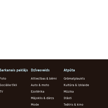
Sarkanais paklājs
Dzīvesveids
Atpūta
Foto
Attiecības & bērni
Grāmatplaukts
Sociālie tīkli
Auto & moto
Kultūra & Izklaide
TV
Ezotērika
Mūzika
Mājoklis & dārzs
Stāsti
Mode
Teātris & kino