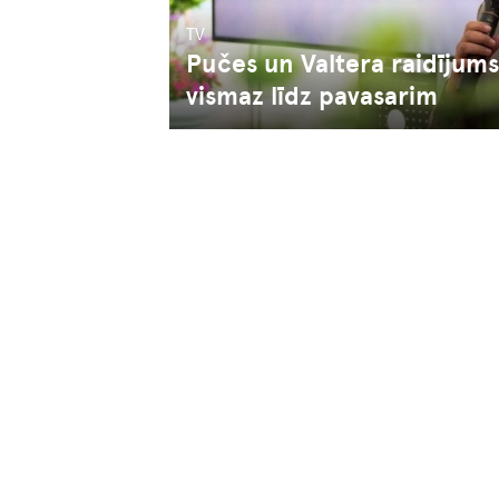
TV
Pučes un Valtera raidījums
vismaz līdz pavasarim