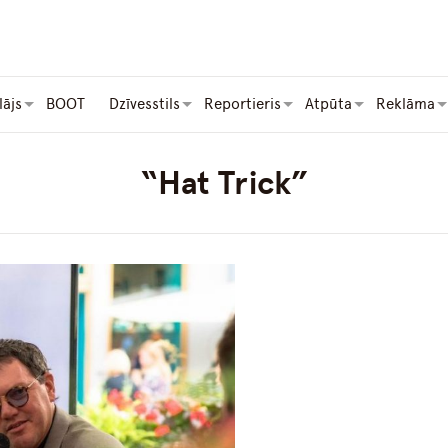
lājs
BOOT
Dzīvesstils
Reportieris
Atpūta
Reklāma
“Hat Trick”