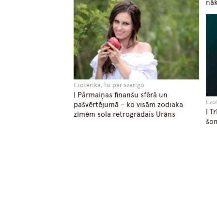
nāk
Ezotērika, Īsi par svarīgo
| Pārmaiņas finanšu sfērā un
Ezot
pašvērtējumā – ko visām zodiaka
| T
zīmēm sola retrogrādais Urāns
šom