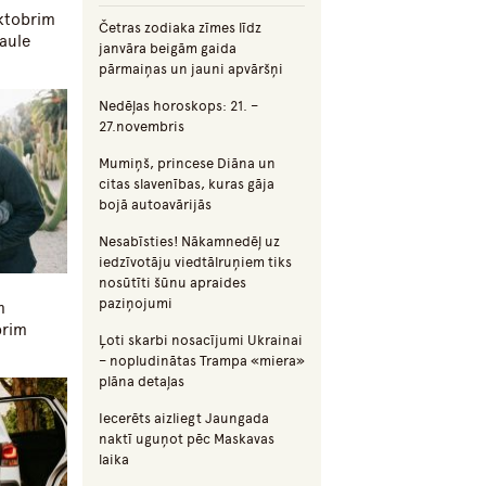
oktobrim
Četras zodiaka zīmes līdz
aule
janvāra beigām gaida
pārmaiņas un jauni apvāršņi
Nedēļas horoskops: 21. –
27.novembris
Mumiņš, princese Diāna un
citas slavenības, kuras gāja
bojā autoavārijās
Nesabīsties! Nākamnedēļ uz
iedzīvotāju viedtālruņiem tiks
nosūtīti šūnu apraides
paziņojumi
m
brim
Ļoti skarbi nosacījumi Ukrainai
– nopludinātas Trampa «miera»
plāna detaļas
Iecerēts aizliegt Jaungada
naktī uguņot pēc Maskavas
laika