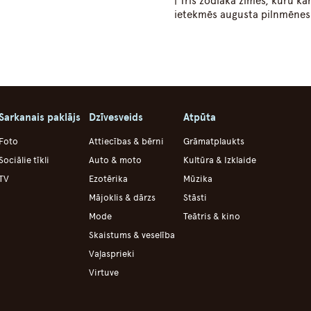
| Trīs zodiaka zīmes, kuru ka
ietekmēs augusta pilnmēnes
Sarkanais paklājs
Dzīvesveids
Atpūta
Foto
Attiecības & bērni
Grāmatplaukts
Sociālie tīkli
Auto & moto
Kultūra & Izklaide
TV
Ezotērika
Mūzika
Mājoklis & dārzs
Stāsti
Mode
Teātris & kino
Skaistums & veselība
Vaļasprieki
Virtuve