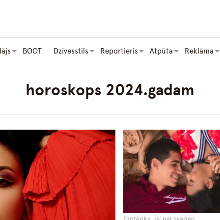
lājs
BOOT
Dzīvesstils
Reportieris
Atpūta
Reklāma
horoskops 2024.gadam
Ezotērika, Īsi par svarīgo