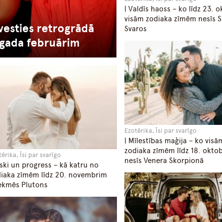
| Valdīs haoss – ko līdz 23. 
visām zodiaka zīmēm nesīs S
vesties retrogrādā
Svaros
 gada februārim
Ezotērika, Īsi par svarīgo
| Mīlestības maģija – ko visā
zodiaka zīmēm līdz 18. okto
ērika, Īsi par svarīgo
nesīs Venera Skorpionā
iski un progress – kā katru no
iaka zīmēm līdz 20. novembrim
ekmēs Plutons