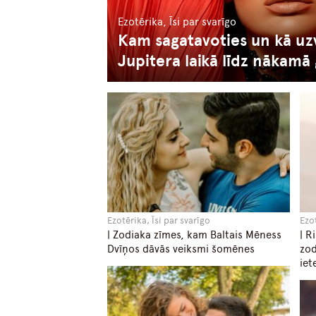
Ezotērika, Īsi par svarīgo
Kam sagatavoties un kā uz
Jupitera laikā līdz nākamā
Ezotērika, Īsi par svarīgo
Ezot
| Zodiaka zīmes, kam Baltais Mēness
| R
Dvīņos dāvās veiksmi šomēnes
zod
iet