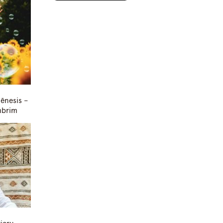
ēnesis –
mbrim