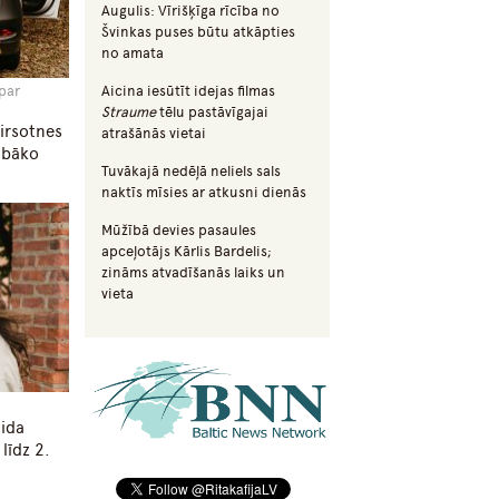
Augulis: Vīrišķīga rīcība no
Švinkas puses būtu atkāpties
no amata
 par
Aicina iesūtīt idejas filmas
Straume
tēlu pastāvīgajai
irsotnes
atrašānās vietai
labāko
Tuvākajā nedēļā neliels sals
naktīs mīsies ar atkusni dienās
Mūžībā devies pasaules
apceļotājs Kārlis Bardelis;
zināms atvadīšanās laiks un
vieta
aida
līdz 2.