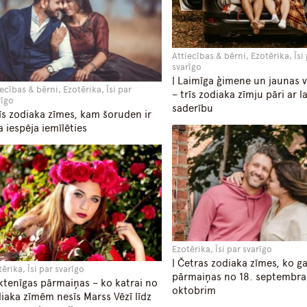
Attiecības & bērni, Ezotērika, Īsi
svarīgo
| Laimīga ģimene un jaunas v
ecības & bērni, Ezotērika, Īsi par
– trīs zodiaka zīmju pāri ar 
rīgo
saderību
rīs zodiaka zīmes, kam šoruden ir
la iespēja iemīlēties
Ezotērika, Īsi par svarīgo
| Četras zodiaka zīmes, ko g
ērika, Īsi par svarīgo
pārmaiņas no 18. septembra 
iktenīgas pārmaiņas – ko katrai no
oktobrim
iaka zīmēm nesīs Marss Vēzī līdz