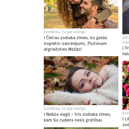
Ezotērika, Īsi par svarīgo
| Četras zodiaka zīmes, ko gaida
Atti
sva
nopietni izaicinājumi, Plutonam
| T
atgriežoties Mežāzī
lie
Ezotērika, Īsi par svarīgo
Ezot
| Nebūs viegli – trīs zodiaka zīmes,
| L
kam šis rudens nesīs grūtības
zod