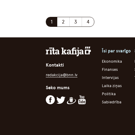
1
2
3
4
Īsi par svarīgo
Ekonomika
Kontakti
Finanses
redakcija@bnn.lv
Intervijas
Laika ziņas
Seko mums
Politika
Sabiedrība