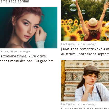
amā gada aprīlim
Ezotērika, Īsi par svarīgo
| Klāt gada romantiskākais m
ērika, Īsi par svarīgo
Austrumu horoskops septe
rīs zodiaka zīmes, kuru dzīve
ēnes mainīsies par 180 grādiem
Ezotērika, Īsi par svarīgo