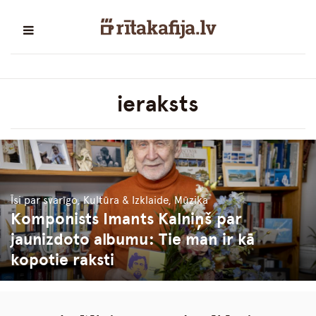
ieraksts
Īsi par svarīgo, Kultūra & Izklaide, Mūzika
Komponists Imants Kalniņš par
jaunizdoto albumu: Tie man ir kā
kopotie raksti