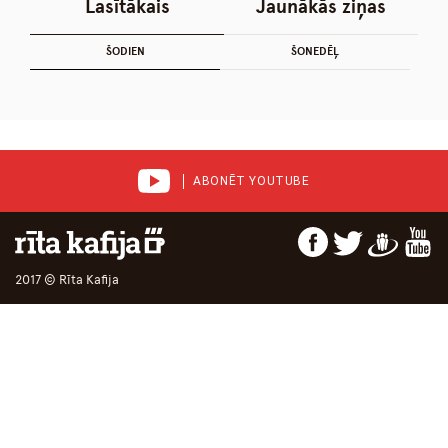
Lasītākais
Jaunākās ziņas
ŠODIEN
ŠONEDĒĻ
ABONĒT YOUTUBE
2017 © Rīta Kafija