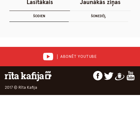
Lasītākais
Jaunākās ziņas
ŠODIEN
ŠONEDĒĻ
ABONĒT YOUTUBE
2017 © Rīta Kafija