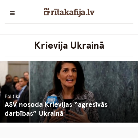
Krievija Ukrainā
Politika
ASV nosoda Krievijas “agresīvās
darbības” Ukrainā