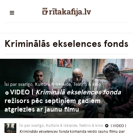
Kriminālās ekselences fonds
Īsi par svarīgo, Kultūra & Izklaide, Teātris & kino
VIDEO |
Kriminālā ekselences fonda
režisors pēc septiņiem gadiem
atgriezies ar jaunu filmu
Īsi par svarīgo, Kultūra & Izklaide, Teātris & kino
| VIDEO |
Kriminālās ekselences fonda
komanda veido jaunu filmu par