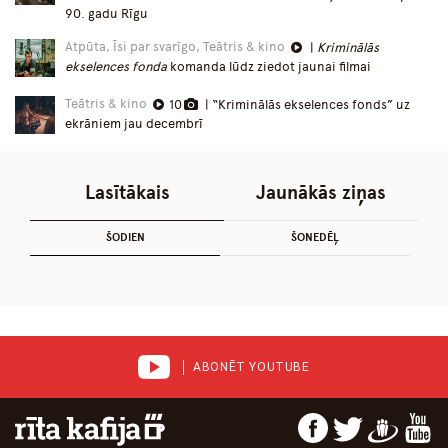
90. gadu Rīgu
Atpūta, Īsi par svarīgo, Teātris & kino
|
Kriminālās
ekselences fonda
komanda lūdz ziedot jaunai filmai
Teātris & kino
10
| “Kriminālās ekselences fonds” uz
ekrāniem jau decembrī
Lasītākais
Jaunākās ziņas
ŠODIEN
ŠONEDĒĻ
ABONĒT YOUTUBE