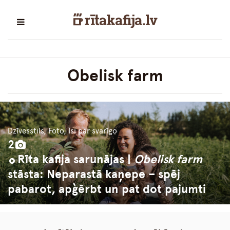
Obelisk farm
Dzīvesstils, Foto, Īsi par svarīgo
2
Rīta kafija sarunājas |
Obelisk farm
stāsta: Neparastā kaņepe – spēj
pabarot, apģērbt un pat dot pajumti