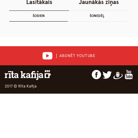
Lasītākais
Jaunākās ziņas
ŠODIEN
ŠONEDĒĻ
ABONĒT YOUTUBE
2017 © Rīta Kafija