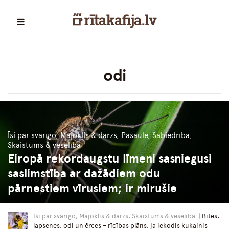
odi
Īsi par svarīgo, Mājoklis & dārzs, Pasaulē, Sabiedrība,
Skaistums & veselība
Eiropā rekordaugstu līmeni sasniegusi
saslimstība ar dažādiem odu
pārnestiem vīrusiem; ir mirušie
Īsi par svarīgo, Mājoklis & dārzs, Skaistums & veselība
| Bites,
lapsenes, odi un ērces – rīcības plāns, ja iekodis kukainis