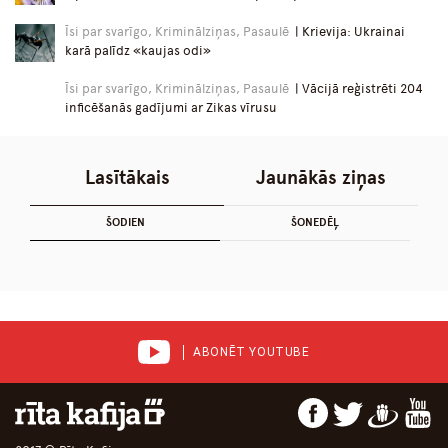
Īsi par svarīgo, Kriminālziņas, Pasaulē
| Krievija: Ukrainai
karā palīdz «kaujas odi»
Īsi par svarīgo, Kriminālziņas, Pasaulē
| Vācijā reģistrēti 204
inficēšanās gadījumi ar Zikas vīrusu
Lasītākais
Jaunākās ziņas
ŠODIEN
ŠONEDĒĻ
ABONĒT YOUTUBE