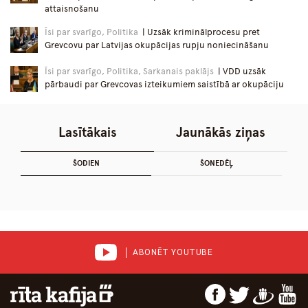
attaisnošanu
Īsi par svarīgo, Politika
| Uzsāk kriminālprocesu pret
Grevcovu par Latvijas okupācijas rupju noniecināšanu
Īsi par svarīgo, Politika, Sarkanais paklājs
| VDD uzsāk
pārbaudi par Grevcovas izteikumiem saistībā ar okupāciju
Lasītākais
Jaunākās ziņas
ŠODIEN
ŠONEDĒĻ
ABONĒT YOUTUBE