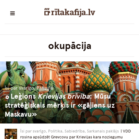
okupācija
Īsi par svarīgo, Pasaulē
Leģions
Krievijas brīvība
: Mūsu
stratēģiskais mērķis ir «gājiens uz
Maskavu»
Īsi par svarīgo, Politika, Sabiedrība, Sarkanais paklājs
| VDD
rosina apsūdzēt Grevcovu par Krievijas kara noziegumu