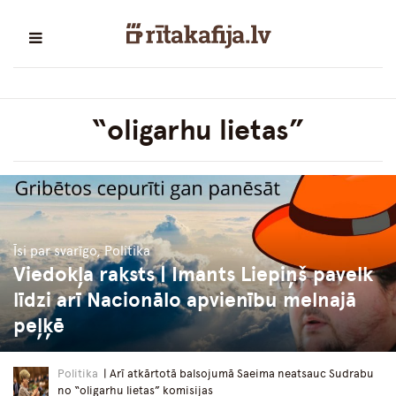
“oligarhu lietas”
Īsi par svarīgo, Politika
Viedokļa raksts | Imants Liepiņš pavelk
līdzi arī Nacionālo apvienību melnajā
peļķē
Politika
| Arī atkārtotā balsojumā Saeima neatsauc Sudrabu
no “oligarhu lietas” komisijas