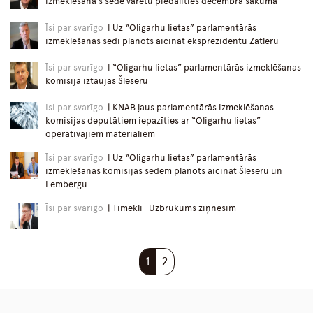
izmeklēšana s sēdē varētu piedalīties decembra sākumā
Īsi par svarīgo
| Uz “Oligarhu lietas” parlamentārās
izmeklēšanas sēdi plānots aicināt eksprezidentu Zatleru
Īsi par svarīgo
| “Oligarhu lietas” parlamentārās izmeklēšanas
komisijā iztaujās Šleseru
Īsi par svarīgo
| KNAB ļaus parlamentārās izmeklēšanas
komisijas deputātiem iepazīties ar “Oligarhu lietas”
operatīvajiem materiāliem
Īsi par svarīgo
| Uz “Oligarhu lietas” parlamentārās
izmeklēšanas komisijas sēdēm plānots aicināt Šleseru un
Lembergu
Īsi par svarīgo
| Tīmeklī- Uzbrukums ziņnesim
1
2