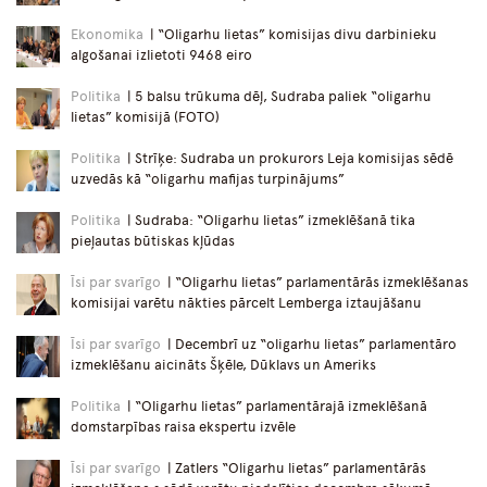
Ekonomika
| “Oligarhu lietas” komisijas divu darbinieku
algošanai izlietoti 9468 eiro
Politika
| 5 balsu trūkuma dēļ, Sudraba paliek “oligarhu
lietas” komisijā (FOTO)
Politika
| Strīķe: Sudraba un prokurors Leja komisijas sēdē
uzvedās kā “oligarhu mafijas turpinājums”
Politika
| Sudraba: “Oligarhu lietas” izmeklēšanā tika
pieļautas būtiskas kļūdas
Īsi par svarīgo
| “Oligarhu lietas” parlamentārās izmeklēšanas
komisijai varētu nākties pārcelt Lemberga iztaujāšanu
Īsi par svarīgo
| Decembrī uz “oligarhu lietas” parlamentāro
izmeklēšanu aicināts Šķēle, Dūklavs un Ameriks
Politika
| “Oligarhu lietas” parlamentārajā izmeklēšanā
domstarpības raisa ekspertu izvēle
Īsi par svarīgo
| Zatlers “Oligarhu lietas” parlamentārās