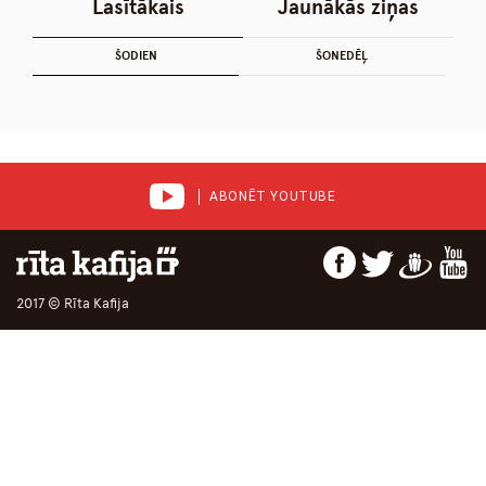
Lasītākais
Jaunākās ziņas
ŠODIEN
ŠONEDĒĻ
ABONĒT YOUTUBE
2017 © Rīta Kafija