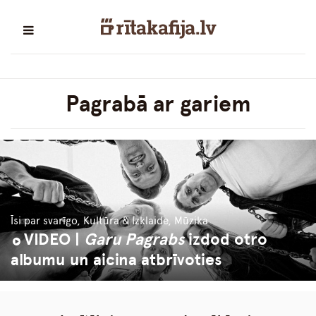
Pagrabā ar gariem
Īsi par svarīgo, Kultūra & Izklaide, Mūzika
VIDEO |
Garu Pagrabs
izdod otro
albumu un aicina atbrīvoties