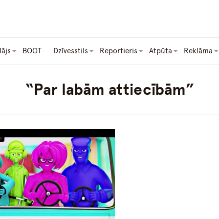
lājs
BOOT
Dzīvesstils
Reportieris
Atpūta
Reklāma
“Par labām attiecībām”