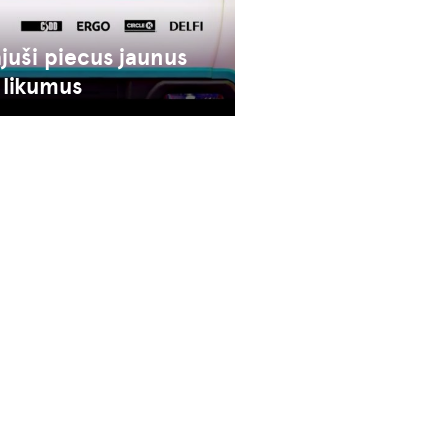
ājuši piecus jaunus
 likumus