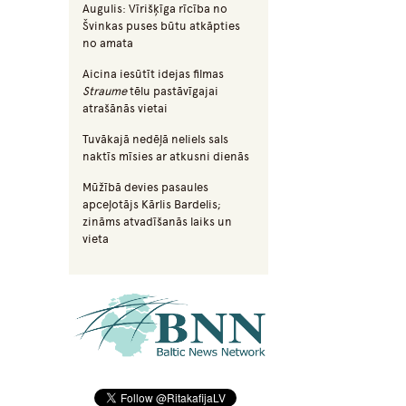
Augulis: Vīrišķīga rīcība no
Švinkas puses būtu atkāpties
no amata
Aicina iesūtīt idejas filmas
Straume
tēlu pastāvīgajai
atrašānās vietai
Tuvākajā nedēļā neliels sals
naktīs mīsies ar atkusni dienās
Mūžībā devies pasaules
apceļotājs Kārlis Bardelis;
zināms atvadīšanās laiks un
vieta