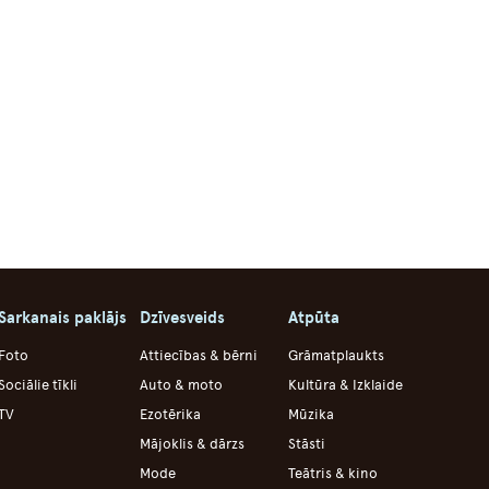
Sarkanais paklājs
Dzīvesveids
Atpūta
Foto
Attiecības & bērni
Grāmatplaukts
Sociālie tīkli
Auto & moto
Kultūra & Izklaide
TV
Ezotērika
Mūzika
Mājoklis & dārzs
Stāsti
Mode
Teātris & kino