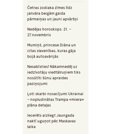
Četras zodiaka zīmes līdz
janvāra beigām gaida
pārmaiņas un jauni apvāršņi
Nedēļas horoskops: 21. –
27.novembris
Mumiņš, princese Diāna un
citas slavenības, kuras gāja
bojā autoavārijās
Nesabīsties! Nākamnedēļ uz
iedzīvotāju viedtālruņiem tiks
nosūtīti šūnu apraides
paziņojumi
Ļoti skarbi nosacījumi Ukrainai
– nopludinātas Trampa «miera»
plāna detaļas
Iecerēts aizliegt Jaungada
naktī uguņot pēc Maskavas
laika