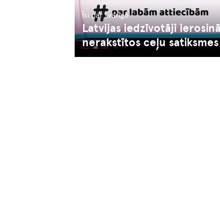
Īsi par svarīgo
Latvijas iedzīvotāji ierosin
nerakstītos ceļu satiksmes