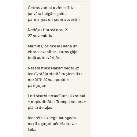
Četras zodiaka zīmes līdz
janvāra beigām gaida
pārmaiņas un jauni apvāršņi
Nedēļas horoskops: 21. –
27.novembris
Mumiņš, princese Diāna un
citas slavenības, kuras gāja
bojā autoavārijās
Nesabīsties! Nākamnedēļ uz
iedzīvotāju viedtālruņiem tiks
nosūtīti šūnu apraides
paziņojumi
Ļoti skarbi nosacījumi Ukrainai
– nopludinātas Trampa «miera»
plāna detaļas
Iecerēts aizliegt Jaungada
naktī uguņot pēc Maskavas
laika