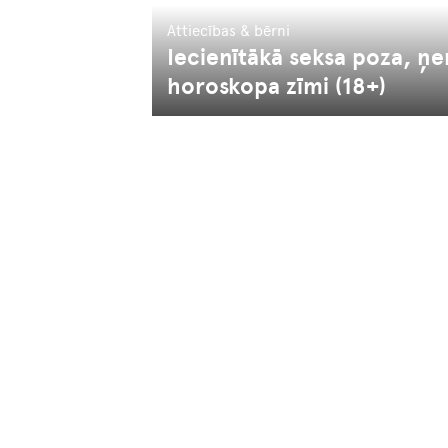
Attiecības & bērni
Iecienītākā seksa poza, ņ
horoskopa zīmi (18+)