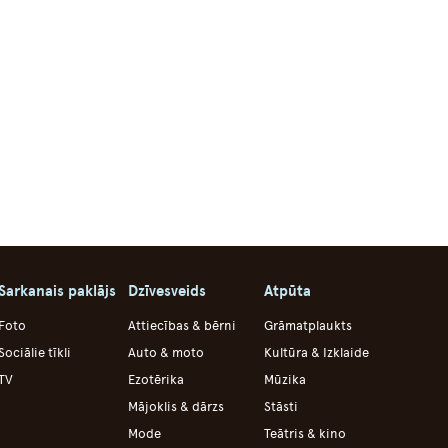
Sarkanais paklājs
Dzīvesveids
Atpūta
Foto
Attiecības & bērni
Grāmatplaukts
Sociālie tīkli
Auto & moto
Kultūra & Izklaide
TV
Ezotērika
Mūzika
Mājoklis & dārzs
Stāsti
Mode
Teātris & kino