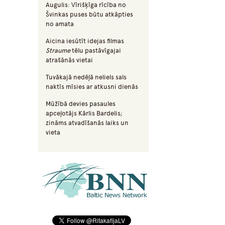
Augulis: Vīrišķīga rīcība no
Švinkas puses būtu atkāpties
no amata
Aicina iesūtīt idejas filmas
Straume
tēlu pastāvīgajai
atrašānās vietai
Tuvākajā nedēļā neliels sals
naktīs mīsies ar atkusni dienās
Mūžībā devies pasaules
apceļotājs Kārlis Bardelis;
zināms atvadīšanās laiks un
vieta