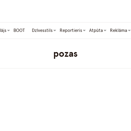
lājs
BOOT
Dzīvesstils
Reportieris
Atpūta
Reklāma
pozas