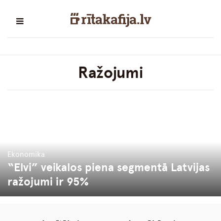
Ražojumi
Ekonomika
“Elvi” veikalos piena segmentā Latvijas
ražojumi ir 95%