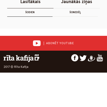
Lasītākais
Jaunākās ziņas
ŠODIEN
ŠONEDĒĻ
ABONĒT YOUTUBE
2017 © Rīta Kafija