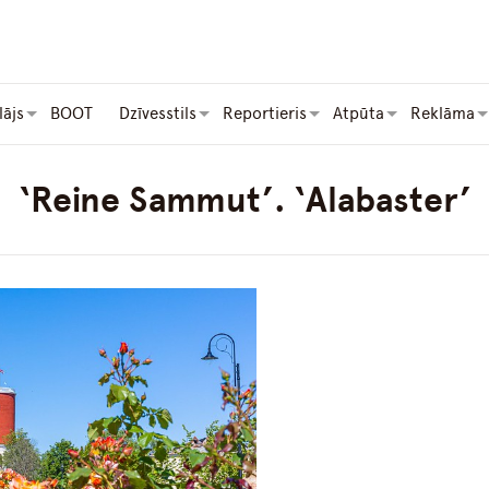
lājs
BOOT
Dzīvesstils
Reportieris
Atpūta
Reklāma
‘Reine Sammut’. ‘Alabaster’