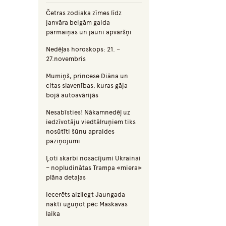
Četras zodiaka zīmes līdz
janvāra beigām gaida
pārmaiņas un jauni apvāršņi
Nedēļas horoskops: 21. –
27.novembris
Mumiņš, princese Diāna un
citas slavenības, kuras gāja
bojā autoavārijās
Nesabīsties! Nākamnedēļ uz
iedzīvotāju viedtālruņiem tiks
nosūtīti šūnu apraides
paziņojumi
Ļoti skarbi nosacījumi Ukrainai
– nopludinātas Trampa «miera»
plāna detaļas
Iecerēts aizliegt Jaungada
naktī uguņot pēc Maskavas
laika