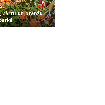
ieki
, sārtu un oranžu
parkā