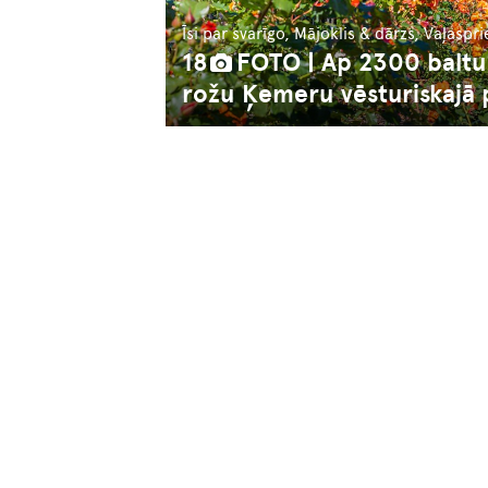
Īsi par svarīgo, Mājoklis & dārzs, Vaļaspr
18
FOTO | Ap 2300 baltu
rožu Ķemeru vēsturiskajā 