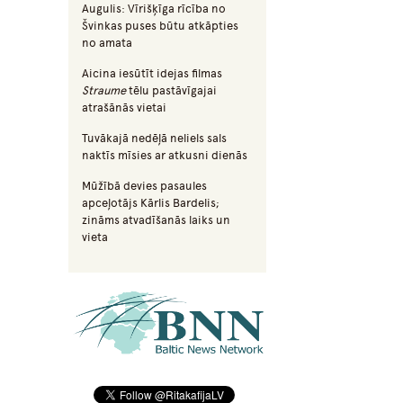
Augulis: Vīrišķīga rīcība no
Švinkas puses būtu atkāpties
no amata
Aicina iesūtīt idejas filmas
Straume
tēlu pastāvīgajai
atrašānās vietai
Tuvākajā nedēļā neliels sals
naktīs mīsies ar atkusni dienās
Mūžībā devies pasaules
apceļotājs Kārlis Bardelis;
zināms atvadīšanās laiks un
vieta