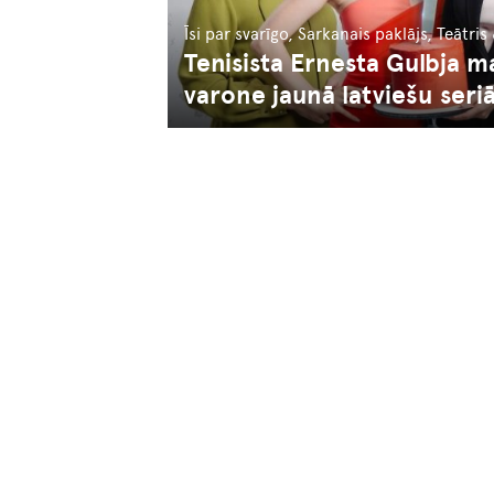
Īsi par svarīgo, Sarkanais paklājs, Teātris
Tenisista Ernesta Gulbja 
varone jaunā latviešu seriā