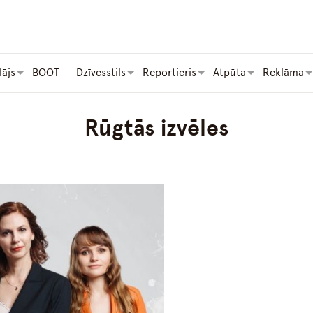
lājs
BOOT
Dzīvesstils
Reportieris
Atpūta
Reklāma
Rūgtās izvēles