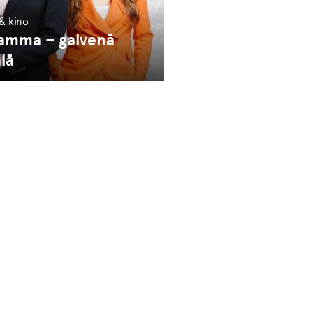
 & kino
mamma – galvenā
lā