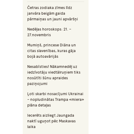
Četras zodiaka zīmes līdz
janvāra beigām gaida
pārmaiņas un jauni apvāršņi
Nedēļas horoskops: 21. –
27.novembris
Mumiņš, princese Diāna un
citas slavenības, kuras gāja
bojā autoavārijās
Nesabīsties! Nākamnedēļ uz
iedzīvotāju viedtālruņiem tiks
nosūtīti šūnu apraides
paziņojumi
Ļoti skarbi nosacījumi Ukrainai
– nopludinātas Trampa «miera»
plāna detaļas
Iecerēts aizliegt Jaungada
naktī uguņot pēc Maskavas
laika