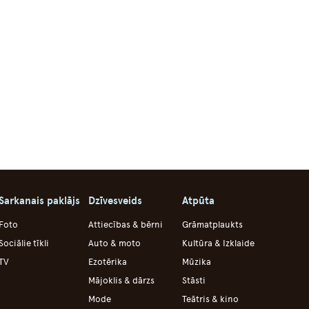
Sarkanais paklājs
Dzīvesveids
Atpūta
Foto
Attiecības & bērni
Grāmatplaukts
Sociālie tīkli
Auto & moto
Kultūra & Izklaide
TV
Ezotērika
Mūzika
Mājoklis & dārzs
Stāsti
Mode
Teātris & kino