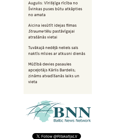
Augulis: Vīrišķīga rīcība no
Švinkas puses būtu atkāpties
no amata
Aicina iesūtīt idejas filmas
Straume
tēlu pastāvīgajai
atrašānās vietai
Tuvākajā nedēļā neliels sals
naktīs mīsies ar atkusni dienās
Mūžībā devies pasaules
apceļotājs Kārlis Bardelis;
zināms atvadīšanās laiks un
vieta