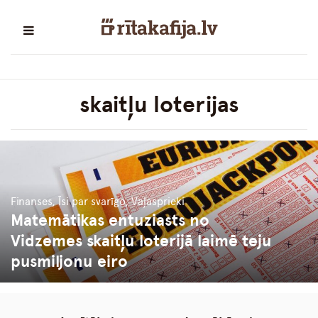
skaitļu loterijas
Finanses, Īsi par svarīgo, Vaļasprieki
Matemātikas entuziasts no
Vidzemes skaitļu loterijā laimē teju
pusmiljonu eiro