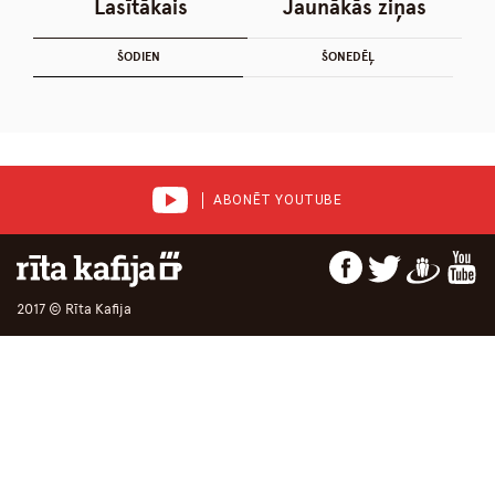
Lasītākais
Jaunākās ziņas
ŠODIEN
ŠONEDĒĻ
ABONĒT YOUTUBE
2017 © Rīta Kafija