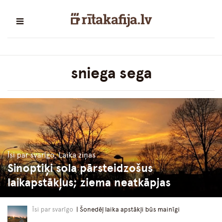
sniega sega
Īsi par svarīgo, Laika ziņas
Sinoptiķi sola pārsteidzošus
laikapstākļus; ziema neatkāpjas
Īsi par svarīgo
| Šonedēļ laika apstākļi būs mainīgi