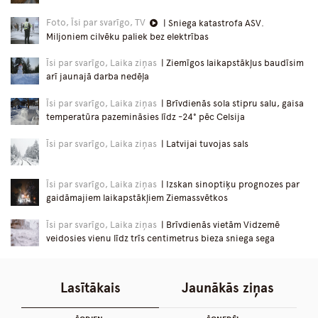
Foto, Īsi par svarīgo, TV
| Sniega katastrofa ASV.
Miljoniem cilvēku paliek bez elektrības
Īsi par svarīgo, Laika ziņas
| Ziemīgos laikapstākļus baudīsim
arī jaunajā darba nedēļa
Īsi par svarīgo, Laika ziņas
| Brīvdienās sola stipru salu, gaisa
temperatūra pazemināsies līdz -24° pēc Celsija
Īsi par svarīgo, Laika ziņas
| Latvijai tuvojas sals
Īsi par svarīgo, Laika ziņas
| Izskan sinoptiķu prognozes par
gaidāmajiem laikapstākļiem Ziemassvētkos
Īsi par svarīgo, Laika ziņas
| Brīvdienās vietām Vidzemē
veidosies vienu līdz trīs centimetrus bieza sniega sega
Lasītākais
Jaunākās ziņas