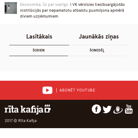
Ekonomika, Īsi par svarīgo
| VK vērsīsies tiesībsargājošās
institūcijās par nepamatotu atbalstu pusmiljona apmērā
diviem uzņēmumiem
Lasītākais
Jaunākās ziņas
ŠODIEN
ŠONEDĒĻ
ABONĒT YOUTUBE
2017 © Rīta Kafija