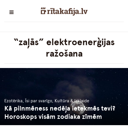
“zaļās” elektroenerģijas
ražošana
Ezotērika, Īsi par svarīgo, Kultūra & Izklaide
Kā pilnmēness nedēļa ietekmēs tevi?
Horoskops visām zodiaka zīmēm