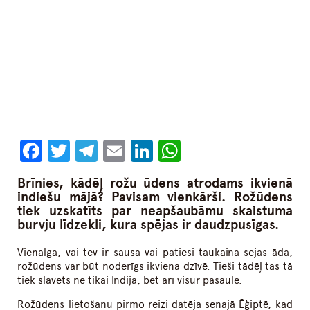
Facebook
Twitter
Telegram
Email
LinkedIn
WhatsApp
Brīnies, kādēļ rožu ūdens atrodams ikvienā
indiešu mājā? Pavisam vienkārši. Rožūdens
tiek uzskatīts par neapšaubāmu skaistuma
burvju līdzekli, kura spējas ir daudzpusīgas.
Vienalga, vai tev ir sausa vai patiesi taukaina sejas āda,
rožūdens var būt noderīgs ikviena dzīvē. Tieši tādēļ tas tā
tiek slavēts ne tikai Indijā, bet arī visur pasaulē.
Rožūdens lietošanu pirmo reizi datēja senajā Ēģiptē, kad