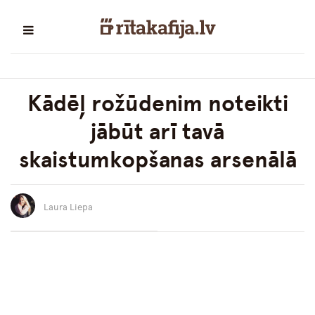
Kādēļ rožūdenim noteikti
jābūt arī tavā
skaistumkopšanas arsenālā
Laura Liepa