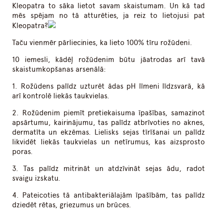
Kleopatra to sāka lietot savam skaistumam. Un kā tad
mēs spējam no tā atturēties, ja reiz to lietojusi pat
Kleopatra?
Taču vienmēr pārliecinies, ka lieto 100% tīru rožūdeni.
10 iemesli, kādēļ rožūdenim būtu jāatrodas arī tavā
skaistumkopšanas arsenālā:
1. Rožūdens palīdz uzturēt ādas pH līmeni līdzsvarā, kā
arī kontrolē liekās taukvielas.
2. Rožūdenim piemīt pretiekaisuma īpašības, samazinot
apsārtumu, kairinājumu, tas palīdz atbrīvoties no aknes,
dermatīta un ekzēmas. Lielisks sejas tīrīšanai un palīdz
likvidēt liekās taukvielas un netīrumus, kas aizsprosto
poras.
3. Tas palīdz mitrināt un atdzīvināt sejas ādu, radot
svaigu izskatu.
4. Pateicoties tā antibakteriālajām īpašībām, tas palīdz
dziedēt rētas, griezumus un brūces.