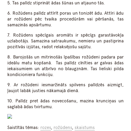
5. Tas palīdz stiprināt ādas šūnas un atjauno tās.
6. Rožūdens palīdz attīrīt poras un tonizēt ādu. Attīri ādu
ar rožūdeni pēc tvaika procedūrām vai pēršanās, tas
samazinās apsārtumu.
7. Rožūdens spēcīgais aromāts ir spēcīgs garastāvokļa
uzlabotājs. Samazina satraukumu, nemieru un pastiprina
pozitīvās izjūtas, radot relaksējošu sajūtu.
8. Barojošās un mitrinošās īpašības rožūdeni padara par
ideālu matu kopšanā. Tas palīdz cīnīties ar galvas ādas
iekaisumiem un atbrīvo no blaugznām. Tas lieliski pilda
kondicioniera funkciju.
9. Ar rožūdeni iesmaržināts spilvens palīdzēs aizmigt,
ļaujot labāk justies nākamajā dienā.
10. Palīdz pret ādas novecošanu, mazina krunciņas un
saglabā ādas tvirtumu.
Saistītās tēmas:
rozes
,
rožūdens
,
skaistums