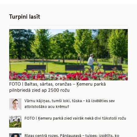
Turpini lasīt
FOTO | Baltas, sārtas, oranžas – Ķemeru parkā
pilnbriedā zied ap 2500 rožu
Vārnu kājiņas, tumši loki, tūska – kā izvēlēties sev
atbilstošāko acu krēmu?
FOTO | Ķemeru parkā zied vairāk nekā divi tūkstoši rožu
Rīgas centrā rozes, Pārdaugavā – tulpes; izpētīts, ko