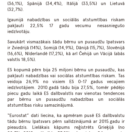
(36,1%), Spānijā (34,4%), Itālijā (33,5%) un Lietuvā
(32,7%).
Igaunijā nabadzības un sociālās atstumtības riskam
pakļauti 22,5% 17 gadu vecumu nesasniegušo
iedzīvotāju.
Savukārt vismazākais šādu bērnu un pusaudžu īpatsvars
ir Zviedrijā (14%), Somijā (14,9%), Dānijā (15,7%), Slovēnijā
(16,6%), Nīderlandē (17,2%), kā arī Čehijā un Vācijā (abās
valstīs 18,5%).
ES kopumā pērn bija 25 miljoni bērnu un pusaudžu, kas
pakļauti nabadzības vai sociālas atstumtības riskam. Tas
veidoja 26,9% no visiem ES 0-17 gadus vecajiem
iedzīvotājiem. 2010.gadā tādu bija 27,5%, tomēr pēdējo
piecu gadu laikā ES dalībvalstīs nav vienotas tendences
par bērnu un pusaudžu nabadzības un sociālās
atstumtības risku samazinājumā.
“Eurostat” dati liecina, ka apmēram pusē ES dalībvalstu
tādu bērnu īpatsvars pērn salīdzinājumā ar 2015.gadu ir
pieaudzis. Lielākais kāpums reģistrēts Grieķijā (no