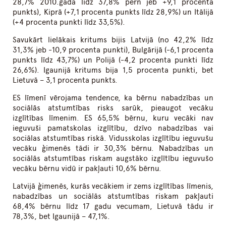
28,7% 2010.gadā līdz 37,8% pērn jeb +9,1 procenta
punkts), Kiprā (+7,1 procenta punkts līdz 28,9%) un Itālijā
(+4 procenta punkti līdz 33,5%).
Savukārt lielākais kritums bijis Latvijā (no 42,2% līdz
31,3% jeb -10,9 procenta punkti), Bulgārijā (-6,1 procenta
punkts līdz 43,7%) un Polijā (-4,2 procenta punkti līdz
26,6%). Igaunijā kritums bija 1,5 procenta punkti, bet
Lietuvā – 3,1 procenta punkts.
ES līmenī vērojama tendence, ka bērnu nabadzības un
sociālās atstumtības risks sarūk, pieaugot vecāku
izglītības līmenim. ES 65,5% bērnu, kuru vecāki nav
ieguvuši pamatskolas izglītību, dzīvo nabadzības vai
sociālas atstumtības riskā. Vidusskolas izglītību ieguvušu
vecāku ģimenēs tādi ir 30,3% bērnu. Nabadzības un
sociālās atstumtības riskam augstāko izglītību ieguvušo
vecāku bērnu vidū ir pakļauti 10,6% bērnu.
Latvijā ģimenēs, kurās vecākiem ir zems izglītības līmenis,
nabadzības un sociālās atstumtības riskam pakļauti
68,4% bērnu līdz 17 gadu vecumam, Lietuvā tādu ir
78,3%, bet Igaunijā – 47,1%.