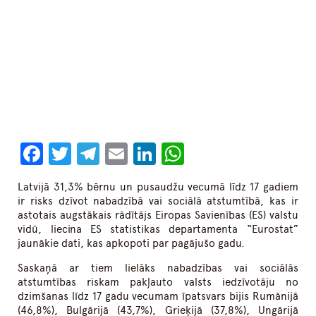
Facebook
Twitter
Telegram
Email
LinkedIn
WhatsApp
Latvijā 31,3% bērnu un pusaudžu vecumā līdz 17 gadiem
ir risks dzīvot nabadzībā vai sociālā atstumtībā, kas ir
astotais augstākais rādītājs Eiropas Savienības (ES) valstu
vidū, liecina ES statistikas departamenta “Eurostat”
jaunākie dati, kas apkopoti par pagājušo gadu.
Saskaņā ar tiem lielāks nabadzības vai sociālās
atstumtības riskam pakļauto valsts iedzīvotāju no
dzimšanas līdz 17 gadu vecumam īpatsvars bijis Rumānijā
(46,8%), Bulgārijā (43,7%), Grieķijā (37,8%), Ungārijā