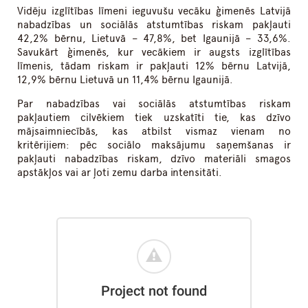
Vidēju izglītības līmeni ieguvušu vecāku ģimenēs Latvijā
nabadzības un sociālās atstumtības riskam pakļauti
42,2% bērnu, Lietuvā – 47,8%, bet Igaunijā – 33,6%.
Savukārt ģimenēs, kur vecākiem ir augsts izglītības
līmenis, tādam riskam ir pakļauti 12% bērnu Latvijā,
12,9% bērnu Lietuvā un 11,4% bērnu Igaunijā.
Par nabadzības vai sociālās atstumtības riskam
pakļautiem cilvēkiem tiek uzskatīti tie, kas dzīvo
mājsaimniecībās, kas atbilst vismaz vienam no
kritērijiem: pēc sociālo maksājumu saņemšanas ir
pakļauti nabadzības riskam, dzīvo materiāli smagos
apstākļos vai ar ļoti zemu darba intensitāti.