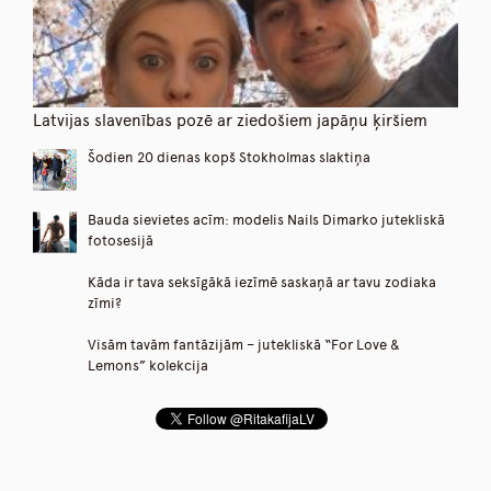
Latvijas slavenības pozē ar ziedošiem japāņu ķiršiem
Šodien 20 dienas kopš Stokholmas slaktiņa
Bauda sievietes acīm: modelis Nails Dimarko jutekliskā
fotosesijā
Kāda ir tava seksīgākā iezīmē saskaņā ar tavu zodiaka
zīmi?
Visām tavām fantāzijām – jutekliskā “For Love &
Lemons” kolekcija