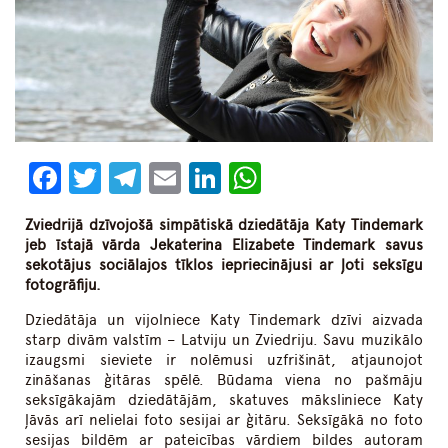
Facebook
Twitter
Telegram
Email
LinkedIn
WhatsApp
Zviedrijā dzīvojošā simpātiskā dziedātāja Katy Tindemark
jeb īstajā vārda Jekaterina Elizabete Tindemark savus
sekotājus sociālajos tīklos iepriecinājusi ar ļoti seksīgu
fotogrāfiju.
Dziedātāja un vijolniece Katy Tindemark dzīvi aizvada
starp divām valstīm – Latviju un Zviedriju. Savu muzikālo
izaugsmi sieviete ir nolēmusi uzfrišināt, atjaunojot
zināšanas ģitāras spēlē. Būdama viena no pašmāju
seksīgākajām dziedātājām, skatuves māksliniece Katy
ļāvās arī nelielai foto sesijai ar ģitāru. Seksīgākā no foto
sesijas bildēm ar pateicības vārdiem bildes autoram