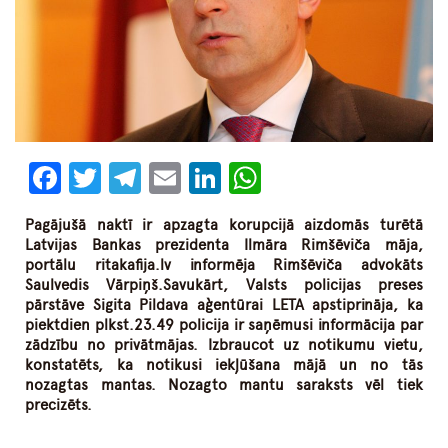
Facebook
Twitter
Telegram
Email
LinkedIn
WhatsApp
Pagājušā naktī ir apzagta korupcijā aizdomās turētā
Latvijas Bankas prezidenta Ilmāra Rimšēviča māja,
portālu ritakafija.lv informēja Rimšēviča advokāts
Saulvedis Vārpiņš.Savukārt, Valsts policijas preses
pārstāve Sigita Pildava aģentūrai LETA apstiprināja, ka
piektdien plkst.23.49 policija ir saņēmusi informācija par
zādzību no privātmājas. Izbraucot uz notikumu vietu,
konstatēts, ka notikusi iekļūšana mājā un no tās
nozagtas mantas. Nozagto mantu saraksts vēl tiek
precizēts.