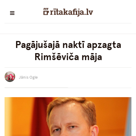
Pagājušajā naktī apzagta
Rimšēviča māja
Jānis Ogle