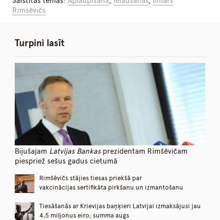
Saistītās tēmas:
Aplaupīšana
,
ielaušanas
,
Ilmārs
Rimsēvičs
Turpini lasīt
Bijušajam
Latvijas Bankas
prezidentam Rimšēvičam
piespriež sešus gadus cietumā
Rimšēvičs stājies tiesas priekšā par
vakcinācijas sertifikāta pirkšanu un izmantošanu
Tiesāšanās ar Krievijas baņķieri Latvijai izmaksājusi jau
4,5 miljonus eiro; summa augs