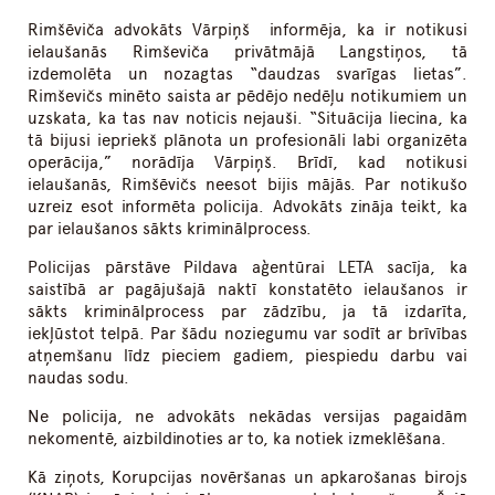
Rimšēviča advokāts Vārpiņš informēja, ka ir notikusi
ielaušanās Rimševiča privātmājā Langstiņos, tā
izdemolēta un nozagtas “daudzas svarīgas lietas”.
Rimševičs minēto saista ar pēdējo nedēļu notikumiem un
uzskata, ka tas nav noticis nejauši. “Situācija liecina, ka
tā bijusi iepriekš plānota un profesionāli labi organizēta
operācija,” norādīja Vārpiņš. Brīdī, kad notikusi
ielaušanās, Rimšēvičs neesot bijis mājās. Par notikušo
uzreiz esot informēta policija. Advokāts zināja teikt, ka
par ielaušanos sākts kriminālprocess.
Policijas pārstāve Pildava aģentūrai LETA sacīja, ka
saistībā ar pagājušajā naktī konstatēto ielaušanos ir
sākts kriminālprocess par zādzību, ja tā izdarīta,
iekļūstot telpā. Par šādu noziegumu var sodīt ar brīvības
atņemšanu līdz pieciem gadiem, piespiedu darbu vai
naudas sodu.
Ne policija, ne advokāts nekādas versijas pagaidām
nekomentē, aizbildinoties ar to, ka notiek izmeklēšana.
Kā ziņots, Korupcijas novēršanas un apkarošanas birojs