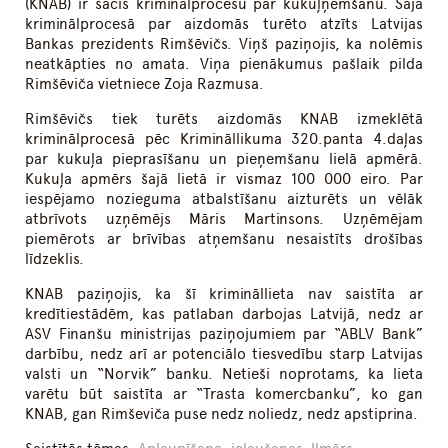
(KNAB) ir sācis kriminālprocesu par kukuļņemšanu. Šajā
kriminālprocesā par aizdomās turēto atzīts Latvijas
Bankas prezidents Rimšēvičs. Viņš paziņojis, ka nolēmis
neatkāpties no amata. Viņa pienākumus pašlaik pilda
Rimšēviča vietniece Zoja Razmusa.
Rimšēvičs tiek turēts aizdomās KNAB izmeklētā
kriminālprocesā pēc Krimināllikuma 320.panta 4.daļas
par kukuļa pieprasīšanu un pieņemšanu lielā apmērā.
Kukuļa apmērs šajā lietā ir vismaz 100 000 eiro. Par
iespējamo nozieguma atbalstīšanu aizturēts un vēlāk
atbrīvots uzņēmējs Māris Martinsons. Uzņēmējam
piemērots ar brīvības atņemšanu nesaistīts drošības
līdzeklis.
KNAB paziņojis, ka šī krimināllieta nav saistīta ar
kredītiestādēm, kas patlaban darbojas Latvijā, nedz ar
ASV Finanšu ministrijas paziņojumiem par “ABLV Bank”
darbību, nedz arī ar potenciālo tiesvedību starp Latvijas
valsti un “Norvik” banku. Netieši noprotams, ka lieta
varētu būt saistīta ar “Trasta komercbanku”, ko gan
KNAB, gan Rimševiča puse nedz noliedz, nedz apstiprina.