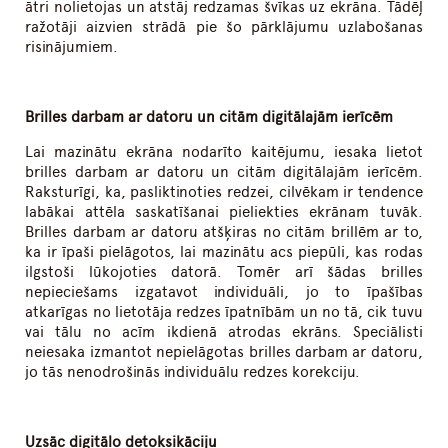
ātri nolietojas un atstāj redzamas švīkas uz ekrāna. Tādēļ
ražotāji aizvien strādā pie šo pārklājumu uzlabošanas
risinājumiem.
Brilles darbam ar datoru un citām digitālajām ierīcēm
Lai mazinātu ekrāna nodarīto kaitējumu, iesaka lietot
brilles darbam ar datoru un citām digitālajām ierīcēm.
Raksturīgi, ka, pasliktinoties redzei, cilvēkam ir tendence
labākai attēla saskatīšanai pieliekties ekrānam tuvāk.
Brilles darbam ar datoru atšķiras no citām brillēm ar to,
ka ir īpaši pielāgotos, lai mazinātu acs piepūli, kas rodas
ilgstoši lūkojoties datorā. Tomēr arī šādas brilles
nepieciešams izgatavot individuāli, jo to īpašības
atkarīgas no lietotāja redzes īpatnībām un no tā, cik tuvu
vai tālu no acīm ikdienā atrodas ekrāns. Speciālisti
neiesaka izmantot nepielāgotas brilles darbam ar datoru,
jo tās nenodrošinās individuālu redzes korekciju.
Uzsāc digitālo detoksikāciju