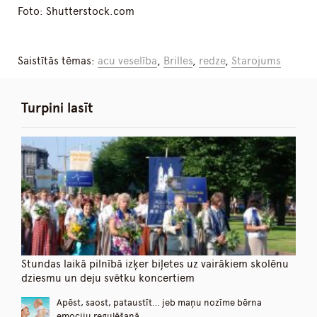
Foto: Shutterstock.com
Saistītās tēmas:
acu veselība
,
Brilles
,
redze
,
Starojums
Turpini lasīt
Stundas laikā pilnībā izķer biļetes uz vairākiem skolēnu
dziesmu un deju svētku koncertiem
Apēst, saost, pataustīt… jeb maņu nozīme bērna
emociju regulēšanā