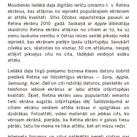
Mūsdienās lielākā daļa digitālo ierīču izmanto t. s. Retina
ekrānus, kas atšķiras no iepriekš populārajiem ekrāniem
ar attēla kvalitāti. Stīvs Džobss iepazīstināja pasauli ar
Retina ekrānu 2010. gadā. Saskaņā ar
Apple
dibinātāja
skaidroto Retina ekrāns atšķiras no citiem ar to, ka uz
vienu laukuma vienību ir četras reizes vairāk pikseļu nekā
iepriekš, kas ekrānam piešķir īpašu izšķirtspēju. Savukārt
cilvēka acs, skatoties no vismaz 30 cm attāluma, nespēj
atšķirt pikseļus citu no cita, tādējādi veidojot asāku
attēlu.
Lielākā daļa tirgū pieejamo biznesa klases datoru šobrīd
piedāvā Retina vai līdzvērtīgus ekrānus —
Sony
,
Apple
,
Samsung
,
Acer
,
Dell
un citi ražotāji datoros, planšetēs un
telefonos iebūvē ekrānus ar labu attēla izšķirtspējas
kvalitāti. Šķiet, Retina ekrāni savu popularitāti iemanto
tieši ekrāna augstās izšķirtspējas dēļ. Salīdzinājumā ar
citiem ekrānu veidiem attēla krāsas ir spilgtākas un
dzidrākas. Fotoattēli, video materiāli un jebkas cits, ko
vērojam ekrānā, pierāda, ka Retina ekrāni ir galvas tiesu
pārāki, taču tie maina ne tikai attēlu, bet arī mūsu redzi.
Interneta forumos un citur patērētāji nereti sūdzas par