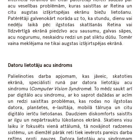
acu veselības problēmām, kuras saistītas ar Retina un
citu augstas izšķirtspējas ekrānu biežu lietošanu.
Patērētāji galvenokārt norāda uz to, ka stundu, dienu vai
nedēļu laikā pēc ilgstošas skatīšanās Retina vai
līdzvērtīgā ekrānā piedzīvo acu sausumu, galvas sāpes,
acu nogurumu, neskaidru redzi un pat sliktu dūšu. Tomēr
vaina meklējama ne tikai augstas izšķirtspējas ekrānā.
Datoru lietotāju acu sindroms
Palielinoties darba apjomam, kas jāveic, skatoties
ekrānā, speciālisti runā par datora lietotāju acu
sindromu (
Computer Vision Syndrome
). To mēdz saukt arī
par digitālo acu sindromu, ar ko saprot dažādas ar acīm
un redzi saistītas problēmas, kas rodas no ilgstošas
datora, planšetes, e-lasītāja, mobilā tālruņa un citu
digitālo ierīču lietošanas. Daudziem diskomforts saistīts
ar ilgu un nepārtrauktu lūkošanos ekrānā. Skatiens visu
laiku ir fokusēts vienā attālumā, tā novājinot radzenes
sistēmu, un diemžēl pārāk reti tiek ievērots pareizs darba
režīms, proti, pauzes. Datora lietotāju acu sindromam