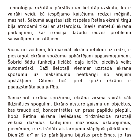
Tehnoloģiju ražotāju pārstāvji un lietotāji uzskata, ka ir
vairāki veidi, kā iespējamo kaitējumu redzei mēģināt
mazināt. Sākumā augstas izšķirtspējas Retina ekrāni tirgū
bija atrodami tikai ar atstarojošu (nevis matētu) ekrāna
pārklājumu, kas izraisīja dažādu redzes problēmu
saasinājumu lietotājiem.
Viens no veidiem, kā mazināt ekrāna ietekmi uz redzi, ir
pieskaņot ekrāna spožumu apkārtējam apgaismojumam.
Šobrīd šādu funkciju lielākā daļa ierīču piedāvā veikt
automātiski. Daži lietotāji vienmēr uzstāda ekrāna
spožumu uz maksimumu neatkarīgi no ārējiem
apstākļiem. Citiem tieši pret spožo ekrānu ir
paaugstināta acu jutība.
Samazinot ekrāna spožumu, ekrāna virsma vairāk sāk
līdzināties spogulim. Ekrāns atstaro gaismu un objektus,
kas traucē acij koncentrēties un prasa papildu piepūli.
Kopš Retina ekrāna ieviešanas tirdzniecībā ražotāji
veikuši dažādus kaitējumu mazinošus uzlabojumus,
piemēram, ir izstrādāti atstarojumu slāpējoši pārklājumi.
Diemžēl arī ar šo pārklājumu bijušas problēmas, jo tas