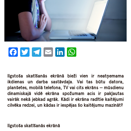
Facebook
Twitter
Telegram
Email
LinkedIn
WhatsApp
Ilgstoša skatīšanās ekrānā bieži vien ir neatņemama
ikdienas un darba sastāvdaļa. Vai tas būtu datora,
planšetes, mobilā telefona, TV vai cits ekrāns — mūsdienu
dinamiskajā vidē ekrāna spožumam acis ir pakļautas
vairāk nekā jebkad agrāk. Kādi ir ekrāna radītie kaitējumi
cilvēka redzei, un kādas ir iespējas šo kaitējumu mazināt?
Ilgstoša skatīšanās ekrānā