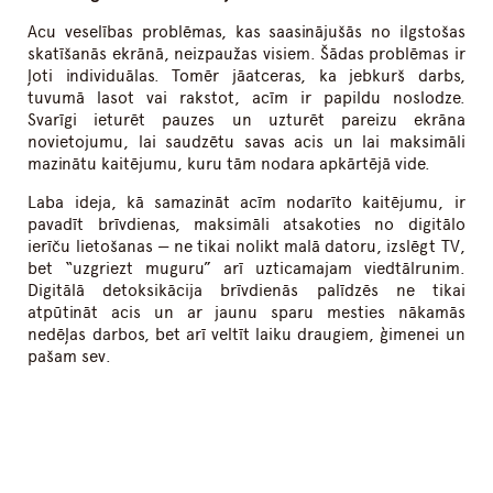
Acu veselības problēmas, kas saasinājušās no ilgstošas
skatīšanās ekrānā, neizpaužas visiem. Šādas problēmas ir
ļoti individuālas. Tomēr jāatceras, ka jebkurš darbs,
tuvumā lasot vai rakstot, acīm ir papildu noslodze.
Svarīgi ieturēt pauzes un uzturēt pareizu ekrāna
novietojumu, lai saudzētu savas acis un lai maksimāli
mazinātu kaitējumu, kuru tām nodara apkārtējā vide.
Laba ideja, kā samazināt acīm nodarīto kaitējumu, ir
pavadīt brīvdienas, maksimāli atsakoties no digitālo
ierīču lietošanas — ne tikai nolikt malā datoru, izslēgt TV,
bet “uzgriezt muguru” arī uzticamajam viedtālrunim.
Digitālā detoksikācija brīvdienās palīdzēs ne tikai
atpūtināt acis un ar jaunu sparu mesties nākamās
nedēļas darbos, bet arī veltīt laiku draugiem, ģimenei un
pašam sev.