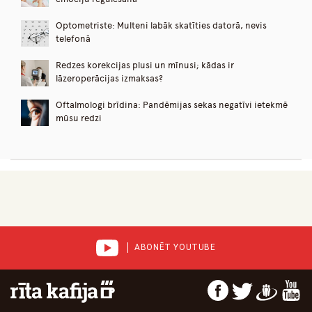
Optometriste: Multeni labāk skatīties datorā, nevis
telefonā
Redzes korekcijas plusi un mīnusi; kādas ir
lāzeroperācijas izmaksas?
Oftalmologi brīdina: Pandēmijas sekas negatīvi ietekmē
mūsu redzi
ABONĒT YOUTUBE