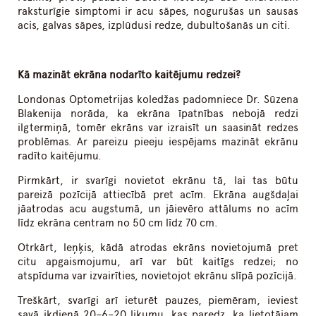
raksturīgie simptomi ir acu sāpes, nogurušas un sausas
acis, galvas sāpes, izplūdusi redze, dubultošanās un citi.
Kā mazināt ekrāna nodarīto kaitējumu redzei?
Londonas Optometrijas koledžas padomniece Dr. Sūzena
Blakenija norāda, ka ekrāna īpatnības nebojā redzi
ilgtermiņā, tomēr ekrāns var izraisīt un saasināt redzes
problēmas. Ar pareizu pieeju iespējams mazināt ekrānu
radīto kaitējumu.
Pirmkārt, ir svarīgi novietot ekrānu tā, lai tas būtu
pareizā pozīcijā attiecībā pret acīm. Ekrāna augšdaļai
jāatrodas acu augstumā, un jāievēro attālums no acīm
līdz ekrāna centram no 50 cm līdz 70 cm.
Otrkārt, leņķis, kādā atrodas ekrāns novietojumā pret
citu apgaismojumu, arī var būt kaitīgs redzei; no
atspīduma var izvairīties, novietojot ekrānu slīpā pozīcijā.
Treškārt, svarīgi arī ieturēt pauzes, piemēram, ieviest
savā ikdienā 20–6–20 likumu, kas paredz, ka lietotājam