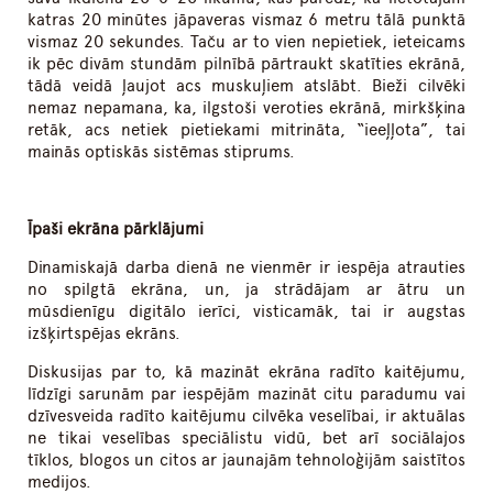
katras 20 minūtes jāpaveras vismaz 6 metru tālā punktā
vismaz 20 sekundes. Taču ar to vien nepietiek, ieteicams
ik pēc divām stundām pilnībā pārtraukt skatīties ekrānā,
tādā veidā ļaujot acs muskuļiem atslābt. Bieži cilvēki
nemaz nepamana, ka, ilgstoši veroties ekrānā, mirkšķina
retāk, acs netiek pietiekami mitrināta, “ieeļļota”, tai
mainās optiskās sistēmas stiprums.
Īpaši ekrāna pārklājumi
Dinamiskajā darba dienā ne vienmēr ir iespēja atrauties
no spilgtā ekrāna, un, ja strādājam ar ātru un
mūsdienīgu digitālo ierīci, visticamāk, tai ir augstas
izšķirtspējas ekrāns.
Diskusijas par to, kā mazināt ekrāna radīto kaitējumu,
līdzīgi sarunām par iespējām mazināt citu paradumu vai
dzīvesveida radīto kaitējumu cilvēka veselībai, ir aktuālas
ne tikai veselības speciālistu vidū, bet arī sociālajos
tīklos, blogos un citos ar jaunajām tehnoloģijām saistītos
medijos.