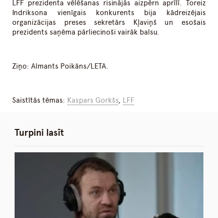
LFF prezidenta vēlēšanas risinājās aizpērn aprīlī. Toreiz
Indriksona vienīgais konkurents bija kādreizējais
organizācijas preses sekretārs Kļaviņš un esošais
prezidents saņēma pārliecinoši vairāk balsu.
Ziņo: Almants Poikāns/LETA.
Saistītās tēmas:
Kaspars Gorkšs
,
LFF
Turpini lasīt