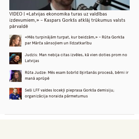
VIDEO | «Latvijas ekonomika turas uz valdības
izdevumiem,» – Kaspars Gorkšs atklāj trūkumus valsts
pārvaldē
«Mēs turpinājām turpat, kur beidzām,» – Rūta Gorkša
par Mārča sānsoļiem un līdzatkarību
Judzis: Man nebija citas izvēles, kā vien doties prom no
Latvijas
Rūta Judze: Mēs esam šobrīd šķiršanās procesā, bērni ir
manā aprūpē
Seši LFF valdes locekļi pieprasa Gorkša demisiju;
organizācija noraida pārmetumus