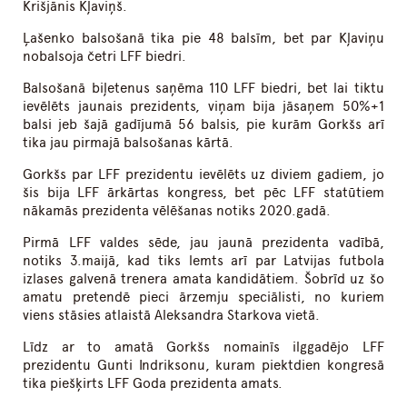
Krišjānis Kļaviņš.
Ļašenko balsošanā tika pie 48 balsīm, bet par Kļaviņu
nobalsoja četri LFF biedri.
Balsošanā biļetenus saņēma 110 LFF biedri, bet lai tiktu
ievēlēts jaunais prezidents, viņam bija jāsaņem 50%+1
balsi jeb šajā gadījumā 56 balsis, pie kurām Gorkšs arī
tika jau pirmajā balsošanas kārtā.
Gorkšs par LFF prezidentu ievēlēts uz diviem gadiem, jo
šis bija LFF ārkārtas kongress, bet pēc LFF statūtiem
nākamās prezidenta vēlēšanas notiks 2020.gadā.
Pirmā LFF valdes sēde, jau jaunā prezidenta vadībā,
notiks 3.maijā, kad tiks lemts arī par Latvijas futbola
izlases galvenā trenera amata kandidātiem. Šobrīd uz šo
amatu pretendē pieci ārzemju speciālisti, no kuriem
viens stāsies atlaistā Aleksandra Starkova vietā.
Līdz ar to amatā Gorkšs nomainīs ilggadējo LFF
prezidentu Gunti Indriksonu, kuram piektdien kongresā
tika piešķirts LFF Goda prezidenta amats.