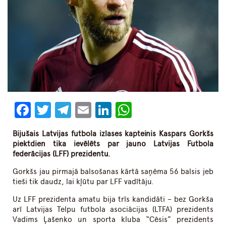
Facebook
Twitter
Telegram
Email
LinkedIn
WhatsApp
Bijušais Latvijas futbola izlases kapteinis Kaspars Gorkšs
piektdien tika ievēlēts par jauno Latvijas Futbola
federācijas (LFF) prezidentu.
Gorkšs jau pirmajā balsošanas kārtā saņēma 56 balsis jeb
tieši tik daudz, lai kļūtu par LFF vadītāju.
Uz LFF prezidenta amatu bija trīs kandidāti – bez Gorkša
arī Latvijas Telpu futbola asociācijas (LTFA) prezidents
Vadims Ļašenko un sporta kluba “Cēsis” prezidents