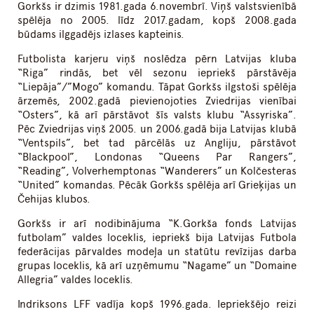
Gorkšs ir dzimis 1981.gada 6.novembrī. Viņš valstsvienībā
spēlēja no 2005. līdz 2017.gadam, kopš 2008.gada
būdams ilggadējs izlases kapteinis.
Futbolista karjeru viņš noslēdza pērn Latvijas kluba
“Riga” rindās, bet vēl sezonu iepriekš pārstāvēja
“Liepāja”/”Mogo” komandu. Tāpat Gorkšs ilgstoši spēlēja
ārzemēs, 2002.gadā pievienojoties Zviedrijas vienībai
“Osters”, kā arī pārstāvot šīs valsts klubu “Assyriska”.
Pēc Zviedrijas viņš 2005. un 2006.gadā bija Latvijas klubā
“Ventspils”, bet tad pārcēlās uz Angliju, pārstāvot
“Blackpool”, Londonas “Queens Par Rangers”,
“Reading”, Volverhemptonas “Wanderers” un Kolčesteras
“United” komandas. Pēcāk Gorkšs spēlēja arī Grieķijas un
Čehijas klubos.
Gorkšs ir arī nodibinājuma “K.Gorkša fonds Latvijas
futbolam” valdes loceklis, iepriekš bija Latvijas Futbola
federācijas pārvaldes modeļa un statūtu revīzijas darba
grupas loceklis, kā arī uzņēmumu “Nagame” un “Domaine
Allegria” valdes loceklis.
Indriksons LFF vadīja kopš 1996.gada. Iepriekšējo reizi