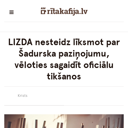
LIZDA nesteidz līksmot par
Šadurska paziņojumu,
vēloties sagaidīt oficiālu
tikšanos
Krists