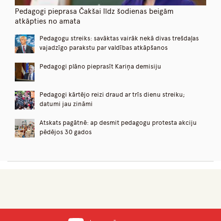
Pedagogi pieprasa Čakšai līdz šodienas beigām
atkāpties no amata
Pedagogu streiks: savāktas vairāk nekā divas trešdaļas
vajadzīgo parakstu par valdības atkāpšanos
Pedagogi plāno pieprasīt Kariņa demisiju
Pedagogi kārtējo reizi draud ar trīs dienu streiku;
datumi jau zināmi
Atskats pagātnē: ap desmit pedagogu protesta akciju
pēdējos 30 gados