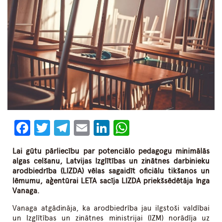
Facebook
Twitter
Telegram
Email
LinkedIn
WhatsApp
Lai gūtu pārliecību par potenciālo pedagogu minimālās
algas celšanu, Latvijas Izglītības un zinātnes darbinieku
arodbiedrība (LIZDA) vēlas sagaidīt oficiālu tikšanos un
lēmumu, aģentūrai LETA sacīja LIZDA priekšsēdētāja Inga
Vanaga.
Vanaga atgādināja, ka arodbiedrība jau ilgstoši valdībai
un Izglītības un zinātnes ministrijai (IZM) norādīja uz