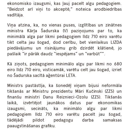
ekonomisko izaugsmi, kas ļauj pacelt algu pedagogiem.
“Beidzot arī viņi to akceptē,” noteica arodbiedrības
vadītāja.
Viņa atzina, ka, no vienas puses, izglītības un zinātnes
ministra Kārļa Šadurska (V) paziņojums par to, ka
minimālā alga par likmi pedagogiem līdz 710 eiro varētu
tikt celta jau šogad, dod cerību, bet vienlaikus LIZDA
piedāvājumu un risinājumu grib dzirdēt klātienē, jo
pašlaik “ir pārāk daudz “iespējams” un “varbūt””.
Kā ziņots, pedagogiem minimālo algu par likmi no 680
eiro līdz 710 eiro, visticamāk, varētu celt jau šogad, izriet
no Šadurska sacītā aģentūrai LETA.
Ministrs pastāstīja, ka šonedēļ viņam bijusi neformāla
tikšanās ar Ministru prezidentu Māri Kučinski (ZZS) un
finanšu ministri Danu Reiznieci-Ozolu (ZZS). Tikšanās
laikā, izvērtējot jaunākos datus par ekonomikas
izaugsmi, secināts, ka minimālo algu par likmi
pedagogiem līdz 710 eiro varētu pacelt jau šogad,
tādējādi pildot pedagogu darba samaksas
paaugstināšanas grafiku.