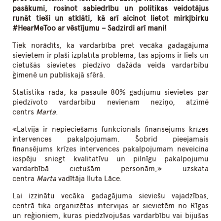
pasākumi, rosinot sabiedrību un politikas veidotājus
runāt tieši un atklāti, kā arī aicinot lietot mirkļbirku
#HearMeToo ar vēstījumu – Sadzirdi arī mani!
Tiek norādīts, ka vardarbība pret vecāka gadagājuma
sievietēm ir plaši izplatīta problēma, tās apjoms ir liels un
cietušās sievietes piedzīvo dažāda veida vardarbību
ģimenē un publiskajā sfērā.
Statistika rāda, ka pasaulē 80% gadījumu sievietes par
piedzīvoto vardarbību nevienam neziņo, atzīmē
centrs
Marta
.
«Latvijā ir nepieciešams funkcionāls finansējums krīzes
intervences pakalpojumam. Šobrīd pieejamais
finansējums krīzes intervences pakalpojumam neveicina
iespēju sniegt kvalitatīvu un pilnīgu pakalpojumu
vardarbībā cietušām personām,» uzskata
centra
Marta
vadītāja Iluta Lāce.
Lai izzinātu vecāka gadagājuma sieviešu vajadzības,
centrā tika organizētas intervijas ar sievietēm no Rīgas
un reģioniem, kuras piedzīvojušas vardarbību vai bijušas