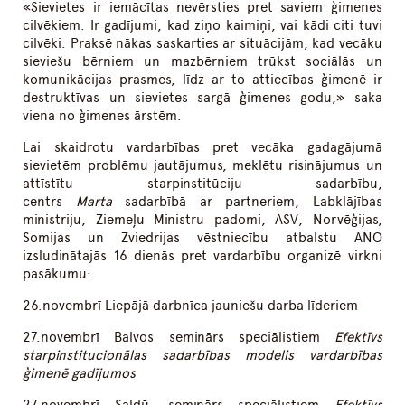
«Sievietes ir iemācītas nevērsties pret saviem ģimenes
cilvēkiem. Ir gadījumi, kad ziņo kaimiņi, vai kādi citi tuvi
cilvēki. Praksē nākas saskarties ar situācijām, kad vecāku
sieviešu bērniem un mazbērniem trūkst sociālās un
komunikācijas prasmes, līdz ar to attiecības ģimenē ir
destruktīvas un sievietes sargā ģimenes godu,» saka
viena no ģimenes ārstēm.
Lai skaidrotu vardarbības pret vecāka gadagājumā
sievietēm problēmu jautājumus, meklētu risinājumus un
attīstītu starpinstitūciju sadarbību,
centrs
Marta
sadarbībā ar partneriem, Labklājības
ministriju, Ziemeļu Ministru padomi, ASV, Norvēģijas,
Somijas un Zviedrijas vēstniecību atbalstu ANO
izsludinātajās 16 dienās pret vardarbību organizē virkni
pasākumu:
26.novembrī Liepājā darbnīca jauniešu darba līderiem
27.novembrī Balvos seminārs speciālistiem
Efektīvs
starpinstitucionālas sadarbības modelis vardarbības
ģimenē gadījumos