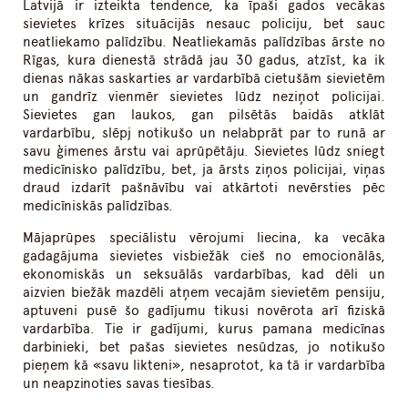
Latvijā ir izteikta tendence, ka īpaši gados vecākas
sievietes krīzes situācijās nesauc policiju, bet sauc
neatliekamo palīdzību. Neatliekamās palīdzības ārste no
Rīgas, kura dienestā strādā jau 30 gadus, atzīst, ka ik
dienas nākas saskarties ar vardarbībā cietušām sievietēm
un gandrīz vienmēr sievietes lūdz neziņot policijai.
Sievietes gan laukos, gan pilsētās baidās atklāt
vardarbību, slēpj notikušo un nelabprāt par to runā ar
savu ģimenes ārstu vai aprūpētāju. Sievietes lūdz sniegt
medicīnisko palīdzību, bet, ja ārsts ziņos policijai, viņas
draud izdarīt pašnāvību vai atkārtoti nevērsties pēc
medicīniskās palīdzības.
Mājaprūpes speciālistu vērojumi liecina, ka vecāka
gadagājuma sievietes visbiežāk cieš no emocionālās,
ekonomiskās un seksuālās vardarbības, kad dēli un
aizvien biežāk mazdēli atņem vecajām sievietēm pensiju,
aptuveni pusē šo gadījumu tikusi novērota arī fiziskā
vardarbība. Tie ir gadījumi, kurus pamana medicīnas
darbinieki, bet pašas sievietes nesūdzas, jo notikušo
pieņem kā «savu likteni», nesaprotot, ka tā ir vardarbība
un neapzinoties savas tiesības.