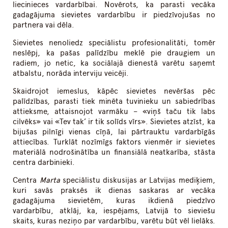
liecinieces vardarbībai. Novērots, ka parasti vecāka
gadagājuma sievietes vardarbību ir piedzīvojušas no
partnera vai dēla.
Sievietes nenoliedz speciālistu profesionalitāti, tomēr
neslēpj, ka pašas palīdzību meklē pie draugiem un
radiem, jo netic, ka sociālajā dienestā varētu saņemt
atbalstu, norāda interviju veicēji.
Skaidrojot iemeslus, kāpēc sievietes nevēršas pēc
palīdzības, parasti tiek minēta tuvinieku un sabiedrības
attieksme, attaisnojot varmāku – «viņš taču tik labs
cilvēks» vai «Tev tak’ ir tik solīds vīrs». Sievietes atzīst, ka
bijušas pilnīgi vienas cīņā, lai pārtrauktu vardarbīgās
attiecības. Turklāt nozīmīgs faktors vienmēr ir sievietes
materiālā nodrošinātība un finansiālā neatkarība, stāsta
centra darbinieki.
Centra
Marta
speciālistu diskusijas ar Latvijas mediķiem,
kuri savās praksēs ik dienas saskaras ar vecāka
gadagājuma sievietēm, kuras ikdienā piedzīvo
vardarbību, atklāj, ka, iespējams, Latvijā to sieviešu
skaits, kuras neziņo par vardarbību, varētu būt vēl lielāks.