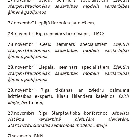
27.novembrī Saldū, seminārs speciālistiem
Efektīvs
starpinstitucionālas sadarbības modelis vardarbības
ģimenē gadījumos
27.novembrī Liepājā Darbnīca jauniešiem;
28.novembrī Rīgā seminārs tiesnešiem, LTMC;
28.novembrī Cēsīs seminārs speciālistiem
Efektīvs
starpinstitucionālas sadarbības modelis vardarbības
ģimenē gadījumos;
28.novembrī Liepājā, seminārs speciālistiem
Efektīvs
starpinstitucionālas sadarbības modelis vardarbības
ģimenē gadījumos;
28.novembrī Rīgā tikšanās ar zviedru dzimumu
līdztiesības ekspertu Klasu Hīlanderu kafejnīcā
Ezītis
Miglā
, Avotu ielā;
29.novembrī Rīgā Starptautiska konference
Atbalsta
sistēma vardarbībā cietušām sievietēm.
Starpinstitucionālās sadarbības modelis Latvijā
.
Ziņas avots:
BNN