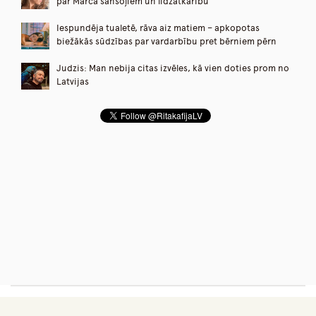
par Mārča sānsoļiem un līdzatkarību
Iespundēja tualetē, rāva aiz matiem – apkopotas
biežākās sūdzības par vardarbību pret bērniem pērn
Judzis: Man nebija citas izvēles, kā vien doties prom no
Latvijas