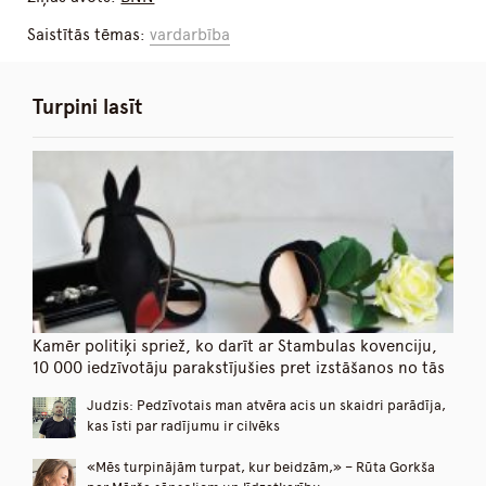
Saistītās tēmas:
vardarbība
Turpini lasīt
Kamēr politiķi spriež, ko darīt ar Stambulas kovenciju,
10 000 iedzīvotāju parakstījušies pret izstāšanos no tās
Judzis: Pedzīvotais man atvēra acis un skaidri parādīja,
kas īsti par radījumu ir cilvēks
«Mēs turpinājām turpat, kur beidzām,» – Rūta Gorkša