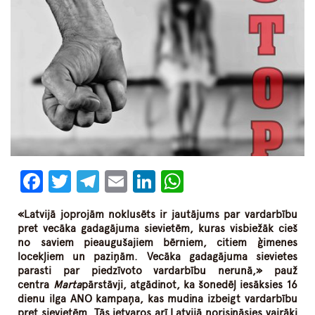
Facebook
Twitter
Telegram
Email
LinkedIn
WhatsApp
«Latvijā joprojām noklusēts ir jautājums par vardarbību
pret vecāka gadagājuma sievietēm, kuras visbiežāk cieš
no saviem pieaugušajiem bērniem, citiem ģimenes
locekļiem un paziņām. Vecāka gadagājuma sievietes
parasti par piedzīvoto vardarbību nerunā,» pauž
centra
Marta
pārstāvji, atgādinot, ka šonedēļ iesāksies 16
dienu ilga ANO kampaņa, kas mudina izbeigt vardarbību
pret sievietēm. Tās ietvaros arī Latvijā norisināsies vairāki