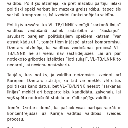
valdību. Politiķis atzīmēja, ka pret mazāku partiju lielāki
politiski spēki varbūt jūt mazāku greizsirdību, tāpēc šis
var būt kompromiss, kā izveidot funkcionējošu valdību.
Politiķis uzsvēra, ka VL-TB/LNNK vienīgā “sarkanā līnija”
valdības veidošanā paliek sadarbība ar “Saskaņu”,
savukārt pārējiem politiskajiem spēkiem katram “var
atrast kādu uti”, tomēr tiem ir jāspēj atrast kompromisu.
Dzintars atzīmēja, ka valdības veidošanas procesā VL-
TB/LNNK ne ar vienu nav sastrīdējusies. Lai arī par
notiekošo griboties izteikties “ļoti sulīgi”, VL-TB/LNNK to
nedarot, lai nevienu neaizskartu.
Taujāts, kas notiks, ja valdību neizdosies izveidot arī
Kariņam, Dzintars stāstīja, ka tad var meklēt vēl citus
politiskus kandidātus, bet VL-TB/LNNK neesot “sarkanās
līnijas” meklēt arī bezpartejisku kandidātu, galvenais, lai
viņš spētu nodrošināt stabilu un rīcībspējīgu valdību.
Tomēr Dzintars domā, ka pašlaik visas partijas vairāk ir
koncentrējušās uz Kariņa vadītas valdības izveides
procesu.