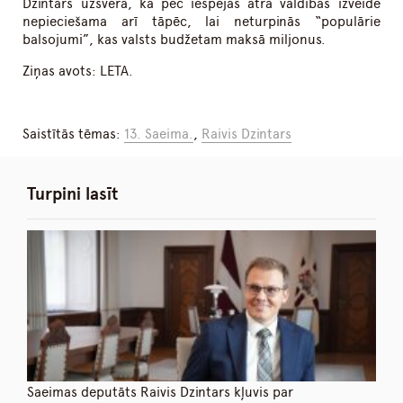
Dzintars uzsvēra, ka pēc iespējas ātra valdības izveide
nepieciešama arī tāpēc, lai neturpinās “populārie
balsojumi”, kas valsts budžetam maksā miljonus.
Ziņas avots: LETA.
Saistītās tēmas:
13. Saeima.
,
Raivis Dzintars
Turpini lasīt
Saeimas deputāts Raivis Dzintars kļuvis par