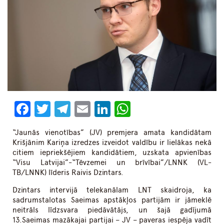
Facebook
Twitter
Telegram
Email
LinkedIn
WhatsApp
“Jaunās vienotības” (JV) premjera amata kandidātam
Krišjānim Kariņa izredzes izveidot valdību ir lielākas nekā
citiem iepriekšējiem kandidātiem, uzskata apvienības
“Visu Latvijai”-“Tēvzemei un brīvībai”/LNNK (VL-
TB/LNNK) līderis Raivis Dzintars.
Dzintars intervijā telekanālam LNT skaidroja, ka
sadrumstalotas Saeimas apstākļos partijām ir jāmeklē
neitrāls līdzsvara piedāvātājs, un šajā gadījumā
13.Saeimas mazākajai partijai – JV – paveras iespēja vadīt