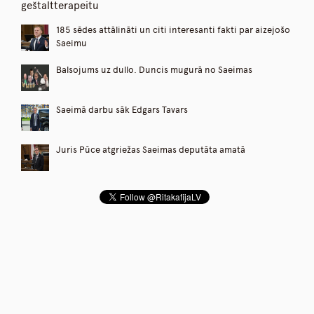
geštaltterapeitu
185 sēdes attālināti un citi interesanti fakti par aizejošo
Saeimu
Balsojums uz dullo. Duncis mugurā no Saeimas
Saeimā darbu sāk Edgars Tavars
Juris Pūce atgriežas Saeimas deputāta amatā