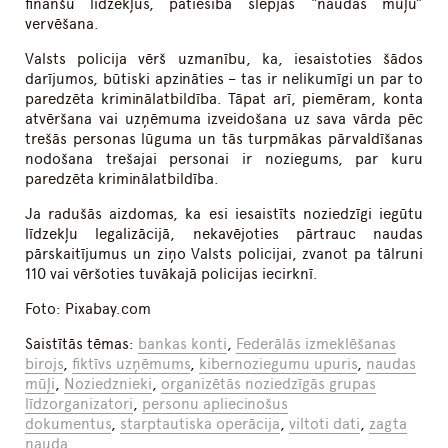
finanšu līdzekļus, patiesībā slēpjas “naudas mūļu”
vervēšana.
Valsts policija vērš uzmanību, ka, iesaistoties šādos
darījumos, būtiski apzināties – tas ir nelikumīgi un par to
paredzēta kriminālatbildība. Tāpat arī, piemēram, konta
atvēršana vai uzņēmuma izveidošana uz sava vārda pēc
trešās personas lūguma un tās turpmākas pārvaldīšanas
nodošana trešajai personai ir noziegums, par kuru
paredzēta kriminālatbildība.
Ja radušās aizdomas, ka esi iesaistīts noziedzīgi iegūtu
līdzekļu legalizācijā, nekavējoties pārtrauc naudas
pārskaitījumus un ziņo Valsts policijai, zvanot pa tālruni
110 vai vēršoties tuvākajā policijas iecirknī.
Foto: Pixabay.com
Saistītās tēmas:
bankas konti
,
Federālās izmeklēšanas
birojs
,
fiktīvs uzņēmums
,
kibernoziegumu upuris
,
naudas
mūļi
,
Noziedznieki
,
organizētās noziedzīgās grupas
līdzorganizatori
,
personu apliecinošus
dokumentus
,
starptautiska operācija
,
viltoti dati
,
zagta
nauda