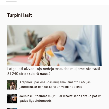
Turpini lasīt
Latgalieši aizvadītajā nedēļā «naudas mūļiem» atdevuši
81 240 eiro skaidrā naudā
Krāpnieki par «naudas mūļiem» izmanto Latvijas
jauniešus ar bankas karti un vēlmi nopelnīt
Jaunieši – “naudas mūļi”. Par iesaistīšanos draud pat 12
gadus ilgs cietumsods