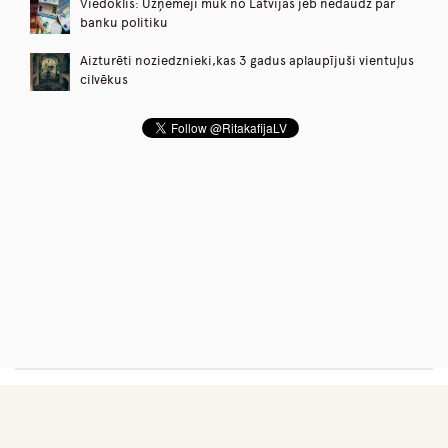
Viedoklis: Uzņēmēji mūk no Latvijas jeb nedaudz par
banku politiku
Aizturēti noziedznieki,kas 3 gadus aplaupījuši vientuļus
cilvēkus