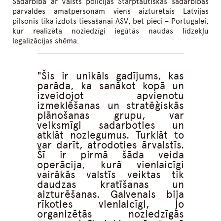
Sadarbībā ar Valsts policijas Starptautiskās sadarbības
pārvaldes amatpersonām viens aizturētais Latvijas
pilsonis tika izdots tiesāšanai ASV, bet pieci – Portugālei,
kur realizēta noziedzīgi iegūtās naudas līdzekļu
legalizācijas shēma.
Šis ir unikāls gadījums, kas
parāda, ka sanākot kopā un
izveidojot apvienotu
izmeklēšanas un stratēģiskās
plānošanas grupu, var
veiksmīgi sadarboties un
atklāt noziegumus. Turklāt to
var darīt, atrodoties ārvalstīs.
Šī ir pirmā šāda veida
operācija, kurā vienlaicīgi
vairākās valstīs veiktas tik
daudzas kratīšanas un
aizturēšanas. Galvenais bija
rīkoties vienlaicīgi, jo
organizētās noziedzīgās