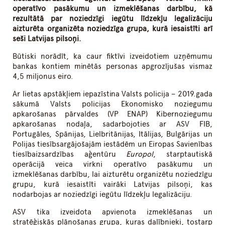
operatīvo pasākumu un izmeklēšanas darbību, kā
rezultātā par noziedzīgi iegūtu līdzekļu legalizāciju
aizturēta organizēta noziedzīga grupa, kurā iesaistīti arī
seši Latvijas pilsoņi.
Būtiski norādīt, ka caur fiktīvi izveidotiem uzņēmumu
bankas kontiem minētās personas apgrozījušas vismaz
4,5 miljonus eiro.
Ar lietas apstākļiem iepazīstina Valsts policija – 2019.gada
sākumā Valsts policijas Ekonomisko noziegumu
apkarošanas pārvaldes (VP ENAP) Kibernoziegumu
apkarošanas nodaļa, sadarbojoties ar ASV FIB,
Portugāles, Spānijas, Lielbritānijas, Itālijas, Bulgārijas un
Polijas tiesībsargājošajām iestādēm un Eiropas Savienības
tiesībaizsardzības aģentūru
Europol
, starptautiskā
operācijā veica virkni operatīvo pasākumu un
izmeklēšanas darbību, lai aizturētu organizētu noziedzīgu
grupu, kurā iesaistīti vairāki Latvijas pilsoņi, kas
nodarbojas ar noziedzīgi iegūtu līdzekļu legalizāciju.
ASV tika izveidota apvienota izmeklēšanas un
stratēģiskās plānošanas grupa, kuras dalībnieki, tostarp