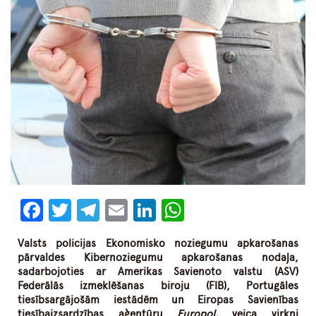
Facebook
Twitter
Telegram
Email
LinkedIn
WhatsApp
Valsts policijas Ekonomisko noziegumu apkarošanas
pārvaldes Kibernoziegumu apkarošanas nodaļa,
sadarbojoties ar Amerikas Savienoto valstu (ASV)
Federālās izmeklēšanas biroju (FIB), Portugāles
tiesībsargājošām iestādēm un Eiropas Savienības
tiesībaizsardzības aģentūru
Europol,
veica virkni