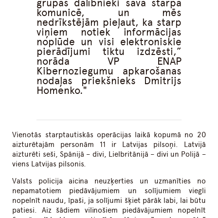
grupas dalībnieki savā starpā
komunicē, un mēs
nedrīkstējām pieļaut, ka starp
viņiem notiek informācijas
noplūde un visi elektroniskie
pierādījumi tiktu izdzēsti,”
norāda VP ENAP
Kibernoziegumu apkarošanas
nodaļas priekšnieks Dmitrijs
Homenko.
Vienotās starptautiskās operācijas laikā kopumā no 20
aizturētajām personām 11 ir Latvijas pilsoņi. Latvijā
aizturēti seši, Spānijā – divi, Lielbritānijā – divi un Polijā –
viens Latvijas pilsonis.
Valsts policija aicina neuzķerties un uzmanīties no
nepamatotiem piedāvājumiem un solījumiem viegli
nopelnīt naudu, īpaši, ja solījumi šķiet pārāk labi, lai būtu
patiesi. Aiz šādiem vilinošiem piedāvājumiem nopelnīt