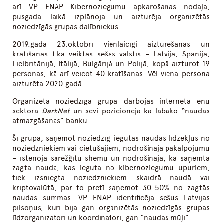
arī VP ENAP Kibernoziegumu apkarošanas nodaļa,
pusgada laikā izplānoja un aizturēja organizētās
noziedzīgās grupas dalībniekus.
2019.gada 23.oktobrī vienlaicīgi aizturēšanas un
kratīšanas tika veiktas sešās valstīs – Latvijā, Spānijā,
Lielbritānijā, Itālijā, Bulgārijā un Polijā, kopā aizturot 19
personas, kā arī veicot 40 kratīšanas. Vēl viena persona
aizturēta 2020.gadā.
Organizētā noziedzīgā grupa darbojās interneta ēnu
sektorā
DarkNet
un sevi pozicionēja kā labāko “naudas
atmazgāšanas” banku.
Šī grupa, saņemot noziedzīgi iegūtas naudas līdzekļus no
noziedzniekiem vai cietušajiem, nodrošināja pakalpojumu
– īstenoja sarežģītu shēmu un nodrošināja, ka saņemtā
zagtā nauda, kas iegūta no kibernoziegumu upuriem,
tiek izsniegta noziedzniekiem skaidrā naudā vai
kriptovalūtā, par to pretī saņemot 30-50% no zagtās
naudas summas. VP ENAP identificēja sešus Latvijas
pilsoņus, kuri bija gan organizētās noziedzīgās grupas
līdzorganizatori un koordinatori, gan “naudas mūļi”.