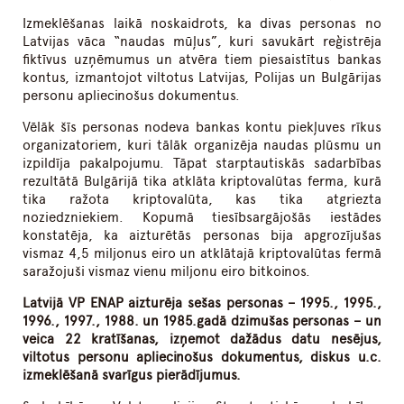
Izmeklēšanas laikā noskaidrots, ka divas personas no
Latvijas vāca “naudas mūļus”, kuri savukārt reģistrēja
fiktīvus uzņēmumus un atvēra tiem piesaistītus bankas
kontus, izmantojot viltotus Latvijas, Polijas un Bulgārijas
personu apliecinošus dokumentus.
Vēlāk šīs personas nodeva bankas kontu piekļuves rīkus
organizatoriem, kuri tālāk organizēja naudas plūsmu un
izpildīja pakalpojumu. Tāpat starptautiskās sadarbības
rezultātā Bulgārijā tika atklāta kriptovalūtas ferma, kurā
tika ražota kriptovalūta, kas tika atgriezta
noziedzniekiem. Kopumā tiesībsargājošās iestādes
konstatēja, ka aizturētās personas bija apgrozījušas
vismaz 4,5 miljonus eiro un atklātajā kriptovalūtas fermā
saražojuši vismaz vienu miljonu eiro bitkoinos.
Latvijā VP ENAP aizturēja sešas personas – 1995., 1995.,
1996., 1997., 1988. un 1985.gadā dzimušas personas – un
veica 22 kratīšanas, izņemot dažādus datu nesējus,
viltotus personu apliecinošus dokumentus, diskus u.c.
izmeklēšanā svarīgus pierādījumus.