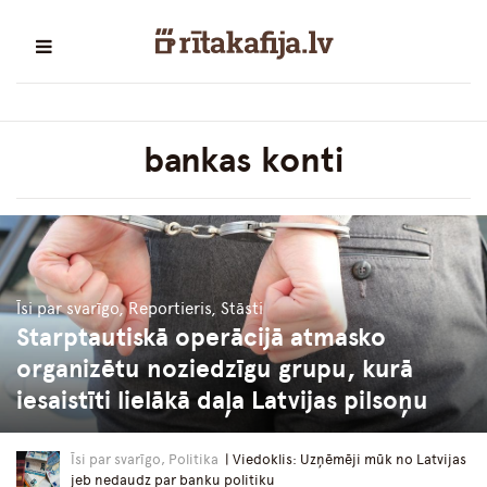
bankas konti
Īsi par svarīgo, Reportieris, Stāsti
Starptautiskā operācijā atmasko
organizētu noziedzīgu grupu, kurā
iesaistīti lielākā daļa Latvijas pilsoņu
Īsi par svarīgo, Politika
| Viedoklis: Uzņēmēji mūk no Latvijas
jeb nedaudz par banku politiku