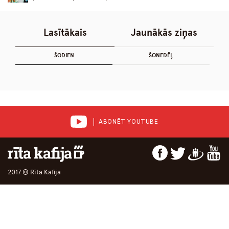
Lasītākais
Jaunākās ziņas
ŠODIEN
ŠONEDĒĻ
ABONĒT YOUTUBE
2017 © Rīta Kafija