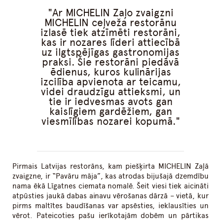
Ar MICHELIN Zaļo zvaigzni
MICHELIN ceļveža restorānu
izlasē tiek atzīmēti restorāni,
kas ir nozares līderi attiecībā
uz ilgtspējīgas gastronomijas
praksi. Šie restorāni piedāvā
ēdienus, kuros kulinārijas
izcilība apvienota ar teicamu,
videi draudzīgu attieksmi, un
tie ir iedvesmas avots gan
kaislīgiem gardēžiem, gan
viesmīlības nozarei kopumā.
Pirmais Latvijas restorāns, kam piešķirta MICHELIN Zaļā
zvaigzne, ir “Pavāru māja”, kas atrodas bijušajā dzemdību
nama ēkā Līgatnes ciemata nomalē. Šeit viesi tiek aicināti
atpūsties jaukā dabas ainavu vērošanas dārzā – vietā, kur
pirms maltītes baudīšanas var apsēsties, ieklausīties un
vērot. Pateicoties pašu ierīkotajām dobēm un pārtikas