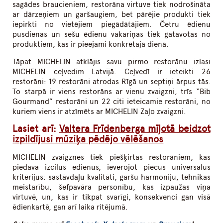
sagādes braucieniem, restorāna virtuve tiek nodrošināta
ar dārzeņiem un garšaugiem, bet pārējie produkti tiek
iepirkti no vietējiem piegādātājiem. Četru ēdienu
pusdienas un sešu ēdienu vakariņas tiek gatavotas no
produktiem, kas ir pieejami konkrētajā dienā.
Tāpat MICHELIN atklājis savu pirmo restorānu izlasi
MICHELIN ceļvedim Latvijā. Ceļvedī ir ieteikti 26
restorāni: 19 restorāni atrodas Rīgā un septiņi ārpus tās.
To starpā ir viens restorāns ar vienu zvaigzni, trīs “Bib
Gourmand” restorāni un 22 citi ieteicamie restorāni, no
kuriem viens ir atzīmēts ar MICHELIN Zaļo zvaigzni.
Lasiet arī:
Valtera Frīdenberga mīļotā beidzot
izpildījusi mūziķa pēdējo vēlēšanos
MICHELIN zvaigznes tiek piešķirtas restorāniem, kas
piedāvā izcilus ēdienus, ievērojot piecus universālus
kritērijus: sastāvdaļu kvalitāti, garšu harmoniju, tehnikas
meistarību, šefpavāra personību, kas izpaužas viņa
virtuvē, un, kas ir tikpat svarīgi, konsekvenci gan visā
ēdienkartē, gan arī laika ritējumā.