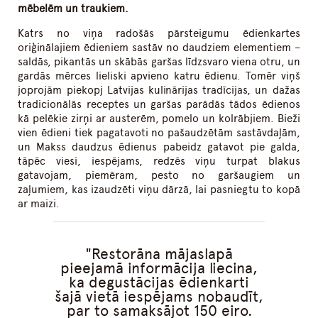
mēbelēm un traukiem.
Katrs no viņa radošās pārsteigumu ēdienkartes
oriģinālajiem ēdieniem sastāv no daudziem elementiem –
saldās, pikantās un skābās garšas līdzsvaro viena otru, un
gardās mērces lieliski apvieno katru ēdienu. Tomēr viņš
joprojām piekopj Latvijas kulinārijas tradīcijas, un dažas
tradicionālās receptes un garšas parādās tādos ēdienos
kā pelēkie zirņi ar austerēm, pomelo un kolrābjiem. Bieži
vien ēdieni tiek pagatavoti no pašaudzētām sastāvdaļām,
un Makss daudzus ēdienus pabeidz gatavot pie galda,
tāpēc viesi, iespējams, redzēs viņu turpat blakus
gatavojam, piemēram, pesto no garšaugiem un
zaļumiem, kas izaudzēti viņu dārzā, lai pasniegtu to kopā
ar maizi.
Restorāna mājaslapā
pieejamā informācija liecina,
ka degustācijas ēdienkarti
šajā vietā iespējams nobaudīt,
par to samaksājot 150 eiro.