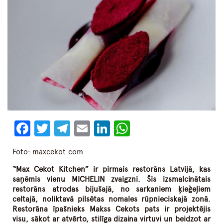
Facebook
Twitter
Telegram
Email
LinkedIn
WhatsApp
Foto: maxcekot.com
“Max Cekot Kitchen” ir pirmais restorāns Latvijā, kas
saņēmis vienu MICHELIN zvaigzni. Šis izsmalcinātais
restorāns atrodas bijušajā, no sarkaniem ķieģeļiem
celtajā, noliktavā pilsētas nomales rūpnieciskajā zonā.
Restorāna īpašnieks Makss Cekots pats ir projektējis
visu, sākot ar atvērto, stilīga dizaina virtuvi un beidzot ar