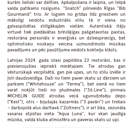
kurām lieliski var dalīties. Apkalpošana ir laipna, un telpā
valda patīkams rosīgums. “Snatch” pilnveido Rīgas “Bib
Gourmand” trio. Ar logiem no grīdas līdz griestiem un
mākslīgi veidotu industriālo stilu tā ir viena no
galvaspilsētas stilīgākajām vietām. Autentiskā itāļu
virtuvē tiek piedāvātas brīnišķīgas pašgatavotas pastas,
restorāna personāls ir enerģisks un dzīvespriecīgs, bet
optimistisko noskaņu veicina uzmundrinošs mūzikas
pavadījums un pēc pasūtījuma veidots kokteiļu klāsts.
Latvijas 2024. gada izlasi papildina 22 restorāni, kas ir
pievienojušies iepriekš minētajiem. Tie atrodas gan
vēsturiskajā vecpilsētā, gan pie upes, un to stilu izvēle ir
ļoti daudzveidīga. Daži no tiem paver skatu uz dārziem un
parkiem (“Whitehouse” un “Ferma”), bet vienā no tiem
varat nokļūt tieši no pludmales (“36.Line”); pirmais
MICHELIN GUIDE atrodas vecā ugunsdzēsēju depo
(“Kest”), otrs – bijušajās kazarmās (“3 pavāri”) un trešais
– darbojošā alus darītavā (“Zoltners”); ir arī šika, sezonāla
vasaras atpūtas vieta “Aqua Luna”, kur skan jaudīga
mūzika, valda kluba atmosfēra un paveras skats uz upi.