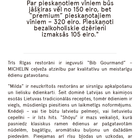
Par pieskaņotiem vīniem būs
jāšķiras vēl no 150 eiro, bet
“premium” pieskaņotajiem
vīniem – 320 eiro. Pieskaņoti
bezalkoholiskie dzērieni
izmaksās 105 eiro.
Trīs Rīgas restorāni ir ieguvuši “Bib Gourmand” –
MICHELIN ceļveža atzinību par kvalitatīvu un meistarīgu
ēdienu gatavošanu.
“Milda” ir neuzkrītošs restorāns ar sirsnīgu apkalpošanu
un lielisku ēdienkarti. Šeit dominē Latvijas un kaimiņos
esošās Lietuvas tradicionālās receptes, tomēr ēdieniem ir
viegls, mūsdienīgs piesitiens un laikmetīgs noformējums.
Knēdeļi – vai tie būtu latviešu pelmeņi, vai lietuviešu
cepelīni – ir īsts hits. “Shōyu” ir mazs veikaliņš, kurā
pasniedz klasiskus ramen ēdienus ar pašgatavotām
nūdelēm, bagātīgu, aromātisku buljonu un dažādām
piedevām. Pieejamas arī rīsu bļodas un uzkodas, ar