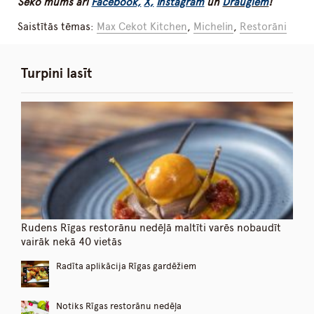
Seko mums arī
Facebook,
X,
Instagram
un
Draugiem
!
Saistītās tēmas:
Max Cekot Kitchen
,
Michelin
,
Restorāni
Turpini lasīt
Rudens Rīgas restorānu nedēļā maltīti varēs nobaudīt
vairāk nekā 40 vietās
Radīta aplikācija Rīgas gardēžiem
Notiks Rīgas restorānu nedēļa