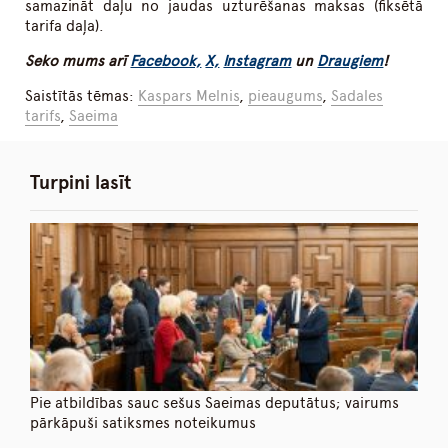
samazināt daļu no jaudas uzturēšanas maksas (fiksētā
tarifa daļa).
Seko mums arī
Facebook,
X,
Instagram
un
Draugiem
!
Saistītās tēmas:
Kaspars Melnis
,
pieaugums
,
Sadales
tarifs
,
Saeima
Turpini lasīt
Pie atbildības sauc sešus Saeimas deputātus; vairums
pārkāpuši satiksmes noteikumus