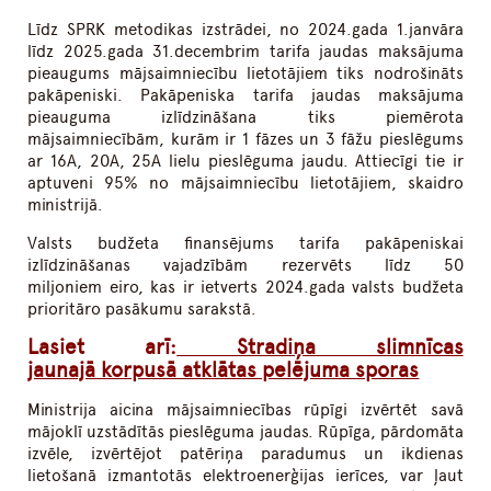
Līdz SPRK metodikas izstrādei, no 2024.gada 1.janvāra
līdz 2025.gada 31.decembrim tarifa jaudas maksājuma
pieaugums mājsaimniecību lietotājiem tiks nodrošināts
pakāpeniski. Pakāpeniska tarifa jaudas maksājuma
pieauguma izlīdzināšana tiks piemērota
mājsaimniecībām, kurām ir 1 fāzes un 3 fāžu pieslēgums
ar 16A, 20A, 25A lielu pieslēguma jaudu. Attiecīgi tie ir
aptuveni 95% no mājsaimniecību lietotājiem, skaidro
ministrijā.
Valsts budžeta finansējums tarifa pakāpeniskai
izlīdzināšanas vajadzībām rezervēts līdz 50
miljoniem eiro, kas ir ietverts 2024.gada valsts budžeta
prioritāro pasākumu sarakstā.
Lasiet arī:
Stradiņa slimnīcas
jaunajā korpusā atklātas pelējuma sporas
Ministrija aicina mājsaimniecības rūpīgi izvērtēt savā
mājoklī uzstādītās pieslēguma jaudas. Rūpīga, pārdomāta
izvēle, izvērtējot patēriņa paradumus un ikdienas
lietošanā izmantotās elektroenerģijas ierīces, var ļaut