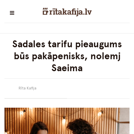
Sadales tarifu pieaugums
būs pakāpenisks, nolemj
Saeima
Rīta Kafija