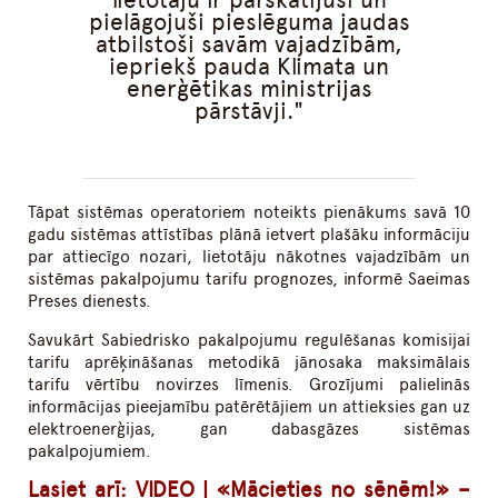
pielāgojuši pieslēguma jaudas
atbilstoši savām vajadzībām,
iepriekš pauda Klimata un
enerģētikas ministrijas
pārstāvji.
Tāpat sistēmas operatoriem noteikts pienākums savā 10
gadu sistēmas attīstības plānā ietvert plašāku informāciju
par attiecīgo nozari, lietotāju nākotnes vajadzībām un
sistēmas pakalpojumu tarifu prognozes, informē Saeimas
Preses dienests.
Savukārt Sabiedrisko pakalpojumu regulēšanas komisijai
tarifu aprēķināšanas metodikā jānosaka maksimālais
tarifu vērtību novirzes līmenis. Grozījumi palielinās
informācijas pieejamību patērētājiem un attieksies gan uz
elektroenerģijas, gan dabasgāzes sistēmas
pakalpojumiem.
Lasiet arī:
VIDEO | «Mācieties no sēnēm!» –