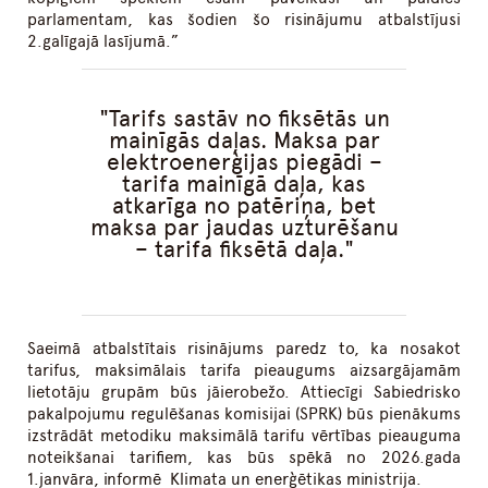
parlamentam, kas šodien šo risinājumu atbalstījusi
2.galīgajā lasījumā.”
Tarifs sastāv no fiksētās un
mainīgās daļas. Maksa par
elektroenerģijas piegādi –
tarifa mainīgā daļa, kas
atkarīga no patēriņa, bet
maksa par jaudas uzturēšanu
– tarifa fiksētā daļa.
Saeimā atbalstītais risinājums paredz to, ka nosakot
tarifus, maksimālais tarifa pieaugums aizsargājamām
lietotāju grupām būs jāierobežo. Attiecīgi Sabiedrisko
pakalpojumu regulēšanas komisijai (SPRK) būs pienākums
izstrādāt metodiku maksimālā tarifu vērtības pieauguma
noteikšanai tarifiem, kas būs spēkā no 2026.gada
1.janvāra, informē Klimata un enerģētikas ministrija.