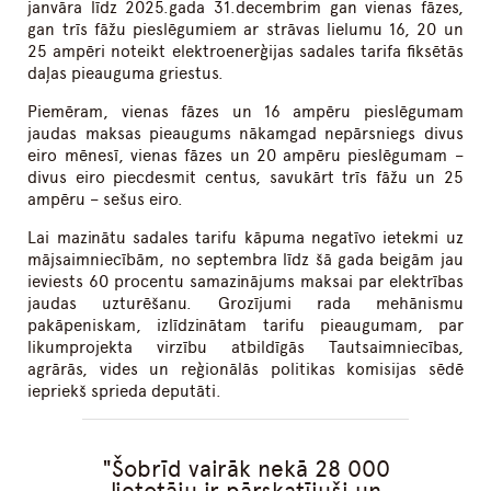
janvāra līdz 2025.gada 31.decembrim gan vienas fāzes,
gan trīs fāžu pieslēgumiem ar strāvas lielumu 16, 20 un
25 ampēri noteikt elektroenerģijas sadales tarifa fiksētās
daļas pieauguma griestus.
Piemēram, vienas fāzes un 16 ampēru pieslēgumam
jaudas maksas pieaugums nākamgad nepārsniegs divus
eiro mēnesī, vienas fāzes un 20 ampēru pieslēgumam –
divus eiro piecdesmit centus, savukārt trīs fāžu un 25
ampēru – sešus eiro.
Lai mazinātu sadales tarifu kāpuma negatīvo ietekmi uz
mājsaimniecībām, no septembra līdz šā gada beigām jau
ieviests 60 procentu samazinājums maksai par elektrības
jaudas uzturēšanu. Grozījumi rada mehānismu
pakāpeniskam, izlīdzinātam tarifu pieaugumam, par
likumprojekta virzību atbildīgās Tautsaimniecības,
agrārās, vides un reģionālās politikas komisijas sēdē
iepriekš sprieda deputāti.
Šobrīd vairāk nekā 28 000
lietotāju ir pārskatījuši un