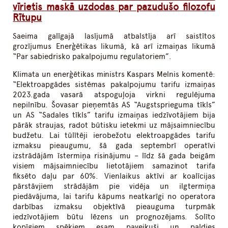
vīrietis maskā uzdodas par pazudušo filozofu
Rītupu
Saeima galīgajā lasījumā atbalstīja arī saistītos
grozījumus Enerģētikas likumā, kā arī izmaiņas likumā
“Par sabiedrisko pakalpojumu regulatoriem”.
Klimata un enerģētikas ministrs Kaspars Melnis komentē:
“Elektroapgādes sistēmas pakalpojumu tarifu izmaiņas
2023.gada vasarā atspoguļoja virkni regulējuma
nepilnību. Šovasar pieņemtās AS “Augstsprieguma tīkls”
un AS “Sadales tīkls” tarifu izmaiņas iedzīvotājiem bija
pārāk straujas, radot būtisku ietekmi uz mājsaimniecību
budžetu. Lai tūlītēji ierobežotu elektroapgādes tarifu
izmaksu pieaugumu, šā gada septembrī operatīvi
izstrādājām īstermiņa risinājumu – līdz šā gada beigām
visiem mājsaimniecību lietotājiem samazinot tarifa
fiksēto daļu par 60%. Vienlaikus aktīvi ar koalīcijas
pārstāvjiem strādājām pie vidēja un ilgtermiņa
piedāvājuma, lai tarifu kāpums neatkarīgi no operatora
darbības izmaksu objektīvā pieauguma turpmāk
iedzīvotājiem būtu lēzens un prognozējams. Solīto
kopīgiem spēkiem esam paveikuši un paldies