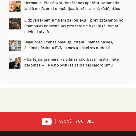
Hermanis: Pieslēdzot domāšanas aparātu, varam tikt
laukā no lūzeru kompānijas, kurā esam aizsēdējušies
Līdz vairākiem simtiem dalībnieku – pret izstāšanos no
Stambulas konvencijas protestē ne tikai Rīgā, bet arī
citviet Latvijā
Daļai preču cenas pieaugs, citām – samazināsies;
Saeima pārskata PVN likmes un akcīzes nodokli
«Kārtējais piemērs, kā Siliņas valdības ministri imitē
darbības!» – NA no Švinkas gaida paskaidrojumu
ABONĒT YOUTUBE