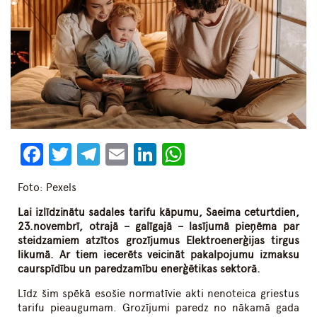
Facebook
Twitter
Telegram
Email
LinkedIn
WhatsApp
Foto: Pexels
Lai izlīdzinātu sadales tarifu kāpumu, Saeima ceturtdien,
23.novembrī, otrajā – galīgajā – lasījumā pieņēma par
steidzamiem atzītos grozījumus Elektroenerģijas tirgus
likumā. Ar tiem iecerēts veicināt pakalpojumu izmaksu
caurspīdību un paredzamību enerģētikas sektorā.
Līdz šim spēkā esošie normatīvie akti nenoteica griestus
tarifu pieaugumam. Grozījumi paredz no nākamā gada