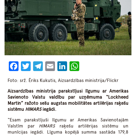
Facebook
Twitter
Telegram
Email
LinkedIn
WhatsApp
Foto: srž. Ēriks Kukutis, Aizsardzības ministrija/Flickr
Aizsardzības ministrija parakstījusi līgumu ar Amerikas
Savienoto Valstu valdību par uzņēmuma “Lockheed
Martin” ražoto sešu augstas mobilitātes artilērijas raķešu
sistēmu
HIMARS
iegādi.
“Esam parakstījuši līgumu ar Amerikas Savienotajām
Valstīm par
HIMARS
raķešu artilērijas sistēmu un
munīcijas iegādi. Līguma kopējā summa sastāda 179,8