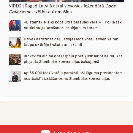
VIDEO | Šogad Latvijā atkal viesosies leģendārā
Coca-
Cola
Ziemassvētku automašīna
«Bīstamākie laiki kopš Otrā pasaules kara!» – Polija sāk
nopietnu gatavošanos iespējamam karam
Dzīves dārdzības dēļ Latvijas iedzīvotāji arvien vairāk
taupa uz ārējo izskatu un izklaidi
Rinkēviču aicina dot iespēju politiķiem labot kļūdu, kas
pieļauta Stambulas konvencijas balsojumā
Ap 55 000 iedzīvotāju parakstījuši lūgumu prezidentam
neatbalstīt izstāšanos no Stambulas konvencijas