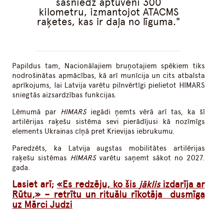
sasniedz aptuveni 300
kilometru, izmantojot ATACMS
raķetes, kas ir daļa no līguma.
Papildus tam, Nacionālajiem bruņotajiem spēkiem tiks
nodrošinātas apmācības, kā arī munīcija un cits atbalsta
aprīkojums, lai Latvija varētu pilnvērtīgi pielietot HIMARS
sniegtās aizsardzības funkcijas.
Lēmumā par
HIMARS
iegādi ņemts vērā arī tas, ka šī
artilērijas raķešu sistēma sevi pierādījusi kā nozīmīgs
elements Ukrainas cīņā pret Krievijas iebrukumu.
Paredzēts, ka Latvija augstas mobilitātes artilērijas
raķešu sistēmas
HIMARS
varētu saņemt sākot no 2027.
gada.
Lasiet arī;
«Es redzēju, ko šis
jāklis
izdarīja ar
Rūtu,» – retrītu un rituālu rīkotāja dusmīga
uz Mārci Judzi