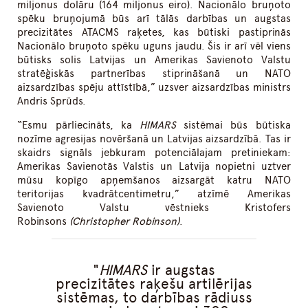
miljonus dolāru (164 miljonus eiro). Nacionālo bruņoto
spēku bruņojumā būs arī tālās darbības un augstas
precizitātes ATACMS raķetes, kas būtiski pastiprinās
Nacionālo bruņoto spēku uguns jaudu. Šis ir arī vēl viens
būtisks solis Latvijas un Amerikas Savienoto Valstu
stratēģiskās partnerības stiprināšanā un NATO
aizsardzības spēju attīstībā,” uzsver aizsardzības ministrs
Andris Sprūds.
“Esmu pārliecināts, ka
HIMARS
sistēmai būs būtiska
nozīme agresijas novēršanā un Latvijas aizsardzībā. Tas ir
skaidrs signāls jebkuram potenciālajam pretiniekam:
Amerikas Savienotās Valstis un Latvija nopietni uztver
mūsu kopīgo apņemšanos aizsargāt katru NATO
teritorijas kvadrātcentimetru,” atzīmē Amerikas
Savienoto Valstu vēstnieks Kristofers
Robinsons
(Christopher Robinson)
.
HIMARS
ir augstas
precizitātes raķešu artilērijas
sistēmas, to darbības rādiuss