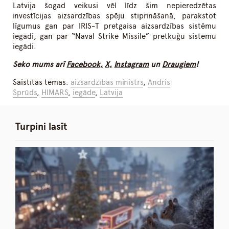
Latvija šogad veikusi vēl līdz šim nepieredzētas
investīcijas aizsardzības spēju stiprināšanā, parakstot
līgumus gan par IRIS-T pretgaisa aizsardzības sistēmu
iegādi, gan par “Naval Strike Missile” pretkuģu sistēmu
iegādi.
Seko mums arī
Facebook,
X,
Instagram
un
Draugiem
!
Saistītās tēmas:
aizsardzības ministrs
,
Andris
Sprūds
,
HIMARS
,
iegāde
,
Latvija
Turpini lasīt