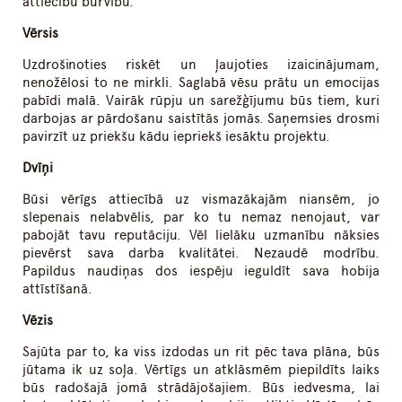
attiecību burvību.
Vērsis
Uzdrošinoties riskēt un ļaujoties izaicinājumam,
nenožēlosi to ne mirkli. Saglabā vēsu prātu un emocijas
pabīdi malā. Vairāk rūpju un sarežģījumu būs tiem, kuri
darbojas ar pārdošanu saistītās jomās. Saņemsies drosmi
pavirzīt uz priekšu kādu iepriekš iesāktu projektu.
Dvīņi
Būsi vērīgs attiecībā uz vismazākajām niansēm, jo
slepenais nelabvēlis, par ko tu nemaz nenojaut, var
pabojāt tavu reputāciju. Vēl lielāku uzmanību nāksies
pievērst sava darba kvalitātei. Nezaudē modrību.
Papildus naudiņas dos iespēju ieguldīt sava hobija
attīstīšanā.
Vēzis
Sajūta par to, ka viss izdodas un rit pēc tava plāna, būs
jūtama ik uz soļa. Vērtīgs un atklāsmēm piepildīts laiks
būs radošajā jomā strādājošajiem. Būs iedvesma, lai