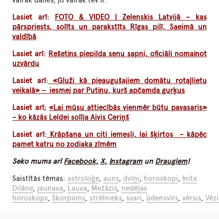
vairāk dalies, jo vairāk tev ir.
Lasiet arī:
FOTO & VIDEO | Zelenskis Latvijā – kas
pārspriests, solīts un parakstīts Rīgas pilī, Saeimā un
valdībā
Lasiet arī:
Rešetins piepilda senu sapni, oficiāli nomainot
uzvārdu
Lasiet arī:
«Gluži kā pieaugušajiem domātu rotaļlietu
veikalā» – iesmej par Putinu, kurš apčamda gurķus
Lasiet arī;
«Lai mūsu attiecībās vienmēr būtu pavasaris»
– ko kāzās Leldei solīja Aivis Ceriņš
Lasiet arī:
Krāpšana un citi iemesli, lai šķirtos – kāpēc
pamet katru no zodiaka zīmēm
Seko mums arī
Facebook,
X,
Instagram
un
Draugiem
!
Saistītās tēmas:
astroloģe
,
auns
,
dvīņi
,
horoskopi
,
Inita
Dilāne
,
jaunava
,
Lauva
,
Mežāzis
,
nedēļas
horoskops
,
Skorpions
,
strēlnieks
,
svari
,
ūdensvīrs
,
vērsis
,
Vēzi