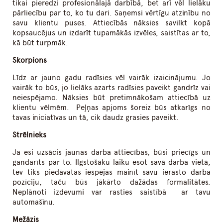
tikai pieredzi profesionālajā darbībā, bet arī vēl lielāku
pārliecību par to, ko tu dari. Saņemsi vērtīgu atzinību no
savu klientu puses. Attiecībās nāksies savilkt kopā
kopsaucējus un izdarīt tupamākās izvēles, saistītas ar to,
kā būt turpmāk.
Skorpions
Līdz ar jauno gadu radīsies vēl vairāk izaicinājumu. Jo
vairāk to būs, jo lielāks azarts radīsies paveikt gandrīz vai
neiespējamo. Nāksies būt pretimnākošam attiecībā uz
klientu vēlmēm. Peļņas apjoms šoreiz būs atkarīgs no
tavas iniciatīvas un tā, cik daudz grasies paveikt.
Strēlnieks
Ja esi uzsācis jaunas darba attiecības, būsi priecīgs un
gandarīts par to. Ilgstošāku laiku esot savā darba vietā,
tev tiks piedāvātas iespējas mainīt savu ierasto darba
pozīciju, taču būs jākārto dažādas formalitātes.
Neplānoti izdevumi var rasties saistībā ar tavu
automašīnu.
Mežāzis