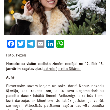
Facebook
Twitter
Telegram
Email
LinkedIn
WhatsApp
Foto: Pexels
Horoskopu visām zodiaka zīmēm nedēļai no
12
. līdz 1
8
.
janvārim sagatavojusi
astroloģe Inita Dilāne
.
Auns
Pievērsīsies savām idejām un sāksi darīt! Nebūs nekādu
šķēršļu, kas traucēs tam, lai tu savu uzņēmējdarbību
paceltu daudz labākā līmenī. Veiksmīgs laiks būs tiem,
kuri darbojas ar klientiem. Jo labāk jutīsies, jo vairāk
sasniegsi! Attiecībās patīkamu sajūtu caurvīts baudīsi