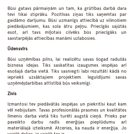
Būsi gatavs pārmaiņām un tam, ka grūtības darbā dara
tevi tikai stiprāku. Pozitīvas ziņas tiks saņemtas par
gaidāmo darījumu. Būsi uzmanīgs attiecībā uz vilinošiem
piedāvājumiem, kas sola ātru peļņu. Priecīgās sajūtās
esot, arī tavs mīļotais cilvēks būs priecīgāks un
savstarpējās attiecības manāmi uzlabosies.
Ūdensvīrs
Būsi uzņēmības pilns, lai realizētu savas šogad radušās
biznesa idejas. Tiks saskatītas izaugsmes iespējas arī
esošajā darba vietā. Tiks sasniegti labi rezultāti kādā no
iepriekš uzsāktajiem projektiem. Ieguldījumi savas
uzņēmējdarbības attīstībā būs veiksmīgi.
Zivis
Izmantosi tev piedāvātās iespējas un piekritīsi kaut kam
vēl nebijušam. Tavas profesionālās prasmes un kvalitātes
līmenis darba vietā tiks turēti augstā cieņā. Prieks par
paveikto darbu radīs enerģijas pieplūdumu arī
materiālajā izteiksmē. Atceries, ka nauda ir enerģija. Jo