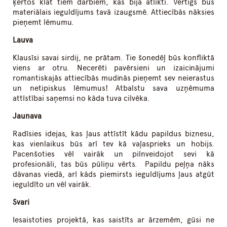
ķertos klāt tiem darbiem, kas bija atlikti. Vērtīgs būs
materiālais ieguldījums tavā izaugsmē. Attiecībās nāksies
pieņemt lēmumu.
Lauva
Klausīsi savai sirdij, ne prātam. Tie šonedēļ būs konfliktā
viens ar otru. Necerēti pavērsieni un izaicinājumi
romantiskajās attiecībās mudinās pieņemt sev neierastus
un netipiskus lēmumus! Atbalstu sava uzņēmuma
attīstībai saņemsi no kāda tuva cilvēka.
Jaunava
Radīsies idejas, kas ļaus attīstīt kādu papildus biznesu,
kas vienlaikus būs arī tev kā vaļasprieks un hobijs.
Pacenšoties vēl vairāk un pilnveidojot sevi kā
profesionāli, tas būs pūliņu vērts. Papildu peļņa nāks
dāvanas viedā, arī kāds piemirsts ieguldījums ļaus atgūt
ieguldīto un vēl vairāk.
Svari
Iesaistoties projektā, kas saistīts ar ārzemēm, gūsi ne